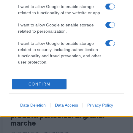
I want to allow Google to enable storage
related to functionality of the website or app.
I want to allow Google to enable storage
related to personalization.
I want to allow Google to enable storage
related to security, including authentication
functionality and fraud prevention, and other
user protection.
CONFIRM
CRONACA
Data Deletion
Data Access
Privacy Policy
ROMA Sequestrati 32 milioni di
prodotti pericolosi di grandi
marche
29 Giugno 2019 - 08:00
Eleim 28