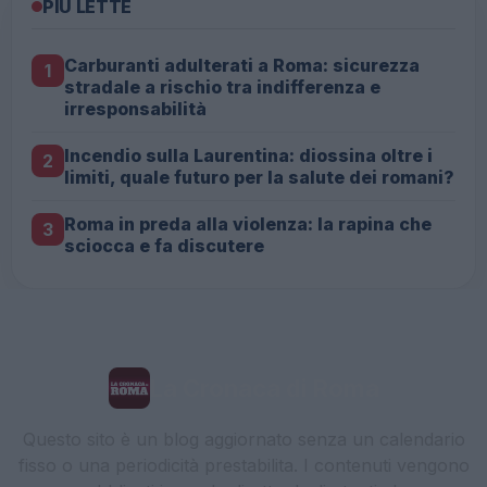
PIÙ LETTE
Carburanti adulterati a Roma: sicurezza
1
stradale a rischio tra indifferenza e
irresponsabilità
Incendio sulla Laurentina: diossina oltre i
2
limiti, quale futuro per la salute dei romani?
Roma in preda alla violenza: la rapina che
3
sciocca e fa discutere
La Cronaca di Roma
Questo sito è un blog aggiornato senza un calendario
fisso o una periodicità prestabilita. I contenuti vengono