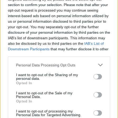
section to confirm your selection. Please note that after your
PRIMO PIANO
opt-out request is processed you may continue seeing
Discarica abusiva scoperta nel
interest-based ads based on personal information utilized by
us or personal information disclosed to third parties prior to
quartiere Prenestino
your opt-out. You may separately opt-out of the further
15 Luglio 2020 - 08:00
Eleim 28
disclosure of your personal information by third parties on the
IAB’s list of downstream participants. This information may
Discarica abusiva scoperta al Prenestino.
also be disclosed by us to third parties on the
IAB’s List of
Sequestrato terreno di circa mille metri quadrati
Downstream Participants
that may further disclose it to other
dove erano stoccate oltre 25 tonnellate di rifiuti,
third parties.
anche speciali. La discarica abusiva situata al
Please note that this website/app uses one or more Google
Personal Data Processing Opt Outs
Prenestino…
services and may gather and store information including but
not limited to your visit or usage behaviour. You may click to
I want to opt-out of the Sharing of my
Leggi l’articolo →
personal data.
grant or deny consent to Google and its third-party tags to
Opted In
use your data for below specified purposes in below Google
consent section.
I want to opt-out of the Sale of my
Personal Data.
Opted In
I want to opt-out of processing my
Personal Data for Targeted Advertising.