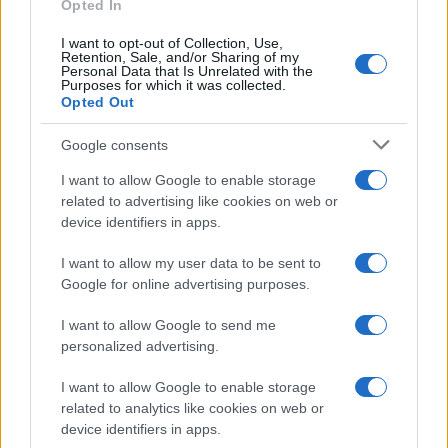
Opted In
I want to opt-out of Collection, Use,
Retention, Sale, and/or Sharing of my
Personal Data that Is Unrelated with the
Purposes for which it was collected.
Opted Out
Google consents
CRONACA
I want to allow Google to enable storage
related to advertising like cookies on web or
ROMA Corrompe i militari per
device identifiers in apps.
evitare il sequestro di vestiti
contraffatti
I want to allow my user data to be sent to
Google for online advertising purposes.
20 Novembre 2019 - 09:35
Eleim 28
I want to allow Google to send me
ROMA I Finanzieri del Comando Provinciale di
personalized advertising.
Roma hanno arrestato, in flagranza di reato, una
cinese ventottenne. La donna ha tentato di
I want to allow Google to enable storage
corromperli per evitare il sequestro di…
related to analytics like cookies on web or
device identifiers in apps.
Leggi l’articolo →