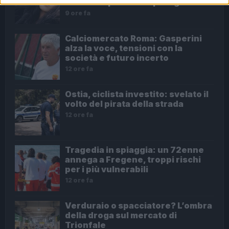
un futuro più sicuro per i giovani
9 ore fa
Calciomercato Roma: Gasperini
alza la voce, tensioni con la
società e futuro incerto
12 ore fa
Ostia, ciclista investito: svelato il
volto del pirata della strada
12 ore fa
Tragedia in spiaggia: un 72enne
annega a Fregene, troppi rischi
per i più vulnerabili
12 ore fa
Verduraio o spacciatore? L’ombra
della droga sul mercato di
Trionfale