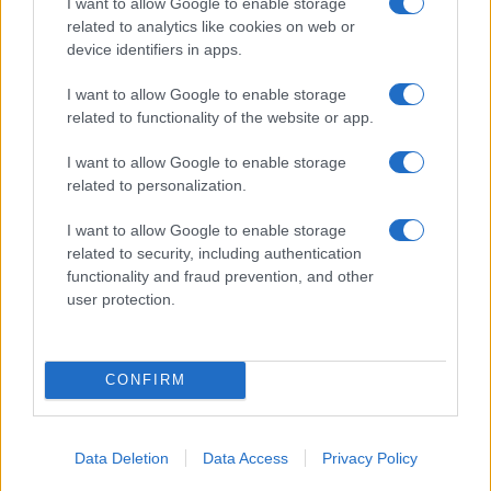
I want to allow Google to enable storage
related to analytics like cookies on web or
device identifiers in apps.
I want to allow Google to enable storage
UFFICIALE: il Lazio torna in zona rossa. Approvato il
related to functionality of the website or app.
nuovo decreto legge anti-Covid
I want to allow Google to enable storage
related to personalization.
I want to allow Google to enable storage
related to security, including authentication
functionality and fraud prevention, and other
user protection.
ROMA Infermiere ruba materiale sanitario: arrestato
CONFIRM
ULTIME NOTIZIE
Dalla festa al dramma: la morte di
Data Deletion
Data Access
Privacy Policy
Benedetta Marino e l’appello per