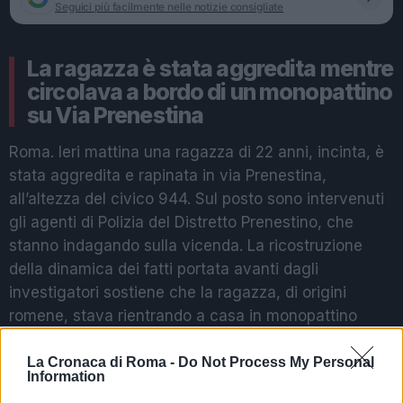
Seguici più facilmente nelle notizie consigliate
La ragazza è stata aggredita mentre
circolava a bordo di un monopattino
su Via Prenestina
Roma. Ieri mattina una ragazza di 22 anni, incinta, è
stata aggredita e rapinata in via Prenestina,
all’altezza del civico 944. Sul posto sono intervenuti
gli agenti di Polizia del Distretto Prenestino, che
stanno indagando sulla vicenda. La ricostruzione
della dinamica dei fatti portata avanti dagli
investigatori sostiene che la ragazza, di origini
romene, stava rientrando a casa in monopattino
quando è stata avvicinata da due uomini scesi da
un’automobile. I due l’hanno schiaffeggiata e
La Cronaca di Roma -
Do Not Process My Personal
Information
rapinata di un marsupio, all’interno del quale ci