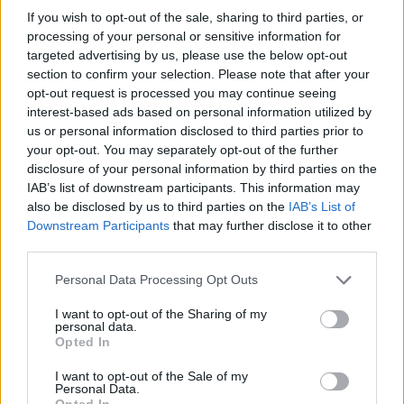
sarebbero stati circa 11mila euro. La giovane è stata
If you wish to opt-out of the sale, sharing to third parties, or
poi portata in ospedale per gli accertamenti del caso.
processing of your personal or sensitive information for
targeted advertising by us, please use the below opt-out
section to confirm your selection. Please note that after your
Successiva
Precedente
opt-out request is processed you may continue seeing
“I vigili urbani
San Basilio e Tor
interest-based ads based on personal information utilized by
hanno buttato le
Tre Teste,
us or personal information disclosed to third parties prior to
coperte dei
occultavano droga
your opt-out. You may separately opt-out of the further
clochard”:
in nascondigli
disclosure of your personal information by third parties on the
l’accusa della
particolari: 2
IAB’s list of downstream participants. This information may
comunità di
arresti
also be disclosed by us to third parties on the
IAB’s List of
Sant’Egidio
Downstream Participants
that may further disclose it to other
third parties.
Please note that this website/app uses one or more Google
POTREBBE INTERESSARTI
Personal Data Processing Opt Outs
services and may gather and store information including but
not limited to your visit or usage behaviour. You may click to
I want to opt-out of the Sharing of my
Fiumicino, squalo attacca un
personal data.
grant or deny consent to Google and its third-party tags to
pescatore: attimi di terrore sul
Opted In
use your data for below specified purposes in below Google
lungomare romano
consent section.
I want to opt-out of the Sale of my
5 anni fa
Personal Data.
UFFICIALE: il Lazio torna in zona
Opted In