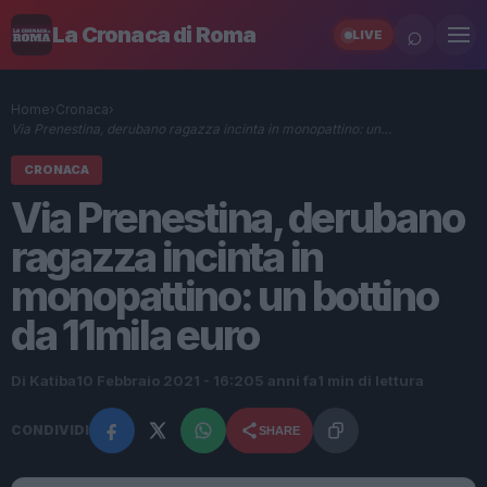
⌕
La Cronaca di Roma
LIVE
Home
›
Cronaca
›
Via Prenestina, derubano ragazza incinta in monopattino: un…
CRONACA
Via Prenestina, derubano
ragazza incinta in
monopattino: un bottino
da 11mila euro
Di Katiba
10 Febbraio 2021 - 16:20
5 anni fa
1 min di lettura
CONDIVIDI
SHARE