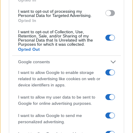
rossa. Approvato il nuovo
decreto legge anti-Covid
I want to opt-out of processing my
Personal Data for Targeted Advertising.
5 anni fa
Opted In
I want to opt-out of Collection, Use,
Tag:
Retention, Sale, and/or Sharing of my
polizia
prenestino
ultime-notizie
Personal Data that Is Unrelated with the
Purposes for which it was collected.
Opted Out
ARTICOLI CORRELATI
Google consents
I want to allow Google to enable storage
related to advertising like cookies on web or
device identifiers in apps.
I want to allow my user data to be sent to
Google for online advertising purposes.
Fiumicino, squalo attacca un pescatore: attimi di
terrore sul lungomare romano
I want to allow Google to send me
personalized advertising.