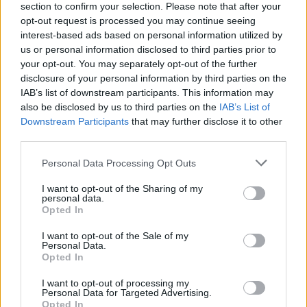
section to confirm your selection. Please note that after your
Tag:
opt-out request is processed you may continue seeing
Arcuri
Lega Salvini
ultime-notizie
interest-based ads based on personal information utilized by
us or personal information disclosed to third parties prior to
your opt-out. You may separately opt-out of the further
ARTICOLI CORRELATI
disclosure of your personal information by third parties on the
IAB’s list of downstream participants. This information may
also be disclosed by us to third parties on the
IAB’s List of
Downstream Participants
that may further disclose it to other
third parties.
Please note that this website/app uses one or more Google
Personal Data Processing Opt Outs
services and may gather and store information including but
not limited to your visit or usage behaviour. You may click to
I want to opt-out of the Sharing of my
Fiumicino, squalo attacca un pescatore: attimi di
personal data.
terrore sul lungomare romano
grant or deny consent to Google and its third-party tags to
Opted In
use your data for below specified purposes in below Google
consent section.
I want to opt-out of the Sale of my
Personal Data.
Opted In
I want to opt-out of processing my
Personal Data for Targeted Advertising.
Opted In