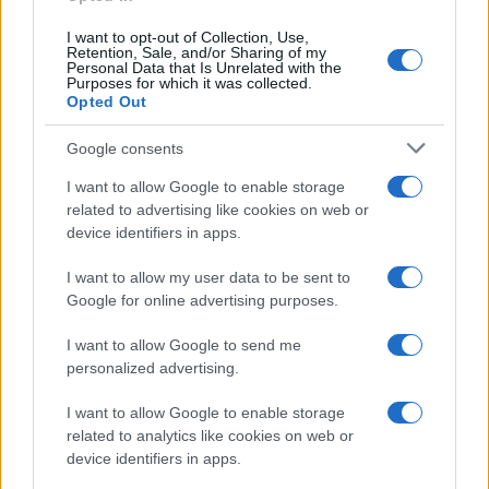
UFFICIALE: il Lazio torna in zona rossa. Approvato il
nuovo decreto legge anti-Covid
I want to opt-out of Collection, Use,
Retention, Sale, and/or Sharing of my
Personal Data that Is Unrelated with the
Purposes for which it was collected.
Opted Out
Google consents
I want to allow Google to enable storage
Roma – Rissa tra riders, un accoltellato
related to advertising like cookies on web or
device identifiers in apps.
I want to allow my user data to be sent to
LE PREVISIONI
Google for online advertising purposes.
Storie meteo ultime 24h
I want to allow Google to send me
Roma · 10/08/2026
personalized advertising.
Le Previsioni
I want to allow Google to enable storage
related to analytics like cookies on web or
device identifiers in apps.