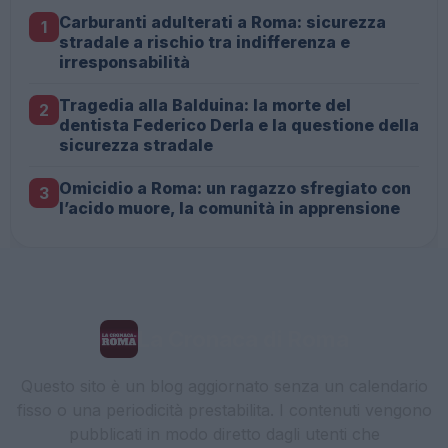
Carburanti adulterati a Roma: sicurezza
1
stradale a rischio tra indifferenza e
irresponsabilità
Tragedia alla Balduina: la morte del
2
dentista Federico Derla e la questione della
sicurezza stradale
Omicidio a Roma: un ragazzo sfregiato con
3
l’acido muore, la comunità in apprensione
La Cronaca di Roma
Questo sito è un blog aggiornato senza un calendario
fisso o una periodicità prestabilita. I contenuti vengono
pubblicati in modo diretto dagli utenti che