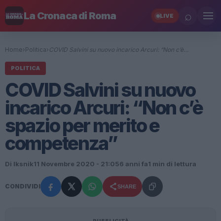
⌕
La Cronaca di Roma
LIVE
Home
›
Politica
›
COVID Salvini su nuovo incarico Arcuri: “Non c’è…
POLITICA
COVID Salvini su nuovo
incarico Arcuri: “Non c’è
spazio per merito e
competenza”
Di Iksnik
11 Novembre 2020 - 21:05
6 anni fa
1 min di lettura
CONDIVIDI
SHARE