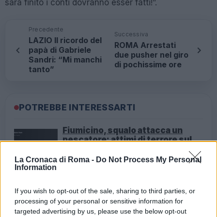
sarà finito i conti dovranno esser fatti!”.
Precedente
Successiva
LAZIO Il ricordo del
ROMA Arrestati
papà di Gabriele
due pusher nel giro
Sandri: “Mi manchi
di pochissime ore
tanto”
POTREBBE INTERESSARTI
Fiumicino, squalo attacca un
pescatore: attimi di terrore sul
lungomare romano
5 anni fa
La Cronaca di Roma -
Do Not Process My Personal
Information
UFFICIALE: il Lazio torna in zona
rossa. Approvato il nuovo
decreto legge anti-Covid
If you wish to opt-out of the sale, sharing to third parties, or
processing of your personal or sensitive information for
5 anni fa
targeted advertising by us, please use the below opt-out