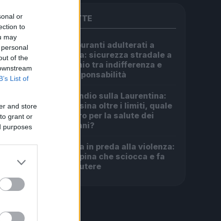
sonal or
PIÙ LETTE
ection to
ou may
Carburanti adulterati a
1
 personal
Roma: sicurezza stradale a
out of the
rischio tra indifferenza e
 downstream
irresponsabilità
B’s List of
Incendio sulla Laurentina:
2
diossina oltre i limiti, quale
er and store
futuro per la salute dei
to grant or
romani?
ed purposes
Roma in preda alla violenza:
3
la rapina che sciocca e fa
discutere