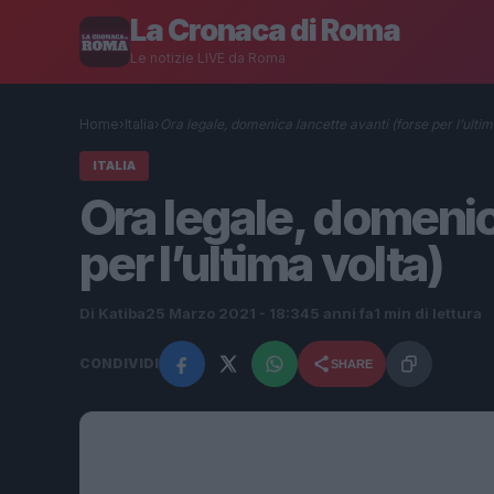
La Cronaca di Roma
Le notizie LIVE da Roma
Home
›
Italia
›
Ora legale, domenica lancette avanti (forse per l’ulti
ITALIA
Ora legale, domenic
per l’ultima volta)
Di Katiba
25 Marzo 2021 - 18:34
5 anni fa
1 min di lettura
CONDIVIDI
SHARE