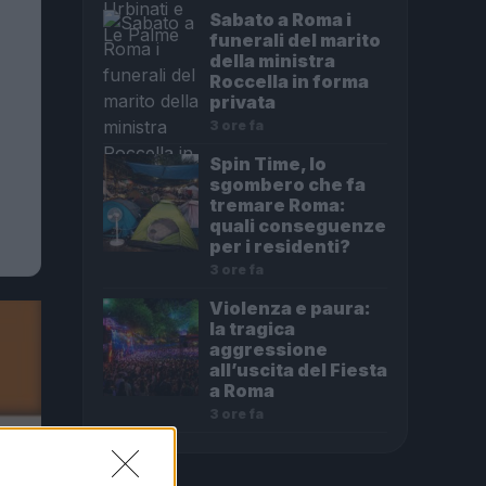
Sabato a Roma i
funerali del marito
della ministra
Roccella in forma
privata
3 ore fa
Spin Time, lo
sgombero che fa
tremare Roma:
quali conseguenze
per i residenti?
3 ore fa
Violenza e paura:
la tragica
aggressione
all’uscita del Fiesta
a Roma
3 ore fa