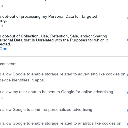
le
In
to opt-out of processing my Personal Data for Targeted
ing.
In
lire l’ora legale, ma l’Itali
o opt-out of Collection, Use, Retention, Sale, and/or Sharing
ersonal Data that Is Unrelated with the Purposes for which it
lected.
Out
te alle due di notte, tra sabato 28 e domenica 29 marzo
consents
momento legato al tradizionale rituale che parla dell’arri
o allow Google to enable storage related to advertising like cookies on
 italiani sono chiamati a compiere il gesto il prossimo
evice identifiers in apps.
Europa infatti già dal 2018 ha chiesto, attraverso un
omunitario. Richiesta che ha ottenuto il consenso con l
o allow my user data to be sent to Google for online advertising
s.
o due volte l’anno. L’idea non è però stata sostenuta da
ere la doppia ora. Altri paesi comunitari invece, come
to allow Google to send me personalized advertising.
a sono a favore del singolo orario annuale. Il 2021
: staremo a vedere quale sarà la decisone finale al
o allow Google to enable storage related to analytics like cookies on