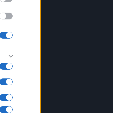
a
. E’
vo di
’84%
l