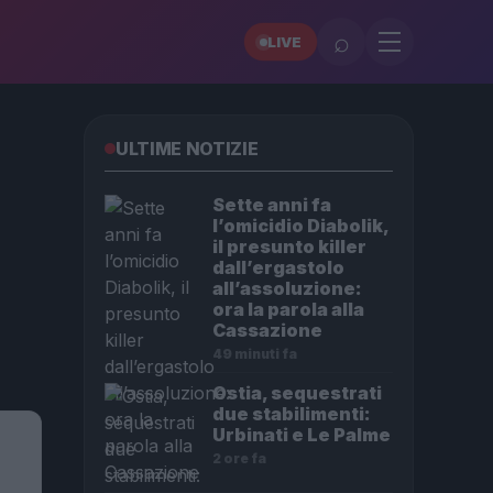
⌕
LIVE
ULTIME NOTIZIE
Sette anni fa
l’omicidio Diabolik,
il presunto killer
dall’ergastolo
all’assoluzione:
ora la parola alla
Cassazione
49 minuti fa
Ostia, sequestrati
due stabilimenti:
Urbinati e Le Palme
2 ore fa