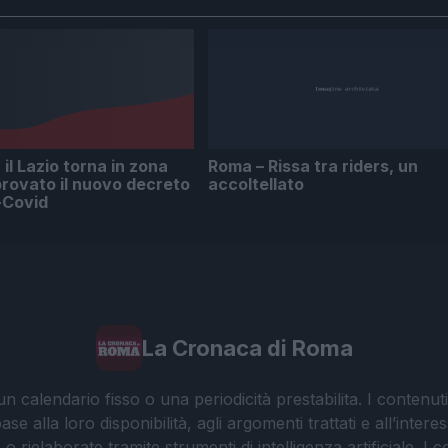
il Lazio torna in zona
Roma – Rissa tra riders, un
rovato il nuovo decreto
accoltellato
-Covid
La Cronaca di Roma
 calendario fisso o una periodicità prestabilita. I contenut
ase alla loro disponibilità, agli argomenti trattati e all’int
 rielaborate tramite strumenti di intelligenza artificiale. I 