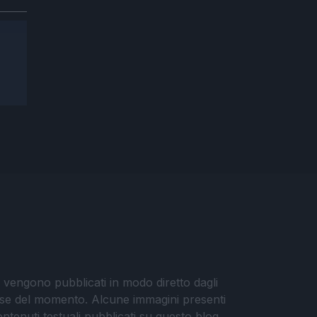
i vengono pubblicati in modo diretto dagli
eresse del momento. Alcune immagini presenti
contenuti testuali pubblicati su questo blog