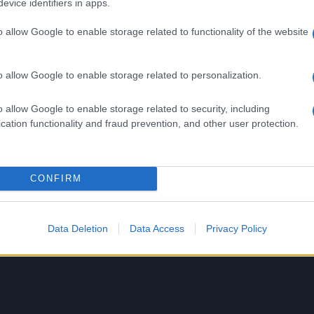
evice identifiers in apps.
o allow Google to enable storage related to functionality of the website
Successiva
alo,
Roma, stordisce anziana con
o allow Google to enable storage related to personalization.
tranquillanti fino a mandarla in coma:
arrestata badante
o allow Google to enable storage related to security, including
cation functionality and fraud prevention, and other user protection.
un
UFFICIALE: il Lazio torna in zo
CONFIRM
 sul
rossa. Approvato il nuovo
decreto legge anti-Covid
5 anni fa
Data Deletion
Data Access
Privacy Policy