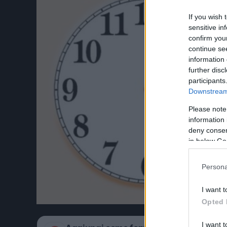
If you wish 
sensitive in
confirm you
continue se
information 
further disc
participants
Downstream 
Please note
information 
deny consent
in below Go
Persona
I want t
Opted 
I want t