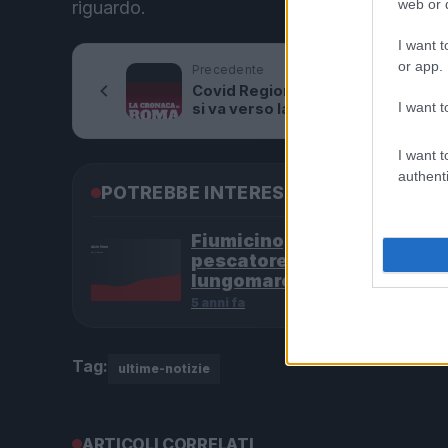
web or d
riguardo.
I want t
or app.
Precedente
Covid Regione Lazio, indice Rt in c
I want t
si va verso la zona arancione
I want t
authenti
POTREBBE INTERESSARTI
Fiumicino, squalo attacca 
pescatore: attimi di terrore
lungomare romano
5 anni fa
Tag:
ultime-notizie
ARTICOLI CORRELATI