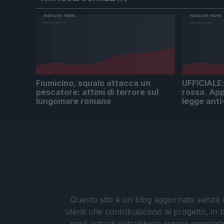
Fiumicino, squalo attacca un
UFFICIALE: 
pescatore: attimi di terrore sul
rossa. App
lungomare romano
legge anti
Questo sito è un blog aggiornato senza un
utenti che contribuiscono al progetto, in b
negli articoli potrebbero essere generate o