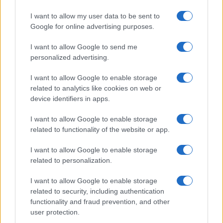
I want to allow my user data to be sent to
ARTICOLI CORRELATI
Google for online advertising purposes.
I want to allow Google to send me
personalized advertising.
I want to allow Google to enable storage
related to analytics like cookies on web or
device identifiers in apps.
Fiumicino, squalo attacca un pescatore: attimi di
terrore sul lungomare romano
I want to allow Google to enable storage
related to functionality of the website or app.
I want to allow Google to enable storage
related to personalization.
I want to allow Google to enable storage
related to security, including authentication
UFFICIALE: il Lazio torna in zona rossa. Approvato il
functionality and fraud prevention, and other
nuovo decreto legge anti-Covid
user protection.