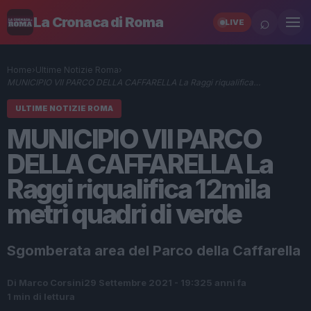
⌕
La Cronaca di Roma
LIVE
Home
›
Ultime Notizie Roma
›
MUNICIPIO VII PARCO DELLA CAFFARELLA La Raggi riqualifica…
ULTIME NOTIZIE ROMA
MUNICIPIO VII PARCO
DELLA CAFFARELLA La
Raggi riqualifica 12mila
metri quadri di verde
Sgomberata area del Parco della Caffarella
Di Marco Corsini
29 Settembre 2021 - 19:32
5 anni fa
1 min di lettura