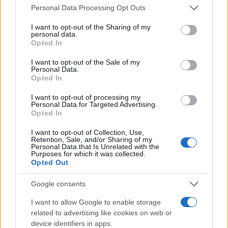
Please note that this website/app uses one or more Google
Personal Data Processing Opt Outs
Fiumicino, squalo attacca un
services and may gather and store information including but
pescatore: attimi di terrore sul
not limited to your visit or usage behaviour. You may click to
I want to opt-out of the Sharing of my
lungomare romano
personal data.
grant or deny consent to Google and its third-party tags to
5 anni fa
Opted In
use your data for below specified purposes in below Google
UFFICIALE: il Lazio torna in zona
consent section.
I want to opt-out of the Sale of my
rossa. Approvato il nuovo
Personal Data.
decreto legge anti-Covid
Opted In
5 anni fa
I want to opt-out of processing my
Personal Data for Targeted Advertising.
Opted In
Successiva
Roma verso la fine
I want to opt-out of Collection, Use,
Precedente
Retention, Sale, and/or Sharing of my
dello smart
SINDACO DI ROMA
Personal Data that Is Unrelated with the
working: possibili
Purposes for which it was collected.
Salvini sbeffeggia
disagi per
Opted Out
Calenda
automobilisti e
trasporti
Google consents
I want to allow Google to enable storage
related to advertising like cookies on web or
Tag:
Municipio VII
raggi
ultime-notizie
device identifiers in apps.