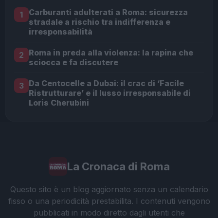
Carburanti adulterati a Roma: sicurezza
1
stradale a rischio tra indifferenza e
irresponsabilità
Roma in preda alla violenza: la rapina che
2
sciocca e fa discutere
Da Centocelle a Dubai: il crac di ‘Facile
3
Ristrutturare’ e il lusso irresponsabile di
Loris Cherubini
La Cronaca di Roma
Questo sito è un blog aggiornato senza un calendario
fisso o una periodicità prestabilita. I contenuti vengono
pubblicati in modo diretto dagli utenti che