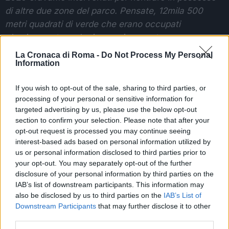
di altre due zone del parco. Pensate, 12mila 500
metri quadrati di verde che erano occupati
abusivamente e che i romani non potevano
utilizzare.Per questo abbiamo lavorato per sbloccare
La Cronaca di Roma -
Do Not Process My Personal
Information
una situazione che era ferma dal 2005! Un percorso
impegnativo per riportare la legalità e superare le
If you wish to opt-out of the sale, sharing to third parties, or
inadempienze del passato.Ora, grazie a uno
processing of your personal or sensitive information for
stanziamento straordinario di 300mila euro siamo
targeted advertising by us, please use the below opt-out
pronti a ripulire e a rendere di nuovo accessibile
section to confirm your selection. Please note that after your
quest’area. Ringrazio la Polizia Locale di Roma
opt-out request is processed you may continue seeing
interest-based ads based on personal information utilized by
Capitale e tutte le persone che hanno lavorato per
us or personal information disclosed to third parties prior to
raggiungere questo importante risultato
“.
your opt-out. You may separately opt-out of the further
disclosure of your personal information by third parties on the
DRAGHI CANDIDA ROMA PER L’EXPO 2030
IAB’s list of downstream participants. This information may
also be disclosed by us to third parties on the
IAB’s List of
Downstream Participants
that may further disclose it to other
POTREBBE INTERESSARTI
third parties.