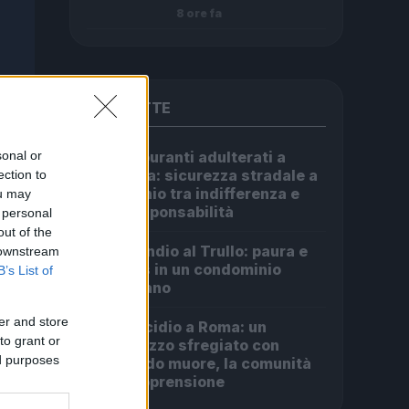
8 ore fa
PIÙ LETTE
sonal or
Carburanti adulterati a
1
Roma: sicurezza stradale a
ection to
rischio tra indifferenza e
ou may
irresponsabilità
 personal
out of the
Incendio al Trullo: paura e
 downstream
2
caos in un condominio
B’s List of
romano
er and store
Omicidio a Roma: un
3
to grant or
ragazzo sfregiato con
ed purposes
l’acido muore, la comunità
in apprensione