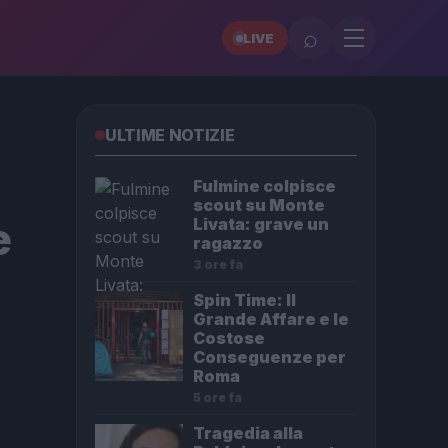
⌕
LIVE
ULTIME NOTIZIE
Fulmine colpisce
scout su Monte
e
Livata: grave un
ragazzo
3 ore fa
Spin Time: Il
Grande Affare e le
Costose
Conseguenze per
Roma
5 ore fa
Tragedia alla