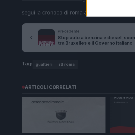
segui la cronaca di roma anche sui canali soci
Precedente
Stop auto a benzina e diesel, sco
tra Bruxelles e il Governo italiano
Tag:
gualtieri
ztl roma
ARTICOLI CORRELATI