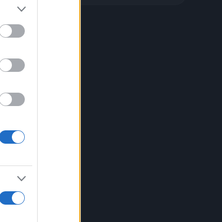
0:00
ni,
lla
re