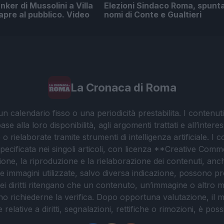
nker di Mussolini a Villa
Elezioni Sindaco Roma, spunta
iapre al pubblico. Video
nomi di Conte e Gualtieri
La Cronaca di Roma
 calendario fisso o una periodicità prestabilita. I contenut
ase alla loro disponibilità, agli argomenti trattati e all’int
 rielaborate tramite strumenti di intelligenza artificiale. I 
 specificata nei singoli articoli, con licenza **Creative C
ione, la riproduzione e la rielaborazione dei contenuti, an
. Le immagini utilizzate, salvo diversa indicazione, possono pr
ei diritti ritengano che un contenuto, un’immagine o altro mat
ssono richiederne la verifica. Dopo opportuna valutazione, il 
lative a diritti, segnalazioni, rettifiche o rimozioni, è possibil