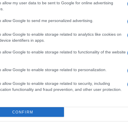
o allow my user data to be sent to Google for online advertising
s.
to allow Google to send me personalized advertising.
Roma, Il bunker di Mussolini a
1000
Villa Torlonia riapre al pubbli
ileo
o allow Google to enable storage related to analytics like cookies on
Video
evice identifiers in apps.
2 anni fa
o allow Google to enable storage related to functionality of the website
iative di protesta e a sensibilizzare l’opinione
he il Sindaco Roberto Gualtieri possa prendere in
o allow Google to enable storage related to personalization.
o allow Google to enable storage related to security, including
cation functionality and fraud prevention, and other user protection.
ZR6GG6jQ
CONFIRM