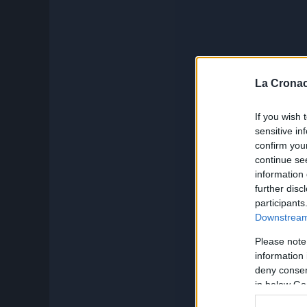
La Cronac
If you wish 
sensitive in
confirm you
continue se
information 
further disc
participants
Downstream 
Please note
information 
deny consent
in below Go