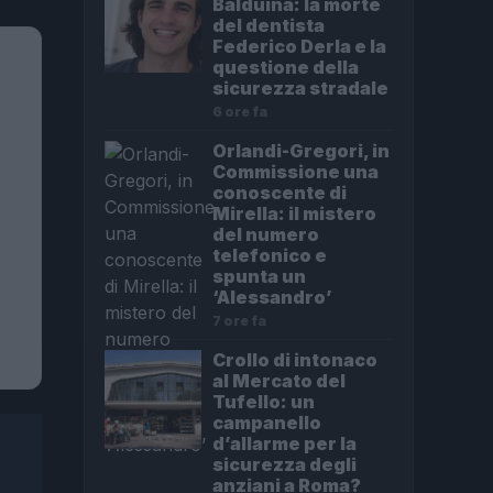
Balduina: la morte
del dentista
Federico Derla e la
questione della
sicurezza stradale
6 ore fa
Orlandi-Gregori, in
Commissione una
conoscente di
Mirella: il mistero
del numero
telefonico e
spunta un
‘Alessandro’
7 ore fa
Crollo di intonaco
al Mercato del
Tufello: un
campanello
d’allarme per la
sicurezza degli
anziani a Roma?