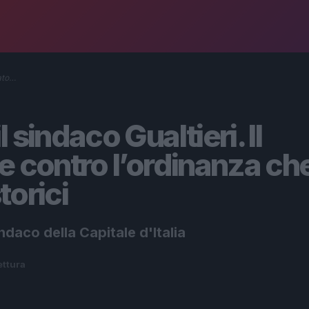
cato…
 sindaco Gualtieri. Il
e contro l’ordinanza ch
torici
daco della Capitale d'Italia
lettura