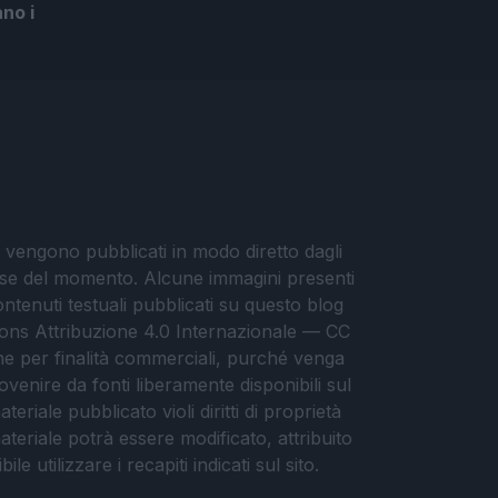
no i
i vengono pubblicati in modo diretto dagli
eresse del momento. Alcune immagini presenti
contenuti testuali pubblicati su questo blog
ommons Attribuzione 4.0 Internazionale — CC
che per finalità commerciali, purché venga
ovenire da fonti liberamente disponibili sul
eriale pubblicato violi diritti di proprietà
materiale potrà essere modificato, attribuito
e utilizzare i recapiti indicati sul sito.