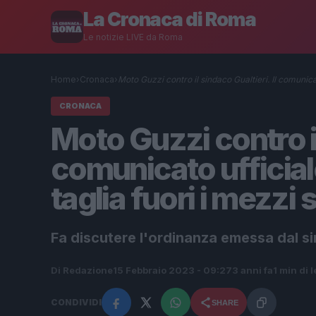
La Cronaca di Roma
Le notizie LIVE da Roma
Home
›
Cronaca
›
Moto Guzzi contro il sindaco Gualtieri. Il comuni
CRONACA
Moto Guzzi contro il
comunicato ufficial
taglia fuori i mezzi s
Fa discutere l'ordinanza emessa dal sin
Di Redazione
15 Febbraio 2023 - 09:27
3 anni fa
1 min di 
CONDIVIDI
SHARE