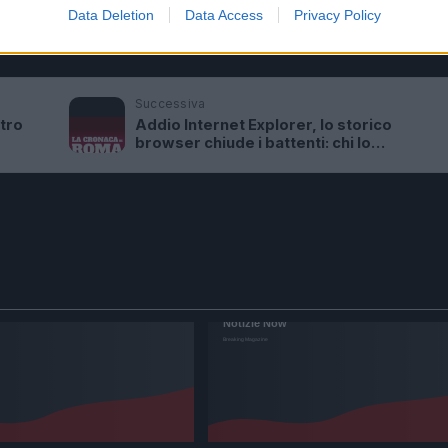
Data Deletion
Data Access
Privacy Policy
al
Successiva
ntro
Addio Internet Explorer, lo storico
browser chiude i battenti: chi lo
sostituirà