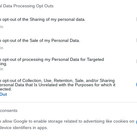
l Data Processing Opt Outs
le
o opt-out of the Sharing of my personal data.
In
contro l’ordinanza 191 del 2 dicembre 2022 del
o opt-out of the Sale of my Personal Data.
In
 e la circolazione nella Z.T.L. Fascia Verde dalle ore 0
i. Questa decisione rende impossibile effettuare revisio
to opt-out of processing my Personal Data for Targeted
ing.
compromettendo la loro sicurezza e conservazione.
In
iano un patrimonio culturale e storico da preservare e
o opt-out of Collection, Use, Retention, Sale, and/or Sharing
ersonal Data that Is Unrelated with the Purposes for which it
.L. Fascia Verde sia una decisione ingiusta e contraria a
lected.
Out
consents
di rivedere la propria decisione e di prendere in
oto storiche, garantendo loro la possibilità di effettua
o allow Google to enable storage related to advertising like cookies on
servazione e sicurezza.
evice identifiers in apps.