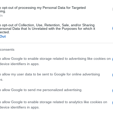
le
to opt-out of processing my Personal Data for Targeted
ing.
In
pari. Lo conferma il sindaco Roberto Gualtieri sul palco
o opt-out of Collection, Use, Retention, Sale, and/or Sharing
el 2024
– annuncia –
faremo il nuovo bando per le c
ersonal Data that Is Unrelated with the Purposes for which it
lected.
 persone che hanno la priorità per il diritto ad un alloggi
Out
ttime di violenza
“.
consents
assinio della 17enne a Primavalle. Un fatto su cui il pr
o allow Google to enable storage related to advertising like cookies on
ato “
profondamente sconvolto
“. “
Questa violenza
evice identifiers in apps.
menti. E’ inaccettabile questo ennesimo femminicidio.
i e a tutti coloro che volevano bene a Michelle
“.
o allow my user data to be sent to Google for online advertising
s.
unità che la ragazzina ha lasciato, Gualtieri si soffer
to allow Google to send me personalized advertising.
nniamo fermamente
– ha proseguito –
la violenza di
rafforzare l’impegno per contrastarla, prevenirla e
o allow Google to enable storage related to analytics like cookies on
evice identifiers in apps.