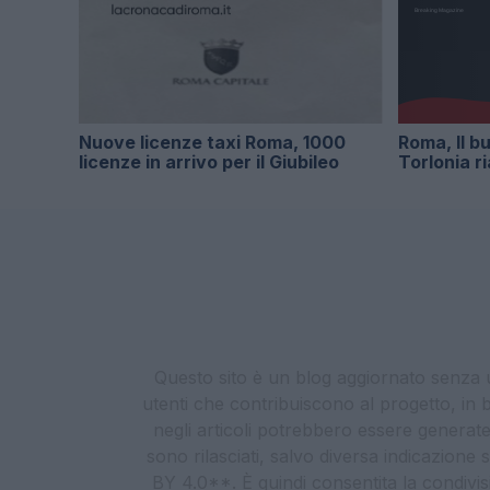
Nuove licenze taxi Roma, 1000
Roma, Il bu
licenze in arrivo per il Giubileo
Torlonia r
Questo sito è un blog aggiornato senza un
utenti che contribuiscono al progetto, in b
negli articoli potrebbero essere generate o
sono rilasciati, salvo diversa indicazione
BY 4.0**. È quindi consentita la condivis