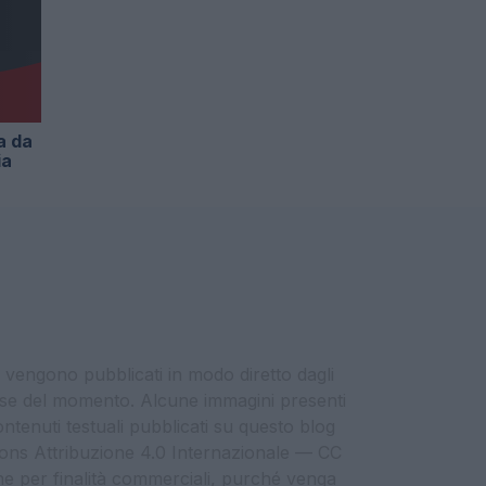
a da
ia
i vengono pubblicati in modo diretto dagli
eresse del momento. Alcune immagini presenti
contenuti testuali pubblicati su questo blog
ommons Attribuzione 4.0 Internazionale — CC
che per finalità commerciali, purché venga