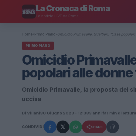
La Cronaca di Roma
Le notizie LIVE da Roma
Home
›
Primo Piano
›
Omicidio Primavalle, Gualtieri: “Case popolari
PRIMO PIANO
Omicidio Primavalle
popolari alle donne
Omicidio Primavalle, la proposta del s
uccisa
Di Villani
30 Giugno 2023 - 12:38
3 anni fa
1 min di lettur
CONDIVIDI
SHARE