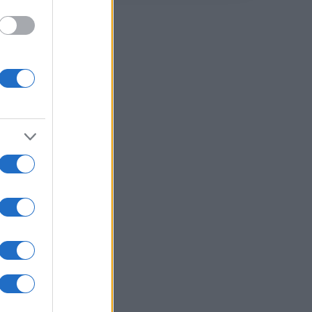
 di
ase
o,
imo
ma