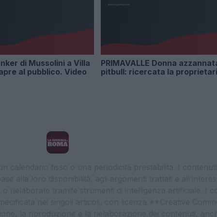
nker di Mussolini a Villa
PRIMAVALLE Donna azzannat
iapre al pubblico. Video
pitbull: ricercata la proprietar
La Cronaca di Roma
 calendario fisso o una periodicità prestabilita. I contenut
ase alla loro disponibilità, agli argomenti trattati e all’int
 rielaborate tramite strumenti di intelligenza artificiale. I 
 specificata nei singoli articoli, con licenza **Creative C
ione, la riproduzione e la rielaborazione dei contenuti, an