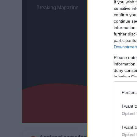
If you wish 
sensitive in
confirm you
continue se
information 
further disc
participants
Downstream 
Please note
information 
deny consent
in below Go
Persona
I want t
Opted 
I want t
Opted 