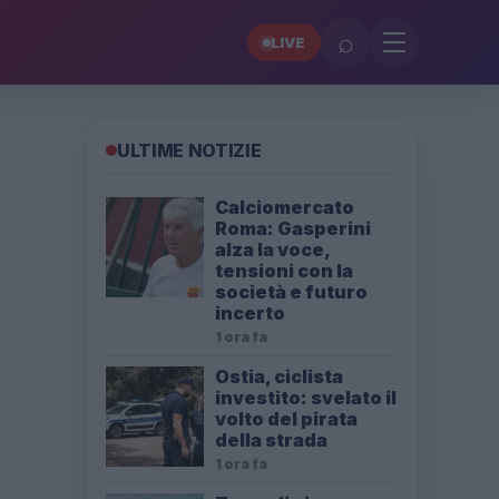
⌕
LIVE
ULTIME NOTIZIE
Calciomercato
Roma: Gasperini
alza la voce,
tensioni con la
società e futuro
incerto
1 ora fa
Ostia, ciclista
investito: svelato il
volto del pirata
della strada
1 ora fa