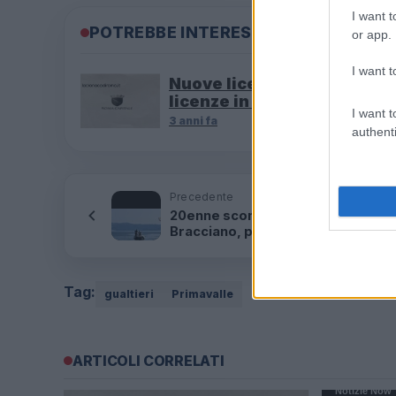
I want t
POTREBBE INTERESSARTI
or app.
I want t
Nuove licenze taxi Roma, 
licenze in arrivo per il Giub
I want t
3 anni fa
authenti
Precedente
20enne scomparso nel lago di
Bracciano, proseguono le ricerch
Tag:
gualtieri
Primavalle
ARTICOLI CORRELATI