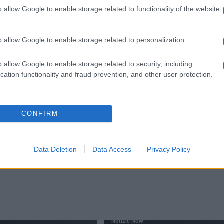
o allow Google to enable storage related to functionality of the website
o allow Google to enable storage related to personalization.
Roma, Il bunker di Mussolini a
1000
Villa Torlonia riapre al pubbli
ileo
Video
o allow Google to enable storage related to security, including
2 anni fa
cation functionality and fraud prevention, and other user protection.
Successiva
CONFIRM
Stop alle botticelle a Roma, l’Oipa
e
plaude e rilancia: “Denunciare
trasgressori”
Data Deletion
Data Access
Privacy Policy