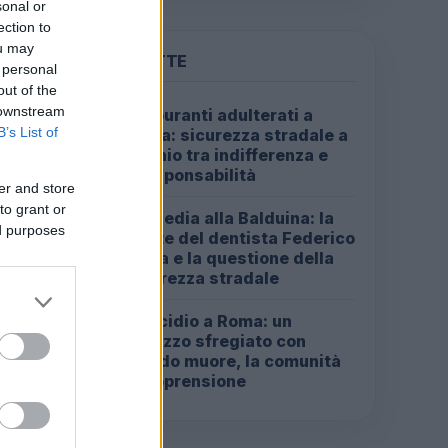
sonal or
ection to
ou may
PIÙ LETTE
 personal
out of the
 downstream
Carburanti adulterati a
1
B’s List of
Roma: sicurezza stradale a
rischio tra indifferenza e
irresponsabilità
er and store
to grant or
Tragedia alla Balduina: la
2
ed purposes
morte del dentista Federico
Derla e la questione della
sicurezza stradale
Omicidio a Roma: un
3
ragazzo sfregiato con
l’acido muore, la comunità
in apprensione