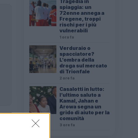
Tragedia in
spiaggia: un
72enne annega a
Fregene, troppi
rischi per i più
vulnerabili
1 ora fa
Verduraio o
spacciatore?
L’ombra della
droga sul mercato
di Trionfale
2 ore fa
Casalotti in lutto:
l’ultimo saluto a
Kamal, Jahan e
Arowa segna un
grido di aiuto per la
comunità
3 ore fa