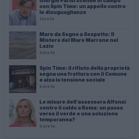
Giorgio Parisi scende in campo
con Spin Time: un appello contro
le disuguaglianze
1 ora fa
Mare da Sogno a Sospetto: Il
Mistero del Mare Marrone nel
Lazio
2 ore fa
Spin Time: il rifiuto della proprietà
segna una frattura con il Comune
e alza la tensione sociale
2 ore fa
Le misure dell’assessora Alfonsi
contro il caldo a Roma: un passo
verso il verde o una soluzione
temporanea?
3 ore fa