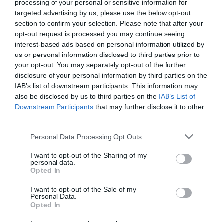
processing of your personal or sensitive information for
Cosa fare in caso di puntura di insetto?
targeted advertising by us, please use the below opt-out
section to confirm your selection. Please note that after your
opt-out request is processed you may continue seeing
In caso di puntura di insetto, è importante rimuovere
interest-based ads based on personal information utilized by
immediatamente (entro 20 secondi) il pungiglione,
us or personal information disclosed to third parties prior to
se è visibile, con un movimento secco e rapido
your opt-out. You may separately opt-out of the further
(usando le unghie o le pinzette). Trascorsi i primi 20
disclosure of your personal information by third parties on the
IAB’s list of downstream participants. This information may
secondi l’operazione risulterà meno utile perché tutto
also be disclosed by us to third parties on the
IAB’s List of
il veleno sarà stato ormai liberato nel corpo.
Downstream Participants
that may further disclose it to other
third parties.
Dopo la puntura è consigliabile applicare nella zona
Please note that this website/app uses one or more Google
colpita qualcosa di freddo (ghiaccio, impacchi freddi)
Personal Data Processing Opt Outs
services and may gather and store information including but
ed eventualmente un analgesico (farmaco per
not limited to your visit or usage behaviour. You may click to
I want to opt-out of the Sharing of my
calmare il dolore). È anche possibile somministrare
personal data.
grant or deny consent to Google and its third-party tags to
Opted In
un antistaminico per bocca e applicare localmente
use your data for below specified purposes in below Google
una pomata cortisonica. Il medico, se necessario,
consent section.
I want to opt-out of the Sale of my
Personal Data.
prescriverà una terapia antinfiammatoria a base di
Opted In
cortisone per bocca per 3-7 giorni.