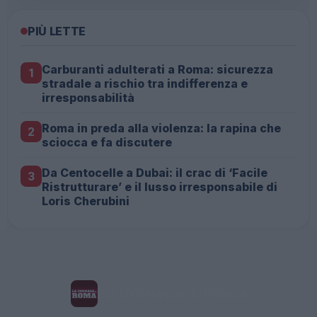
PIÙ LETTE
Carburanti adulterati a Roma: sicurezza
1
stradale a rischio tra indifferenza e
irresponsabilità
Roma in preda alla violenza: la rapina che
2
sciocca e fa discutere
Da Centocelle a Dubai: il crac di ‘Facile
3
Ristrutturare’ e il lusso irresponsabile di
Loris Cherubini
La Cronaca di Roma