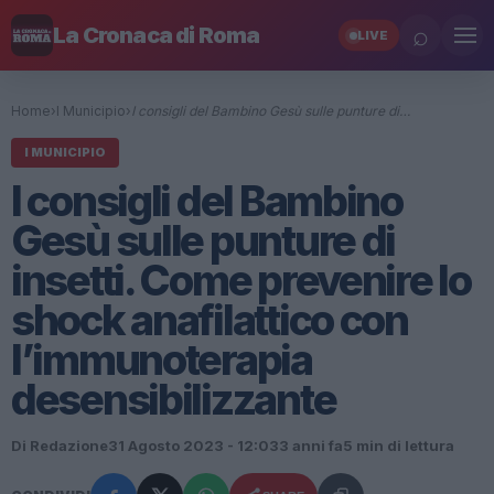
⌕
La Cronaca di Roma
LIVE
Home
›
I Municipio
›
I consigli del Bambino Gesù sulle punture di…
I MUNICIPIO
I consigli del Bambino
Gesù sulle punture di
insetti. Come prevenire lo
shock anafilattico con
l’immunoterapia
desensibilizzante
Di Redazione
31 Agosto 2023 - 12:03
3 anni fa
5 min di lettura