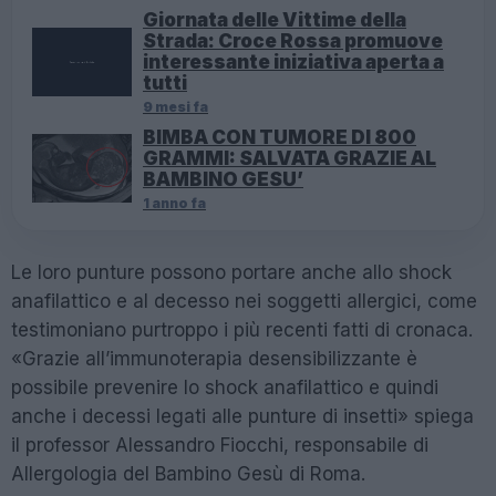
Giornata delle Vittime della
Strada: Croce Rossa promuove
interessante iniziativa aperta a
tutti
9 mesi fa
BIMBA CON TUMORE DI 800
GRAMMI: SALVATA GRAZIE AL
BAMBINO GESU’
1 anno fa
Le loro punture possono portare anche allo shock
anafilattico e al decesso nei soggetti allergici, come
testimoniano purtroppo i più recenti fatti di cronaca.
«Grazie all’immunoterapia desensibilizzante è
possibile prevenire lo shock anafilattico e quindi
anche i decessi legati alle punture di insetti» spiega
il professor Alessandro Fiocchi, responsabile di
Allergologia del Bambino Gesù di Roma.