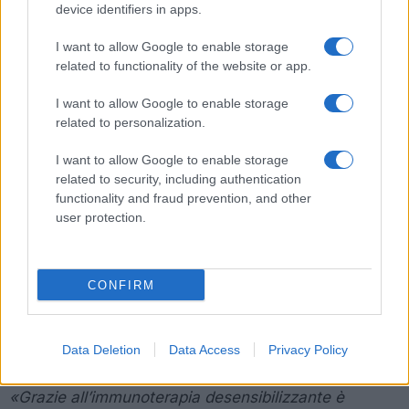
device identifiers in apps.
24 ore su 24 al numero 06 6859 3726.
I want to allow Google to enable storage
IN COSA CONSISTE L’IMMUNOTERAPIA
related to functionality of the website or app.
DESENSIBILIZZANTE
I want to allow Google to enable storage
L’immunoterapia desensibilizzante
, una sorta di
related to personalization.
“vaccinazione”, è una terapia salvavita per tutti i
I want to allow Google to enable storage
bambini e i ragazzi ad alto rischio di shock
related to security, including authentication
anafilattico o di reazioni allergiche di medio-alta
functionality and fraud prevention, and other
intensità. Consiste nell’inoculazione sottocutanea di
user protection.
dosi crescenti del veleno dell’insetto a cui si è
allergici, partendo da dosaggi estremamente bassi.
In questo modo l’organismo si “abitua”
CONFIRM
progressivamente al veleno fino a raggiungere una
soglia di tolleranza che scongiura reazioni gravi in
Data Deletion
Data Access
Privacy Policy
caso di puntura accidentale.
«Grazie all’immunoterapia desensibilizzante è