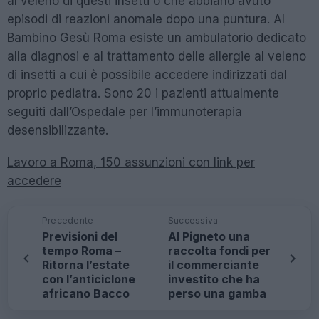
al veleno di questi insetti o che abbiano avuto
episodi di reazioni anomale dopo una puntura. Al
Bambino Gesù
Roma esiste un ambulatorio dedicato
alla diagnosi e al trattamento delle allergie al veleno
di insetti a cui è possibile accedere indirizzati dal
proprio pediatra. Sono 20 i pazienti attualmente
seguiti dall’Ospedale per l’immunoterapia
desensibilizzante.
Lavoro a Roma, 150 assunzioni con link per
accedere
Precedente
Successiva
Previsioni del
Al Pigneto una
tempo Roma –
raccolta fondi per
Ritorna l’estate
il commerciante
con l’anticiclone
investito che ha
africano Bacco
perso una gamba