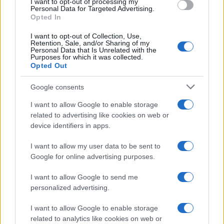
I want to opt-out of processing my
Personal Data for Targeted Advertising.
In caso di sospetta reazione allergica è
Opted In
fondamentale rivolgersi prima possibile al medico o
I want to opt-out of Collection, Use,
al pronto soccorso e, successivamente, pianificare
Retention, Sale, and/or Sharing of my
Personal Data that Is Unrelated with the
una visita specialistica dall’allergologo. Sarà lui a
Purposes for which it was collected.
effettuare un colloquio e una serie di esami con
Opted Out
l’obiettivo di verificare se si tratta davvero di una
Google consents
reazione allergica, identificare l’insetto che l’ha
causata e verificare attraverso il dosaggio delle IgE
I want to allow Google to enable storage
related to advertising like cookies on web or
specifiche l’esistenza di sensibilizzazione allergica
device identifiers in apps.
verso il veleno di una o più specie di insetti.
I want to allow my user data to be sent to
In seguito, lo specialista prescriverà dei farmaci di
Google for online advertising purposes.
pronto impiego da utilizzare in caso di ulteriori
I want to allow Google to send me
reazioni allergiche scatenate da puntura d’insetto.
personalized advertising.
Presso l’Ospedale Pediatrico Bambino Gesù è attivo
anche il Centro Antiveleni a cui rivolgersi per le
I want to allow Google to enable storage
emergenze. Il centro è raggiungibile telefonicamente
related to analytics like cookies on web or