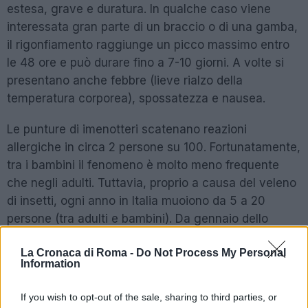
estesa, grave e duratura. In qualche caso viene
interessata gran parte di un braccio o di una gamba,
il rigonfiamento raggiunge un picco massimo entro
le 48 ore e può durare fino a 7-10 giorni. A volte si
presentano anche febbre (lieve rialzo della
temperatura corporea), spossatezza e nausea.
Le punture di imenotteri scatenano reazioni
allergiche in circa 2 persone su 100. Fortunatamente,
tra i bambini il fenomeno è molto meno frequente
che negli adulti. Tuttavia, proprio a causa del veleno
di insetti, ogni anno in Italia muoiono da 5 a 20
persone (tra adulti e bambini). Da gennaio dello
scorso anno a luglio di quest’anno il pronto scorso
La Cronaca di Roma -
Do Not Process My Personal
dell’Ospedale ha registrato 625 accessi per punture
Information
di insetti con pungiglione: 386 nel 2022 e 239 nei
primi 7 mesi del 2023.
If you wish to opt-out of the sale, sharing to third parties, or