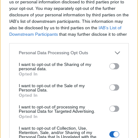
NELLE STRADE”
us or personal information disclosed to third parties prior to
your opt-out. You may separately opt-out of the further
disclosure of your personal information by third parties on the
Sui primi, “
vogliamo renderli più fruibili. Ne stiamo
IAB’s list of downstream participants. This information may
anche ottimizzando la sostituzione, sia nei tempi che
also be disclosed by us to third parties on the
IAB’s List of
nella collocazione
“. Quanto invece ai secondi,
Downstream Participants
that may further disclose it to other
ammette che “
la loro crisi ha rallentato le attività a
third parties.
giugno e a luglio
“. Con l’intervento però, “
stiamo
Please note that this website/app uses one or more Google
Personal Data Processing Opt Outs
tornando a
una disponibilità quasi raddoppiata.
services and may gather and store information including but
Attorno al 65%, in particolare per i mezzi di raccolta
not limited to your visit or usage behaviour. You may click to
I want to opt-out of the Sharing of my
personal data.
grant or deny consent to Google and its third-party tags to
e soprattutto anche le spazzatrici
“.
Opted In
use your data for below specified purposes in below Google
consent section.
Sullo spazzamento delle strade, poi, conclude: “
Lo
I want to opt-out of the Sale of my
Personal Data.
rivedremo ancora. Riportare sulla strada la nostra
Opted In
presenza è tra i nostri obiettivi. Il personale
I want to opt-out of processing my
ricomincerà a presidiare le piazze, non solo nel
Personal Data for Targeted Advertising.
Opted In
Centro storico. Vederlo dà garanzie, per questo
vogliamo compiere questo percorso
“.
I want to opt-out of Collection, Use,
Retention, Sale, and/or Sharing of my
Personal Data that Is Unrelated with the