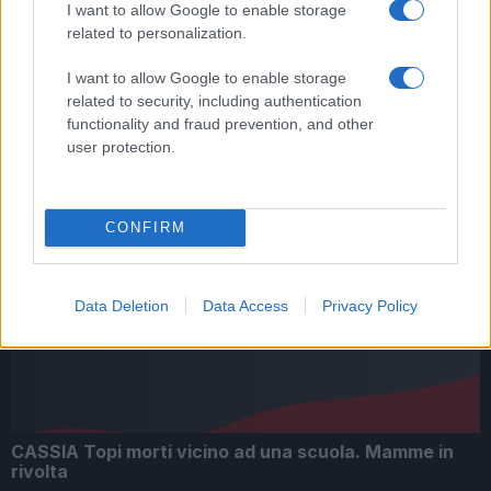
I want to allow Google to enable storage
related to personalization.
I want to allow Google to enable storage
INCIDENTE VIA SCRIBONIO CURIONE – Vandali in
azione
related to security, including authentication
functionality and fraud prevention, and other
user protection.
CONFIRM
Ama in difficoltà, Acea pronta ad acquisirla?
Data Deletion
Data Access
Privacy Policy
CASSIA Topi morti vicino ad una scuola. Mamme in
rivolta