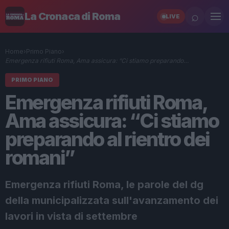
⌕
La Cronaca di Roma
LIVE
Home
›
Primo Piano
›
Emergenza rifiuti Roma, Ama assicura: “Ci stiamo preparando…
PRIMO PIANO
Emergenza rifiuti Roma,
Ama assicura: “Ci stiamo
preparando al rientro dei
romani”
Emergenza rifiuti Roma, le parole del dg
della municipalizzata sull'avanzamento dei
lavori in vista di settembre