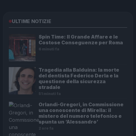
ULTIME NOTIZIE
Spin Time: Il Grande Affare e le
Costose Conseguenze per Roma
6 minuti fa
Tragedia alla Balduina: la morte
del dentista Federico Derla e la
questione della sicurezza
stradale
51 minuti fa
Orlandi-Gregori, in Commissione
una conoscente di Mirella: il
mistero del numero telefonico e
spunta un ‘Alessandro’
2 ore fa