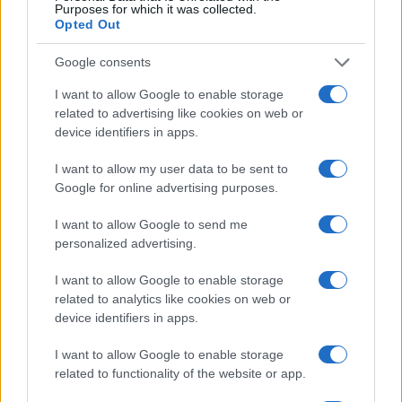
AUTO DISTRUTTE A CIAMPINO, CARCERE PER I
Purposes for which it was collected.
Opted Out
RESPONSABILI?
Google consents
Successiva
I want to allow Google to enable storage
Precedente
Blitz a Tor Bella
related to advertising like cookies on web or
Trastevere, in
Monaca. 600
device identifiers in apps.
arrivo l’omaggio
uomini impegnati
inedito a Roma di
nella mega
I want to allow my user data to be sent to
Franco Califano
operazione contro
Google for online advertising purposes.
il crimine
I want to allow Google to send me
personalized advertising.
Tag:
rifiuti
I want to allow Google to enable storage
related to analytics like cookies on web or
ARTICOLI CORRELATI
device identifiers in apps.
I want to allow Google to enable storage
related to functionality of the website or app.