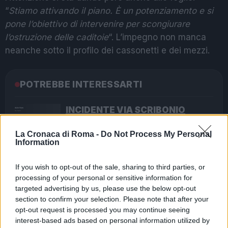
“
Stiamo attivando il piano. È un potenziamento e si
pone l’obiettivo di intervenire per scongiurare
l’ostruzione delle caditoie
“. L’impegno non manca
neanche sotto il profilo dei cassonetti e dei mezzi.
POTREBBE INTERESSARTI
INCIDENTE VIA SCRIBONIO
CURIONE – Vandali in azione
8 anni fa
La Cronaca di Roma -
Do Not Process My Personal
Information
Ama in difficoltà, Acea pronta ad
acquisirla?
If you wish to opt-out of the sale, sharing to third parties, or
7 anni fa
processing of your personal or sensitive information for
targeted advertising by us, please use the below opt-out
section to confirm your selection. Please note that after your
EMERGENZA RIFIUTI ROMA:
opt-out request is processed you may continue seeing
“VOGLIAMO RIPORTARE AMA
interest-based ads based on personal information utilized by