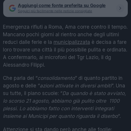
Aggiungi come fonte preferita su Google
Seguici più facilmente nelle notizie consigliate
Emergenza rifiuti a Roma, Ama corre contro il tempo.
Mancano pochi giorni al rientro anche degli ultimi
reduci dalle ferie e la
municipalizzata
è decisa a fare
loro trovare una città il più possibile pulita e ordinata.
A confermarlo, ai microfoni del Tgr Lazio, il dg
Alessandro Filippi.
Che parla del “
consolidamento
” di quanto partito in
agosto e delle “
azioni attivate in diversi ambiti
“. Una
su tutte, il piano scuole: “
Da quando è stato avviato,
lo scorso 21 agosto, abbiamo già pulito oltre 1100
plessi. Lo abbiamo fatto con interventi integrati
insieme ai Municipi per quanto riguarda il diserbo
“.
Attenzione si sta dando però anche alle foglie: