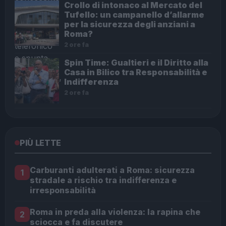
Crollo di intonaco al Mercato del
Tufello: un campanello d’allarme
per la sicurezza degli anziani a
Roma?
2 ore fa
Spin Time: Gualtieri e il Diritto alla
Casa in Bilico tra Responsabilità e
Indifferenza
2 ore fa
PIÙ LETTE
Carburanti adulterati a Roma: sicurezza
1
stradale a rischio tra indifferenza e
irresponsabilità
Roma in preda alla violenza: la rapina che
2
sciocca e fa discutere