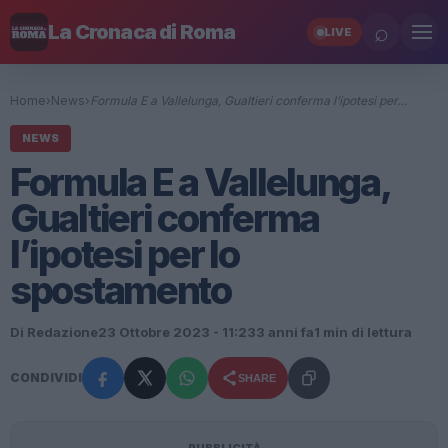
⌕
La Cronaca di Roma
LIVE
Home
›
News
›
Formula E a Vallelunga, Gualtieri conferma l’ipotesi per…
NEWS
Formula E a Vallelunga,
Gualtieri conferma
l’ipotesi per lo
spostamento
Di Redazione
23 Ottobre 2023 - 11:23
3 anni fa
1 min di lettura
CONDIVIDI
SHARE