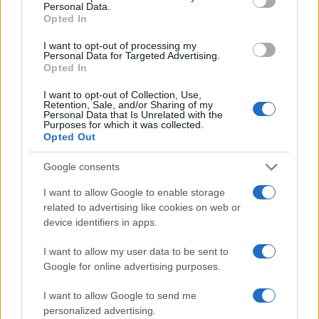
Precedente
Hamas Israele,
Personal Data.
Opted In
Affitti illegali di
stop all’ipotesi
spazi Ater e
‘cessate il fuoco’
I want to opt-out of processing my
minacce: 51enne in
durante le
Personal Data for Targeted Advertising.
manette a Roma
trattative per gli
Opted In
ostaggi
I want to opt-out of Collection, Use,
Retention, Sale, and/or Sharing of my
Personal Data that Is Unrelated with the
Tag:
Purposes for which it was collected.
Formula E
gualtieri
Opted Out
Google consents
ARTICOLI CORRELATI
I want to allow Google to enable storage
related to advertising like cookies on web or
device identifiers in apps.
I want to allow my user data to be sent to
Google for online advertising purposes.
I want to allow Google to send me
Nuove licenze taxi Roma, 1000 licenze in arrivo per il
personalized advertising.
Giubileo