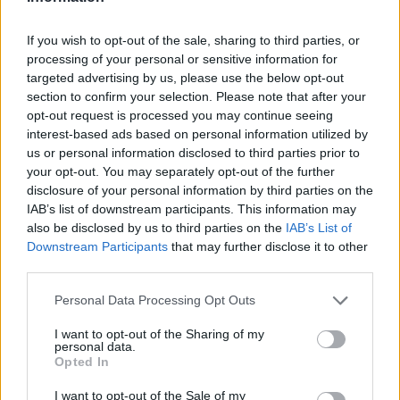
condizioni tecniche e di sicurezza sembrano essere
più adatte alle prestazioni delle macchine. Resta da
If you wish to opt-out of the sale, sharing to third parties, or
vedere se questa decisione sarà confermata dagli
processing of your personal or sensitive information for
targeted advertising by us, please use the below opt-out
organizzatori e se avrà l’approvazione del calendario
section to confirm your selection. Please note that after your
di Formula E.
opt-out request is processed you may continue seeing
interest-based ads based on personal information utilized by
us or personal information disclosed to third parties prior to
POTREBBE INTERESSARTI
your opt-out. You may separately opt-out of the further
disclosure of your personal information by third parties on the
Nuove licenze taxi Roma, 1000
IAB’s list of downstream participants. This information may
licenze in arrivo per il Giubileo
also be disclosed by us to third parties on the
IAB’s List of
Downstream Participants
that may further disclose it to other
3 anni fa
third parties.
Roma, Il bunker di Mussolini a
Villa Torlonia riapre al pubblico.
Please note that this website/app uses one or more Google
Personal Data Processing Opt Outs
Video
services and may gather and store information including but
2 anni fa
not limited to your visit or usage behaviour. You may click to
I want to opt-out of the Sharing of my
personal data.
grant or deny consent to Google and its third-party tags to
Opted In
use your data for below specified purposes in below Google
Successiva
consent section.
I want to opt-out of the Sale of my