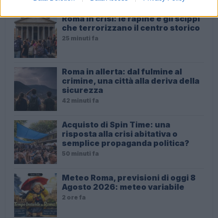
Roma in crisi: le rapine e gli scippi
che terrorizzano il centro storico
25 minuti fa
Roma in allerta: dal fulmine al
crimine, una città alla deriva della
sicurezza
42 minuti fa
Acquisto di Spin Time: una
risposta alla crisi abitativa o
semplice propaganda politica?
50 minuti fa
Meteo Roma, previsioni di oggi 8
Agosto 2026: meteo variabile
2 ore fa