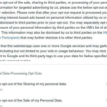
to opt-out of the sale, sharing to third parties, or processing of your per
formation for targeted advertising by us, please use the below opt-out s
r selection. Please note that after your opt-out request is processed y
eing interest-based ads based on personal information utilized by us or
disclosed to third parties prior to your opt-out. You may separately opt-
losure of your personal information by third parties on the IAB’s list of
. This information may also be disclosed by us to third parties on the
IA
Participants
that may further disclose it to other third parties.
 that this website/app uses one or more Google services and may gath
including but not limited to your visit or usage behaviour. You may click 
 to Google and its third-party tags to use your data for below specifi
ogle consent section.
l Data Processing Opt Outs
o opt-out of the Sharing of my personal data.
le
In
o opt-out of the Sale of my Personal Data.
dell’animale potrebbe infatti essere stata favorita da
In