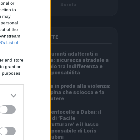
sonal or
4 ore fa
ection to
ou may
 personal
out of the
 downstream
PIÙ LETTE
B’s List of
Carburanti adulterati a
1
Roma: sicurezza stradale a
er and store
rischio tra indifferenza e
to grant or
irresponsabilità
ed purposes
Roma in preda alla violenza:
2
la rapina che sciocca e fa
discutere
Da Centocelle a Dubai: il
3
crac di ‘Facile
Ristrutturare’ e il lusso
irresponsabile di Loris
Cherubini