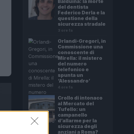
Balduina: la morte
del dentista
Federico Derla e la
questione della
sicurezza stradale
3 ore fa
Orlandi-Gregori, in
Commissione una
conoscente di
Mirella: il mistero
del numero
telefonico e
spunta un
‘Alessandro’
4 ore fa
Crollo di intonaco
al Mercato del
Tufello: un
campanello
d’allarme per la
sicurezza degli
anziani a Roma?