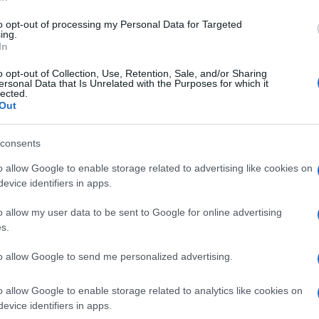
allo scopo di sabotare il circo. Anche se non si esclu
to opt-out of processing my Personal Data for Targeted
del personale dello stesso. La gabbia in cui il leone er
ing.
In
bbe stata infatti trovata aperta, sorte che invece non av
uoi pressi inoltre alcuni testimoni avrebbero inoltre not
o opt-out of Collection, Use, Retention, Sale, and/or Sharing
ersonal Data that Is Unrelated with the Purposes for which it
esponsabili del circo avrebbero segnalato un lucchetto
lected.
Out
i un sabotaggio. Ma resta viva anche quella secondo c
consents
iusa in maniera corretta. Ma a suscitare polemica c’è
o allow Google to enable storage related to advertising like cookies on
a Il Messaggero, un primo tentativo di fermare il leon
evice identifiers in apps.
oprio per questo motivo, il sindaco di Ladispoli
o allow my user data to be sent to Google for online advertising
are l’allarme. E intanto la LAV (Lega Anti vivisezione
s.
 di un animale da un circo in un anno. E’ ora che si att
to allow Google to send me personalized advertising.
asta spettacoli con animali e nessuno faccia male al
o allow Google to enable storage related to analytics like cookies on
evice identifiers in apps.