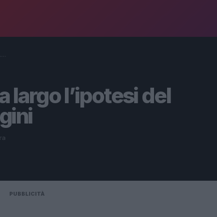
o.…
a largo l’ipotesi del
gini
ra
PUBBLICITÀ