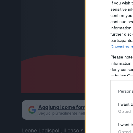
If you wish 
sensitive in
confirm you
continue se
information 
further disc
participants
Downstream 
Please note
information 
deny consent
in below Go
Persona
I want t
Aggiungi come fonte preferita su Goog
Opted 
Seguici più facilmente nelle notizie consigliate
I want t
Leone Ladispoli, il caso si complica. La fuga 
Opted 