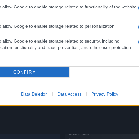
Successiva
o allow Google to enable storage related to functionality of the website
o
Cronaca Roma | I Carabinieri arrestano
in flagranza due ladri con 4 collane di
perle, ma la decisione del giudice
lascia senza parole
o allow Google to enable storage related to personalization.
o allow Google to enable storage related to security, including
cation functionality and fraud prevention, and other user protection.
LADISPOLI Positiva al covid
festeggia due volte il
 la
compleanno del figlio: 60 in
CONFIRM
isolamento
6 anni fa
Data Deletion
Data Access
Privacy Policy