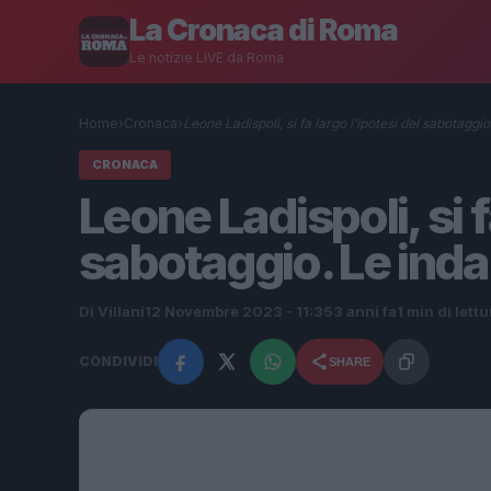
La Cronaca di Roma
Le notizie LIVE da Roma
Home
›
Cronaca
›
Leone Ladispoli, si fa largo l’ipotesi del sabotaggi
CRONACA
Leone Ladispoli, si f
sabotaggio. Le inda
Di Villani
12 Novembre 2023 - 11:35
3 anni fa
1 min di lettu
CONDIVIDI
SHARE