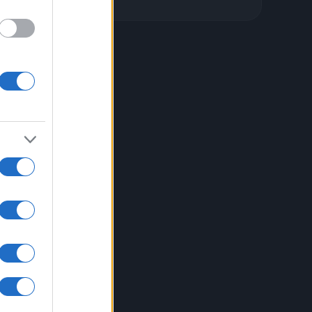
de
a
rebbe
ato
ui la
e con
)
ui la