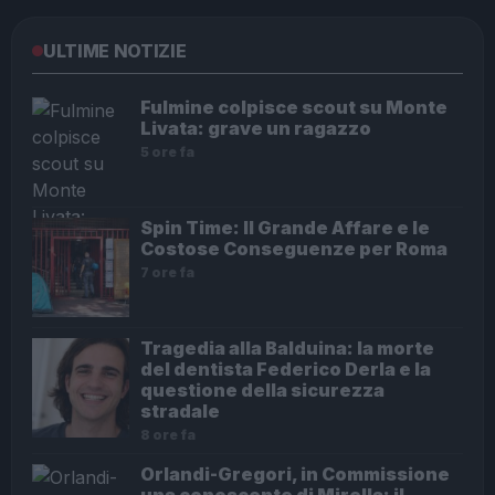
ULTIME NOTIZIE
Fulmine colpisce scout su Monte
Livata: grave un ragazzo
5 ore fa
Spin Time: Il Grande Affare e le
Costose Conseguenze per Roma
7 ore fa
Tragedia alla Balduina: la morte
del dentista Federico Derla e la
questione della sicurezza
stradale
8 ore fa
Orlandi-Gregori, in Commissione
una conoscente di Mirella: il