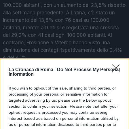
100.000 abitanti, con un aumento del 23,5% rispetto
alla settimana precedente. A Latina, c’è stato un
incremento del 13,8% con 76 casi su 100.000
abitanti, mentre a Rieti si è registrata una crescita
del 29,2% con 41 casi ogni 100.000 abitanti. Al
contrario, Frosinone e Viterbo hanno visto una
diminuzione dei contagi rispettivamente dello 0,4%
e del 4,1%.
La Cronaca di Roma -
Do Not Process My Personal
Information
POTREBBE INTERESSARTI
If you wish to opt-out of the sale, sharing to third parties, or
“Tutta Italia zona rossa a Pasqua
processing of your personal or sensitive information for
e Pasquetta”
targeted advertising by us, please use the below opt-out
5 anni fa
section to confirm your selection. Please note that after your
Draghi: “Accelerazione della
opt-out request is processed you may continue seeing
campagna vaccinale e aiuti a
interest-based ads based on personal information utilized by
famiglie e imprese”
us or personal information disclosed to third parties prior to
5 anni fa