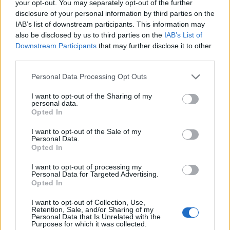
your opt-out. You may separately opt-out of the further
disclosure of your personal information by third parties on the
IAB’s list of downstream participants. This information may
Nonostante il trend in crescita dei contagi, il Lazio si
also be disclosed by us to third parties on the
IAB’s List of
mantiene al momento ancora in area verde per
Downstream Participants
that may further disclose it to other
third parties.
quanto riguarda le ospedalizzazioni, con una
percentuale del 7,2% dei posti letto occupata da
Please note that this website/app uses one or more Google
Personal Data Processing Opt Outs
pazienti affetti da COVID-19 in area medica e
services and may gather and store information including but
not limited to your visit or usage behaviour. You may click to
I want to opt-out of the Sharing of my
dell’1,6% in terapia intensiva.
personal data.
grant or deny consent to Google and its third-party tags to
Opted In
use your data for below specified purposes in below Google
Tuttavia, c’è preoccupazione per la possibilità che i
consent section.
I want to opt-out of the Sale of my
numeri siano sottostimati, a causa della mancata
Personal Data.
Opted In
comunicazione degli esiti dei tamponi fai-da-te e del
non obbligo di isolamento per i soggetti positivi. La
I want to opt-out of processing my
Personal Data for Targeted Advertising.
situazione richiede quindi massima attenzione e
Opted In
rispetto delle misure di prevenzione per contrastare
la diffusione del virus.
I want to opt-out of Collection, Use,
Retention, Sale, and/or Sharing of my
Personal Data that Is Unrelated with the
Purposes for which it was collected.
Fonte