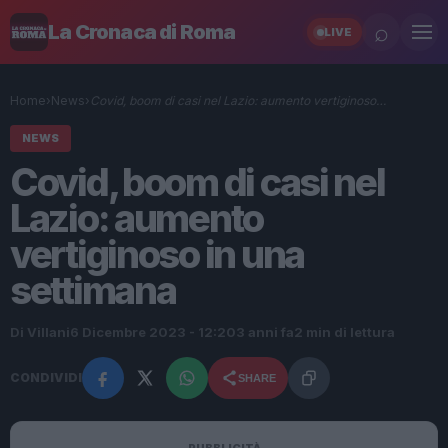
⌕
La Cronaca di Roma
LIVE
Home
›
News
›
Covid, boom di casi nel Lazio: aumento vertiginoso…
NEWS
Covid, boom di casi nel
Lazio: aumento
vertiginoso in una
settimana
Di Villani
6 Dicembre 2023 - 12:20
3 anni fa
2 min di lettura
CONDIVIDI
SHARE