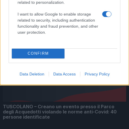
related to personalization.
“Tutta Italia zona rossa a Pasqua e Pasquetta”
I want to allow Google to enable storage
related to security, including authentication
functionality and fraud prevention, and other
user protection.
CONFIRM
Draghi: “Accelerazione della campagna vaccinale e
aiuti a famiglie e imprese”
Data Deletion
Data Access
Privacy Policy
TUSCOLANO – Creano un evento presso il Parco
degli Acquedotti violando le norme anti-Covid: 40
persone identificate