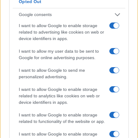
Opted Out
Successiva
Google consents
Precedente
Bimbo muore
Morgan escluso da
I want to allow Google to enable storage
mentre gli viene
Sanremo, la
related to advertising like cookies on web or
cambiato il
replica piccata del
device identifiers in apps.
pannolino:
cantante: “Una
l’incredibile
p****”
I want to allow my user data to be sent to
tragedia
Google for online advertising purposes.
I want to allow Google to send me
Tag:
covid
personalized advertising.
I want to allow Google to enable storage
ARTICOLI CORRELATI
related to analytics like cookies on web or
device identifiers in apps.
I want to allow Google to enable storage
related to functionality of the website or app.
I want to allow Google to enable storage