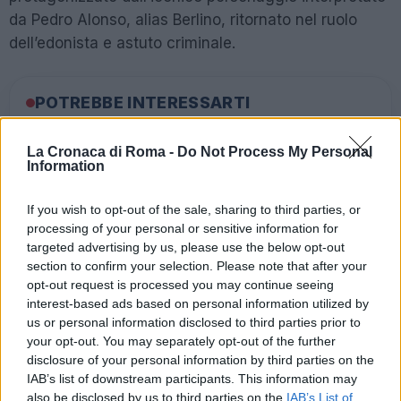
da Pedro Alonso, alias Berlino, ritornato nel ruolo
dell’edonista e astuto criminale.
POTREBBE INTERESSARTI
Paola Perego in tv: malore in
La Cronaca di Roma -
Do Not Process My Personal
diretta, cosa è successo?
Information
2 anni fa
If you wish to opt-out of the sale, sharing to third parties, or
GENTE DE ROMA Gaia Germani
processing of your personal or sensitive information for
8 anni fa
targeted advertising by us, please use the below opt-out
section to confirm your selection. Please note that after your
opt-out request is processed you may continue seeing
interest-based ads based on personal information utilized by
Nel cast, nuovi personaggi si uniscono a Berlino,
us or personal information disclosed to third parties prior to
interpretati da Michelle Jenner, Tristán Ulloa, Begoña
your opt-out. You may separately opt-out of the further
Vargas, Julio Peña Fernández e Joel Sánchez.
disclosure of your personal information by third parties on the
Inoltre, Itziar Ituño e Najwa Nimri ritornano
IAB’s list of downstream participants. This information may
also be disclosed by us to third parties on the
IAB’s List of