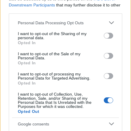
rispettivamente nei ruoli delle poliziotte Raquel
Downstream Participants
that may further disclose it to other
Murillo e Alicia Sierra.
third parties.
Il cast di “Berlino” include anche Samantha
Please note that this website/app uses one or more Google
Personal Data Processing Opt Outs
services and may gather and store information including but
Siqueiros, Julien Paschal, Masi Rodríguez e Rachel
not limited to your visit or usage behaviour. You may click to
I want to opt-out of the Sharing of my
Lascar. La serie, composta da otto episodi, è stata
personal data.
grant or deny consent to Google and its third-party tags to
Opted In
creata da Álex Pina ed Esther Martínez Lobato e
use your data for below specified purposes in below Google
diretta da Albert Pintó, David Barrocal e Geoffrey
consent section.
I want to opt-out of the Sale of my
Personal Data.
Cowper.
Opted In
[Fonte](https://www.romatoday.it/eventi/berlino-spin-
I want to opt-out of processing my
Personal Data for Targeted Advertising.
off-de-la-casa-di-carta-incontro-tra-cast-e-fan-a-
Opted In
roma-19-dicembre-2023.html)
I want to opt-out of Collection, Use,
Retention, Sale, and/or Sharing of my
Il cast del nuovo spin-off de La Casa di Carta si
Personal Data that Is Unrelated with the
Purposes for which it was collected.
prepara per il grande incontro con i fan a Roma, un
Opted Out
evento imperdibile per tutti i sostenitori della serie.
Google consents