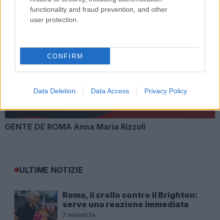
functionality and fraud prevention, and other
user protection.
GENTE DE ROMA Gaia Germani
CONFIRM
Data Deletion
Data Access
Privacy Policy
GENTE DE ROMA Anna Maria Rizzoli
ULTIME NOTIZIE
Roma, il crollo contro il Brighton:
serve una reazione immediata
7 minuti fa