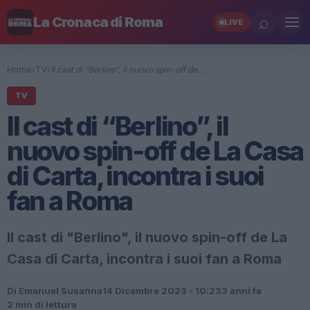
⌕
La Cronaca di Roma
LIVE
Home
›
TV
›
Il cast di “Berlino”, il nuovo spin-off de…
TV
Il cast di “Berlino”, il
nuovo spin-off de La Casa
di Carta, incontra i suoi
fan a Roma
Il cast di "Berlino", il nuovo spin-off de La
Casa di Carta, incontra i suoi fan a Roma
Di Emanuel Susanna
14 Dicembre 2023 - 10:23
3 anni fa
2 min di lettura