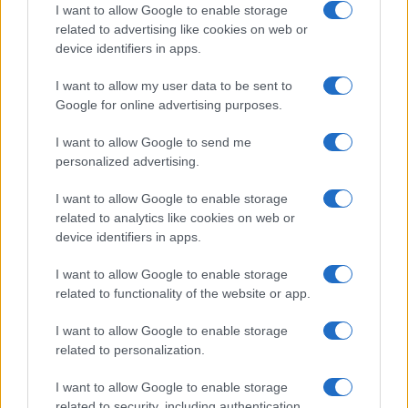
Precedente
Successiva
I want to allow Google to enable storage
La terza stagione
Parcheggi per i
related to advertising like cookies on web or
di “DOC – Nelle tue
Suv, a Parigi
device identifiers in apps.
mani” in anteprima
vogliono triplicare i
nei cinema di Roma
prezzi. E in Italia?
I want to allow my user data to be sent to
Google for online advertising purposes.
I want to allow Google to send me
personalized advertising.
ARTICOLI CORRELATI
I want to allow Google to enable storage
related to analytics like cookies on web or
device identifiers in apps.
I want to allow Google to enable storage
related to functionality of the website or app.
I want to allow Google to enable storage
Paola Perego in tv: malore in diretta, cosa è
related to personalization.
successo?
I want to allow Google to enable storage
related to security, including authentication