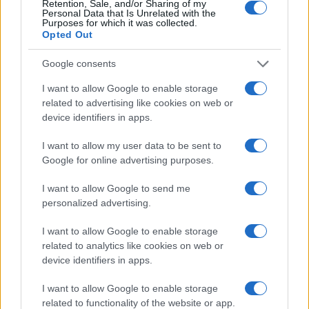
dettagli fondamentali per fare luce sugli ultimi
Retention, Sale, and/or Sharing of my
Personal Data that Is Unrelated with the
momenti della giovane vittima e contribuire a
Purposes for which it was collected.
Opted Out
rendere giustizia.
Google consents
Precedente
Successiva
I want to allow Google to enable storage
Mourinho:
Promozione
related to advertising like cookies on web or
Patteggia e
Biglietti per gli
device identifiers in apps.
Ottiene Solo una
Europei di Atletica
Multa per le
a Roma 2024:
I want to allow my user data to be sent to
Dichiarazioni
Scopri Tutti i
Google for online advertising purposes.
Contro l’Arbitro
Dettagli
I want to allow Google to send me
personalized advertising.
Tag:
Filippo Turetta
Giulia Cecchettin
I want to allow Google to enable storage
related to analytics like cookies on web or
ARTICOLI CORRELATI
device identifiers in apps.
I want to allow Google to enable storage
related to functionality of the website or app.