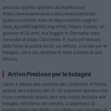
Secondo quanto riportato da [Adnkronos]
(https://www.adnkronos.com/cronaca/omicidio-
giulia-cecchettin-auto-di-filippo-turetta-oggi-in-
italia_4gJd90EtqE89rL9qjcniY4), Filippo Turetta, un
giovane di 22 anni, era fuggito in Germania dopo
l’omicidio di Giulia Cecchettin. È stato poi fermato
dalle forze di polizia locali. La vettura, cruciale per le
indagini, verrà ora riportata in Italia a bordo di una
bisarca.
Arrivo Prezioso per le Indagini
L’auto è attesa alla caserma dei Carabinieri di Parma
questa sera intorno alle 21. Gli inquirenti sperano che
il suo contenuto possa dare una svolta decisiva alle
indagini. All’interno del veicolo, si aspettano di
trovare l’arma del delitto, un coltello con una lama di