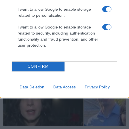
I want to allow Google to enable storage
related to personalization.
I want to allow Google to enable storage
Filippo Turetta, i genitori: “Forse non voleva uccidere
related to security, including authentication
Giulia”
functionality and fraud prevention, and other
user protection.
CONFIRM
Bufera su Luigi Cherubini per un meme offensivo su
Giulia Cecchettin
Data Deletion
Data Access
Privacy Policy