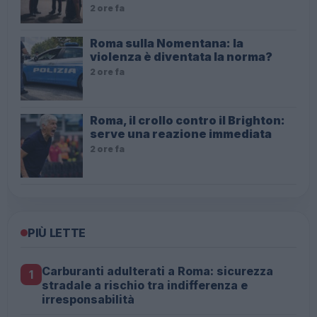
2 ore fa
Roma sulla Nomentana: la
violenza è diventata la norma?
2 ore fa
Roma, il crollo contro il Brighton:
serve una reazione immediata
2 ore fa
PIÙ LETTE
Carburanti adulterati a Roma: sicurezza
1
stradale a rischio tra indifferenza e
irresponsabilità