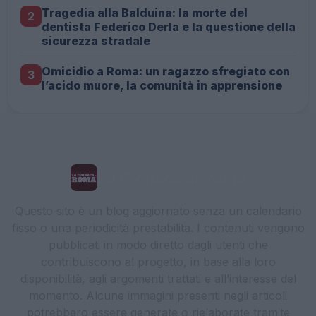
Tragedia alla Balduina: la morte del
2
dentista Federico Derla e la questione della
sicurezza stradale
Omicidio a Roma: un ragazzo sfregiato con
3
l’acido muore, la comunità in apprensione
La Cronaca di Roma
Questo sito è un blog aggiornato senza un calendario
fisso o una periodicità prestabilita. I contenuti vengono
pubblicati in modo diretto dagli utenti che
contribuiscono al progetto, in base alla loro
disponibilità, agli argomenti trattati e all’interesse del
momento. Alcune immagini presenti negli articoli
potrebbero essere generate o rielaborate tramite