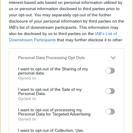
interest-based ads based on personal information utilized by
Analisi Tecniche dei Ris di Parma
us or personal information disclosed to third parties prior to
your opt-out. You may separately opt-out of the further
Una volta arrivata a Parma, l’auto sarà affidata ai Ris,
disclosure of your personal information by third parties on the
la sezione dei Carabinieri specializzata nelle
IAB’s list of downstream participants. This information may
also be disclosed by us to third parties on the
IAB’s List of
investigazioni scientifiche. Gli esperti analizzeranno
Downstream Participants
that may further disclose it to other
le macchie di sangue presenti sul sedile e il telefono
third parties.
rinvenuto a bordo del veicolo. Questi elementi
Please note that this website/app uses one or more Google
potrebbero fornire informazioni decisive sia sulla
Personal Data Processing Opt Outs
services and may gather and store information including but
dinamica dell’omicidio che sullo sviluppo generale
not limited to your visit or usage behaviour. You may click to
I want to opt-out of the Sharing of my
personal data.
delle indagini.
grant or deny consent to Google and its third-party tags to
Opted In
use your data for below specified purposes in below Google
consent section.
I want to opt-out of the Sale of my
Conclusioni
Personal Data.
Opted In
Il rientro dell’auto di Filippo Turetta segna un
I want to opt-out of processing my
momento cruciale nella ricerca della verità sulla
Personal Data for Targeted Advertising.
tragica morte di Giulia Cecchettin. Le autorità
Opted In
sperano che le analisi del veicolo possano rivelare
I want to opt-out of Collection, Use,