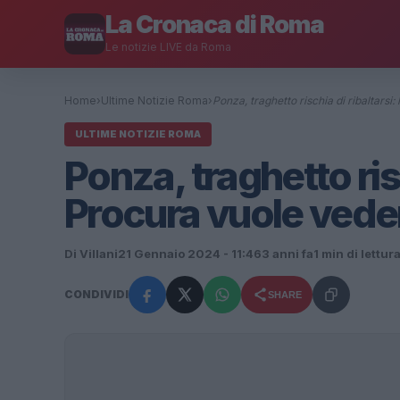
La Cronaca di Roma
Le notizie LIVE da Roma
Home
›
Ultime Notizie Roma
›
Ponza, traghetto rischia di ribaltarsi
ULTIME NOTIZIE ROMA
Ponza, traghetto risc
Procura vuole veder
Di Villani
21 Gennaio 2024 - 11:46
3 anni fa
1 min di lettur
CONDIVIDI
SHARE