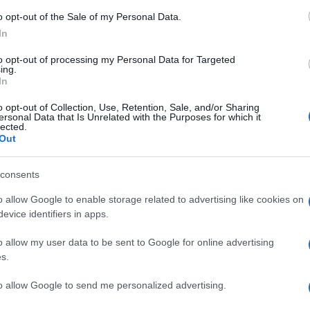
o opt-out of the Sale of my Personal Data.
In
o a Ponza: la Procura indag
to opt-out of processing my Personal Data for Targeted
ing.
idente
In
o opt-out of Collection, Use, Retention, Sale, and/or Sharing
ersonal Data that Is Unrelated with the Purposes for which it
ibaltarsi a Ponza a causa del forte vento ha destato pa
lected.
Out
dia sfiorata. La Procura sta cercando di fare luce sulla
 avvenuto durante la delicata manovra di ormeggio nel 
consents
o allow Google to enable storage related to advertising like cookies on
a onde di forte intensità, danneggiando sette veicoli s
evice identifiers in apps.
lo commerciale che si è ribaltato, danneggiando tre vettu
o allow my user data to be sent to Google for online advertising
geri e equipaggio non hanno riportato conseguenze.
s.
e la nave è vecchia, sollevando dubbi sulla sicurezza de
to allow Google to send me personalized advertising.
Salvini e l’assessore regionale Ghera hanno espresso