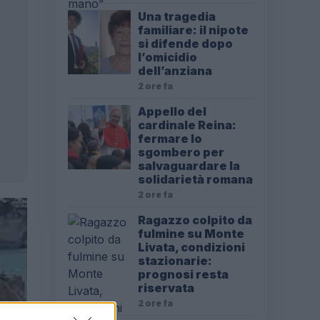
Una tragedia
familiare: il nipote
si difende dopo
l’omicidio
dell’anziana
2 ore fa
Appello del
cardinale Reina:
fermare lo
sgombero per
salvaguardare la
solidarietà romana
2 ore fa
Ragazzo colpito da
fulmine su Monte
Livata, condizioni
stazionarie:
prognosi resta
riservata
2 ore fa