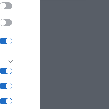
a
ura e
Porto
u
re e
l