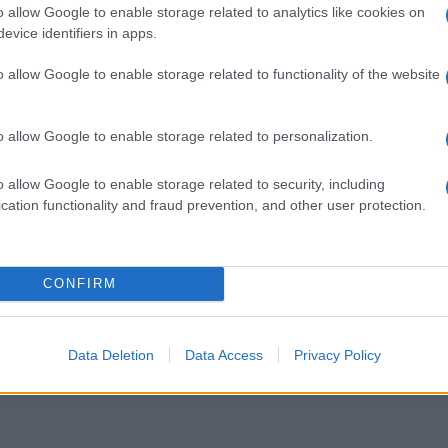
o allow Google to enable storage related to analytics like cookies on
evice identifiers in apps.
o allow Google to enable storage related to functionality of the website
Ponza è fra le 20 località più
o allow Google to enable storage related to personalization.
ola
amate d’Europa. Il
riconoscimento ufficiale
o allow Google to enable storage related to security, including
2 anni fa
cation functionality and fraud prevention, and other user protection.
CONFIRM
Successiva
: il
Mondo, Ceo si cala da gabbia alta 5
Data Deletion
Data Access
Privacy Policy
metri alla festa aziendale e muore: il
video della caduta