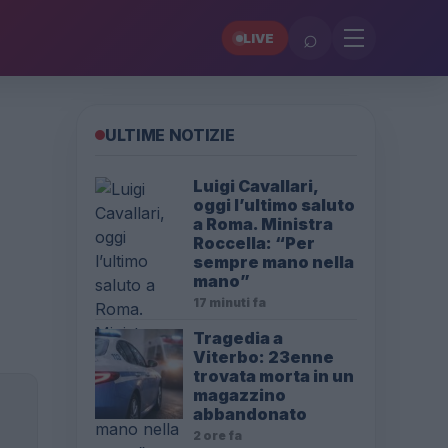
⌕
LIVE
ULTIME NOTIZIE
Luigi Cavallari,
oggi l’ultimo saluto
a Roma. Ministra
Roccella: “Per
sempre mano nella
mano”
17 minuti fa
Tragedia a
Viterbo: 23enne
trovata morta in un
magazzino
abbandonato
2 ore fa