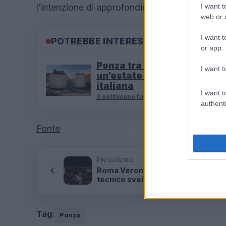
I want t
l’intenzione di approfondire la vicenda.
web or d
I want t
POTREBBE INTERESSARTI
or app.
Ponza tra rifiuti e turismo:
I want t
un’estate a rischio per l’is
italiana
I want t
3 settimane fa
authenti
Fonte
Precedente
Roma Verona, De Rossi sotto la Sud
tecnico svela il motivo, poi la
dichiarazione sorprendente
Tag:
Ponza