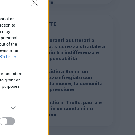
sonal or
PIÙ LETTE
ection to
ou may
 personal
Carburanti adulterati a
1
out of the
Roma: sicurezza stradale a
 downstream
rischio tra indifferenza e
B’s List of
irresponsabilità
Omicidio a Roma: un
2
er and store
ragazzo sfregiato con
to grant or
l’acido muore, la comunità
ed purposes
in apprensione
Incendio al Trullo: paura e
3
caos in un condominio
romano