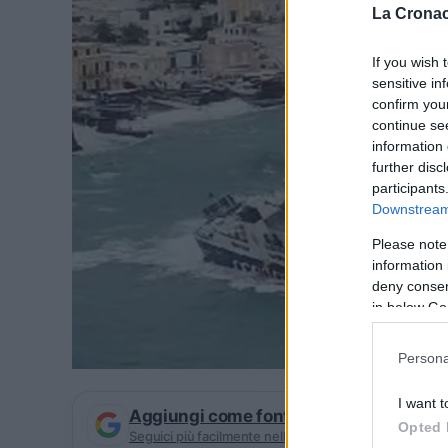
La Cronac
If you wish 
sensitive in
confirm you
continue se
information 
further disc
participants
Downstream 
Please note
information 
deny consent
in below Go
Persona
I want t
Aggiungi come fonte preferita su Goog
Opted 
Seguici più facilmente nelle notizie consigliate