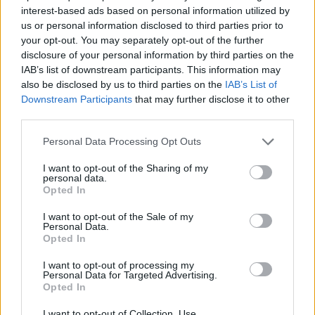
ROMA Atac sospende autista:
interest-based ads based on personal information utilized by
postava video su Tik Tok mentre
us or personal information disclosed to third parties prior to
guidava
your opt-out. You may separately opt-out of the further
5 anni fa
disclosure of your personal information by third parties on the
IAB’s list of downstream participants. This information may
also be disclosed by us to third parties on the
IAB’s List of
Downstream Participants
that may further disclose it to other
Precedente
third parties.
Social, di cosa
Successiva
parlano gli italiani?
Nuovo amore per
Please note that this website/app uses one or more Google
Personal Data Processing Opt Outs
Dal calcio a
Anna Falchi?
services and may gather and store information including but
Sanremo,
L’interessato
not limited to your visit or usage behaviour. You may click to
I want to opt-out of the Sharing of my
l’indagine che
conferma: “Se son
personal data.
grant or deny consent to Google and its third-party tags to
svela gli argomenti
rose…”
Opted In
use your data for below specified purposes in below Google
più gettonati
consent section.
I want to opt-out of the Sale of my
Personal Data.
Opted In
Tag:
Atac
Romanina
I want to opt-out of processing my
Personal Data for Targeted Advertising.
Opted In
ARTICOLI CORRELATI
I want to opt-out of Collection, Use,