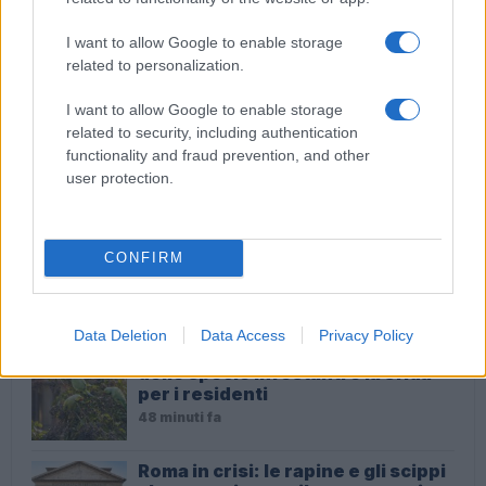
I want to allow Google to enable storage
ROMANINA Chiuso il Roxy, il bar del raid dei
related to personalization.
Casamonica
I want to allow Google to enable storage
related to security, including authentication
functionality and fraud prevention, and other
ULTIME NOTIZIE
user protection.
Ciampino al degrado: dove sono
finiti i nostri soldi?
CONFIRM
3 minuti fa
Data Deletion
Data Access
Privacy Policy
Caldo estremo a Roma: il risveglio
delle specie infestanti e la sfida
per i residenti
48 minuti fa
Roma in crisi: le rapine e gli scippi