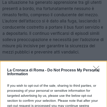
La situazione ha generato apprensione tra gli utenti
presenti a bordo, ma fortunatamente nessuno è
rimasto ferito, compreso il conducente del mezzo.
L’autore dell’attacco si è dato alla fuga, lasciando il
conducente costretto a portare il bus fuori servizio e
a depositarlo. Il continuo verificarsi di episodi simili
solleva preoccupazione e necessità per l’adozione di
misure più incisive per garantire la sicurezza dei
mezzi pubblici e prevenire atti vandalici.
Fonte
La Cronaca di Roma -
Do Not Process My Personal
Information
POTREBBE INTERESSARTI
If you wish to opt-out of the sale, sharing to third parties, or
Novità per la rimessa Atac di
processing of your personal or sensitive information for
Piazza Ragusa: pronto il piano del
targeted advertising by us, please use the below opt-out
Comune
section to confirm your selection. Please note that after your
5 anni fa
opt-out request is processed you may continue seeing