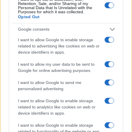
Retention, Sale, and/or Sharing of my
Personal Data that Is Unrelated with the
Purposes for which it was collected.
Opted Out
Google consents
I want to allow Google to enable storage
Novità per la rimessa Atac di Piazza Ragusa: pronto il
related to advertising like cookies on web or
piano del Comune
device identifiers in apps.
I want to allow my user data to be sent to
Google for online advertising purposes.
I want to allow Google to send me
personalized advertising.
ROMA Atac sospende autista: postava video su Tik
I want to allow Google to enable storage
Tok mentre guidava
related to analytics like cookies on web or
device identifiers in apps.
I want to allow Google to enable storage
related to functionality of the website or app.