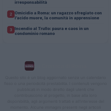
irresponsabilità
Omicidio a Roma: un ragazzo sfregiato con
2
l’acido muore, la comunità in apprensione
Incendio al Trullo: paura e caos in un
3
condominio romano
La Cronaca di Roma
Questo sito è un blog aggiornato senza un calendario
fisso o una periodicità prestabilita. I contenuti vengono
pubblicati in modo diretto dagli utenti che
contribuiscono al progetto, in base alla loro
disponibilità, agli argomenti trattati e all’interesse del
momento. Alcune immagini presenti negli articoli