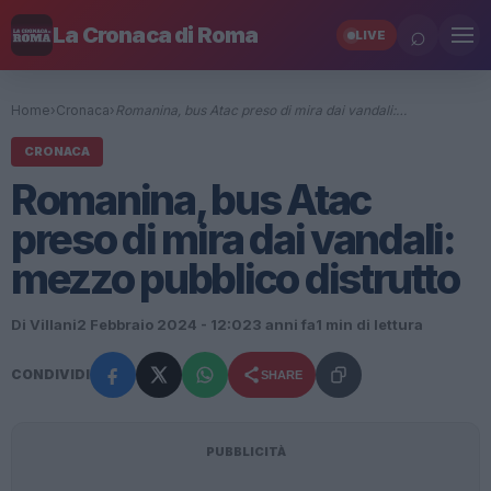
⌕
La Cronaca di Roma
LIVE
Home
›
Cronaca
›
Romanina, bus Atac preso di mira dai vandali:…
CRONACA
Romanina, bus Atac
preso di mira dai vandali:
mezzo pubblico distrutto
Di Villani
2 Febbraio 2024 - 12:02
3 anni fa
1 min di lettura
CONDIVIDI
SHARE
PUBBLICITÀ