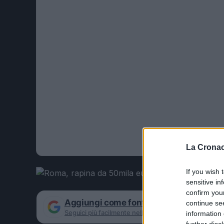
La Cronac
If you wish 
sensitive in
confirm you
Aggiungi come fonte preferita su Goog
continue se
Seguici più facilmente nelle notizie consigliate
information 