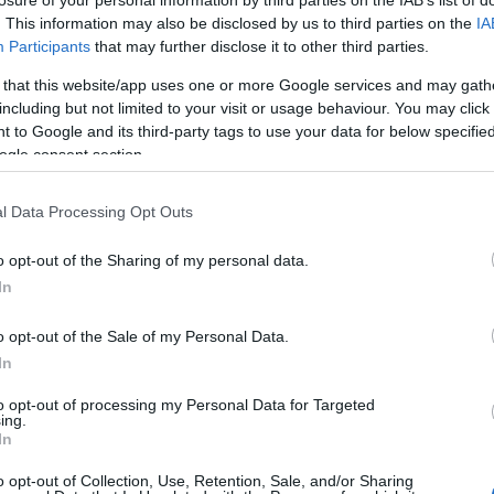
losure of your personal information by third parties on the IAB’s list of
. This information may also be disclosed by us to third parties on the
IA
Participants
that may further disclose it to other third parties.
ila euro ad una donna in
 that this website/app uses one or more Google services and may gath
including but not limited to your visit or usage behaviour. You may click 
 to Google and its third-party tags to use your data for below specifi
ogle consent section.
ticolarmente violenta. Una donna di 62 anni è stata vit
l Data Processing Opt Outs
egrale e i guanti, che ha rotto il finestrino della sua a
iato la donna e le ha rubato due bracciali e un orologio
o opt-out of the Sharing of my personal data.
è avvenuto intorno alle 19.30 in via Armando Spadini, a
In
o opt-out of the Sale of my Personal Data.
rvenuta sul posto dopo che alcuni testimoni hanno chiama
In
ggito sulla sua moto dopo aver commesso la rapina. La
to opt-out of processing my Personal Data for Targeted
ere l’aggressore e il modus operandi utilizzato durante
ing.
In
o opt-out of Collection, Use, Retention, Sale, and/or Sharing