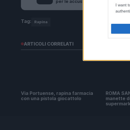
per le accuse rivolte a Fedez
I want t
authenti
Tag:
Rapina
ARTICOLI CORRELATI
Via Portuense, rapina farmacia
ROMA SAN
con una pistola giocattolo
manette d
supermar