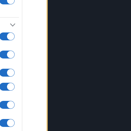
ate
a ha
li