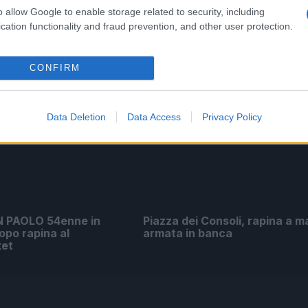
maestro del cinema italiano
o allow Google to enable storage related to security, including
cation functionality and fraud prevention, and other user protection.
CONFIRM
Data Deletion
Data Access
Privacy Policy
 PAOLO 54enne in
Piazza dei Consoli, rapina a 
opo rapina al
armata in banca
ket