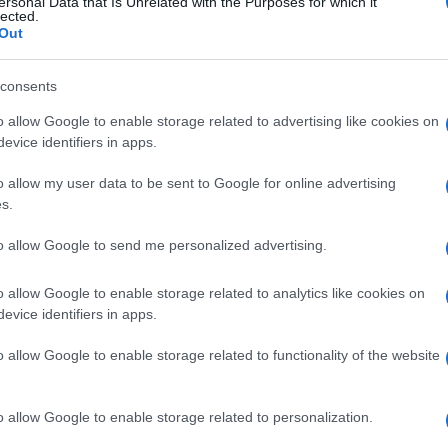
scosso la tranquilla zona di Flaminio. Le autorità sono st
ersonal Data that Is Unrelated with the Purposes for which it
lected.
ificare e catturare il responsabile della rapina. La donn
Out
 forze dell’ordine e dagli operatori sanitari presenti sul
 arrestare il rapinatore e restituire alla vittima i gioiel
consents
o allow Google to enable storage related to advertising like cookies on
evice identifiers in apps.
o allow my user data to be sent to Google for online advertising
s.
ROMA SAN PAOLO 54enne in
macia
manette dopo rapina al
to allow Google to send me personalized advertising.
supermarket
7 anni fa
o allow Google to enable storage related to analytics like cookies on
evice identifiers in apps.
o allow Google to enable storage related to functionality of the website
Successiva
o allow Google to enable storage related to personalization.
 scusa
È morto il regista Paolo Taviani,