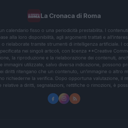
La Cronaca di Roma
 calendario fisso o una periodicità prestabilita. I contenut
ase alla loro disponibilità, agli argomenti trattati e all’int
 rielaborate tramite strumenti di intelligenza artificiale. I 
 specificata nei singoli articoli, con licenza **Creative C
ione, la riproduzione e la rielaborazione dei contenuti, an
. Le immagini utilizzate, salvo diversa indicazione, possono pr
ei diritti ritengano che un contenuto, un’immagine o altro mat
ssono richiederne la verifica. Dopo opportuna valutazione, il 
lative a diritti, segnalazioni, rettifiche o rimozioni, è possibil