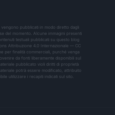
i vengono pubblicati in modo diretto dagli
eresse del momento. Alcune immagini presenti
contenuti testuali pubblicati su questo blog
ommons Attribuzione 4.0 Internazionale — CC
che per finalità commerciali, purché venga
ovenire da fonti liberamente disponibili sul
eriale pubblicato violi diritti di proprietà
materiale potrà essere modificato, attribuito
e utilizzare i recapiti indicati sul sito.