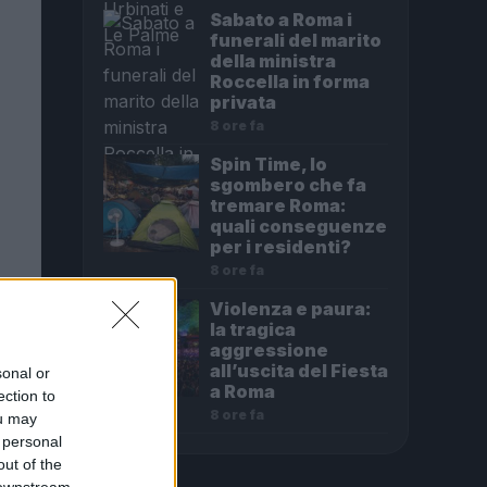
Sabato a Roma i
funerali del marito
della ministra
Roccella in forma
privata
8 ore fa
Spin Time, lo
sgombero che fa
tremare Roma:
quali conseguenze
per i residenti?
8 ore fa
Violenza e paura:
la tragica
aggressione
all’uscita del Fiesta
sonal or
a Roma
ection to
8 ore fa
ou may
 personal
out of the