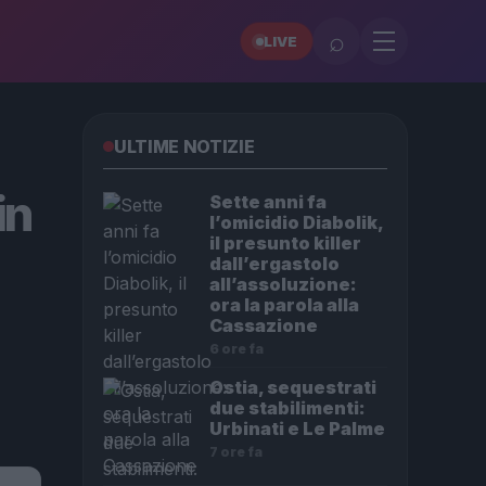
⌕
LIVE
ULTIME NOTIZIE
in
Sette anni fa
l’omicidio Diabolik,
il presunto killer
dall’ergastolo
all’assoluzione:
ora la parola alla
Cassazione
6 ore fa
Ostia, sequestrati
due stabilimenti:
Urbinati e Le Palme
7 ore fa