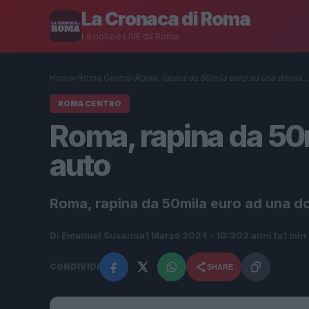
La Cronaca di Roma
Le notizie LIVE da Roma
Home
›
Roma Centro
›
Roma, rapina da 50mila euro ad una donna…
ROMA CENTRO
Roma, rapina da 50
auto
Roma, rapina da 50mila euro ad una d
Di Emanuel Susanna
1 Marzo 2024 - 10:30
2 anni fa
1 min 
CONDIVIDI
SHARE