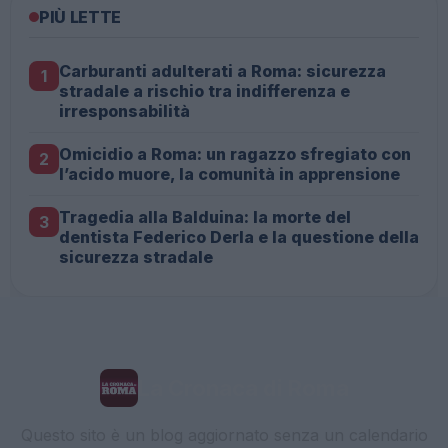
PIÙ LETTE
Carburanti adulterati a Roma: sicurezza
1
stradale a rischio tra indifferenza e
irresponsabilità
Omicidio a Roma: un ragazzo sfregiato con
2
l’acido muore, la comunità in apprensione
Tragedia alla Balduina: la morte del
3
dentista Federico Derla e la questione della
sicurezza stradale
La Cronaca di Roma
Questo sito è un blog aggiornato senza un calendario