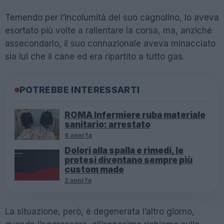
Temendo per l’incolumità del suo cagnolino, lo aveva
esortato più volte a rallentare la corsa, ma, anziché
assecondarlo, il suo connazionale aveva minacciato
sia lui che il cane ed era ripartito a tutto gas.
POTREBBE INTERESSARTI
ROMA Infermiere ruba materiale
sanitario: arrestato
6 anni fa
Dolori alla spalla e rimedi, le
protesi diventano sempre più
custom made
2 anni fa
La situazione, però, è degenerata l’altro giorno,