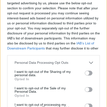
targeted advertising by us, please use the below opt-out
Sono stati gli Agenti del Commissariato Anzio
section to confirm your selection. Please note that after your
Nettuno, allertati dalla Sala Operativa della
opt-out request is processed you may continue seeing
interest-based ads based on personal information utilized by
Questura, ad intercettare l’auto pirata, riuscendo a
us or personal information disclosed to third parties prior to
bloccarla proprio mentre cercava di fuggire a forte
your opt-out. You may separately opt-out of the further
velocità.
disclosure of your personal information by third parties on the
IAB’s list of downstream participants. This information may
Arrivati, poi, sul luogo dell’investimento, i poliziotti
also be disclosed by us to third parties on the
IAB’s List of
hanno trovato la vittima ed il cane accovacciato,
Downstream Participants
that may further disclose it to other
third parties.
ancora mimetizzati dietro ad un cespuglio. L’uomo è
stato subito soccorso e trasportato in ospedale per
Please note that this website/app uses one or more Google
Personal Data Processing Opt Outs
services and may gather and store information including but
le cure del caso, riportando lesioni giudicate guaribili
not limited to your visit or usage behaviour. You may click to
I want to opt-out of the Sharing of my
in 30 giorni. Il cane, sano e salvo, è stato affidato
personal data.
grant or deny consent to Google and its third-party tags to
Opted In
alla mamma della vittima.
use your data for below specified purposes in below Google
consent section.
I want to opt-out of the Sale of my
I successivi accertamenti hanno consentito di
Personal Data.
Opted In
accertare che il suv incriminato risultava provento di
un furto avvenuto nel novembre 2024 e che il
I want to opt-out of processing my