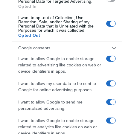
Personal Data for Targeted Advertising.
conducente fosse sprovvisto di patente di guida.
Opted In
Per il cittadino rumeno, quindi, si sono aperte le porte
I want to opt-out of Collection, Use,
Retention, Sale, and/or Sharing of my
del carcere veliterno, dove resterà ristretto in regime
Personal Data that Is Unrelated with the
Purposes for which it was collected.
di custodia cautelare.
Opted Out
Si evidenzia che il procedimento penale nei confronti
Google consents
dell’indagato non è ancora definito e che eventuali
I want to allow Google to enable storage
responsabilità verranno definitivamente accertate
related to advertising like cookies on web or
solo a seguito di sentenza irrevocabile di condanna.
device identifiers in apps.
I want to allow my user data to be sent to
Successiva
Google for online advertising purposes.
Precedente
Al Policlinico Tor
Barbiere
Vergata di Roma
I want to allow Google to send me
accoltellato con le
ritorna ‘No
personalized advertising.
forbici. Panico a
Tobacco Race’,
Centocelle
no-stop chirurgica
I want to allow Google to enable storage
di 24 ore
related to analytics like cookies on web or
device identifiers in apps.