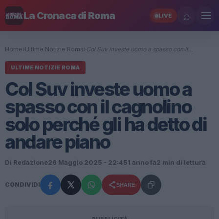
⌕
La Cronaca di Roma
LIVE
Home
›
Ultime Notizie Roma
›
Col Suv investe uomo a spasso con il…
ULTIME NOTIZIE ROMA
Col Suv investe uomo a
spasso con il cagnolino
solo perché gli ha detto di
andare piano
Di Redazione
26 Maggio 2025 - 22:45
1 anno fa
2 min di lettura
CONDIVIDI
SHARE