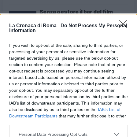
Senza gestore il bar del film
‘Troppo forte’. E il degrado
avanza
La Cronaca di Roma -
Do Not Process My Personal
Information
5 anni fa
ROMA COLOSSEO Carabinieri
contro il degrado: boom di
If you wish to opt-out of the sale, sharing to third parties, or
sanzioni
processing of your personal or sensitive information for
6 anni fa
targeted advertising by us, please use the below opt-out
section to confirm your selection. Please note that after your
opt-out request is processed you may continue seeing
interest-based ads based on personal information utilized by
Precedente
Successiva
us or personal information disclosed to third parties prior to
Il silenzio della
Diletta Leotta e la
your opt-out. You may separately opt-out of the further
Meloni sul
pubblicità U-
disclosure of your personal information by third parties on the
massacro dei
Power: quando la
palestinesi è
pubblicità
IAB’s list of downstream participants. This information may
disgustoso
oltrepassa il limite
also be disclosed by us to third parties on the
IAB’s List of
Downstream Participants
that may further disclose it to other
third parties.
Tag:
Degrado
Please note that this website/app uses one or more Google
Personal Data Processing Opt Outs