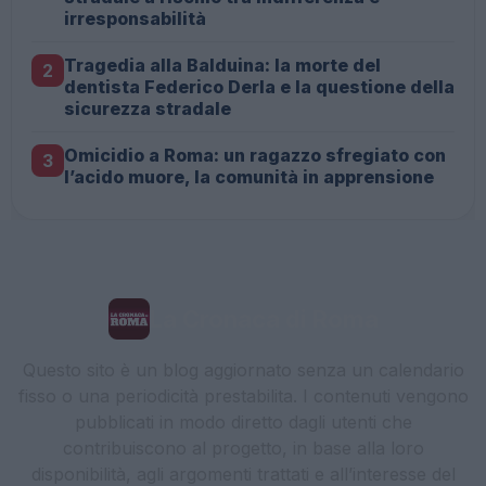
irresponsabilità
Tragedia alla Balduina: la morte del
2
dentista Federico Derla e la questione della
sicurezza stradale
Omicidio a Roma: un ragazzo sfregiato con
3
l’acido muore, la comunità in apprensione
La Cronaca di Roma
Questo sito è un blog aggiornato senza un calendario
fisso o una periodicità prestabilita. I contenuti vengono
pubblicati in modo diretto dagli utenti che
contribuiscono al progetto, in base alla loro
disponibilità, agli argomenti trattati e all’interesse del