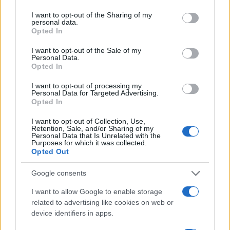
services and may gather and store information including but
not limited to your visit or usage behaviour. You may click to
I want to opt-out of the Sharing of my
personal data.
ARTICOLI CORRELATI
grant or deny consent to Google and its third-party tags to
Opted In
use your data for below specified purposes in below Google
consent section.
I want to opt-out of the Sale of my
Personal Data.
Opted In
I want to opt-out of processing my
Personal Data for Targeted Advertising.
Opted In
Senza gestore il bar del film ‘Troppo forte’. E il
I want to opt-out of Collection, Use,
degrado avanza
Retention, Sale, and/or Sharing of my
Personal Data that Is Unrelated with the
Purposes for which it was collected.
Opted Out
Google consents
I want to allow Google to enable storage
related to advertising like cookies on web or
ROMA COLOSSEO Carabinieri contro il degrado:
device identifiers in apps.
boom di sanzioni