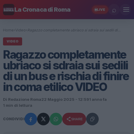
⌕
La Cronaca di Roma
LIVE
Home
›
Video
›
Ragazzo completamente ubriaco si sdraia sui sedili di…
VIDEO
Ragazzo completamente
ubriaco si sdraia sui sedili
di un bus e rischia di finire
in coma etilico VIDEO
Di Redazione Roma
22 Maggio 2025 - 12:59
1 anno fa
1 min di lettura
CONDIVIDI
SHARE