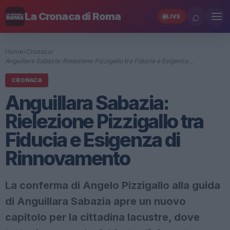
⌕
La Cronaca di Roma
LIVE
Home
›
Cronaca
›
Anguillara Sabazia: Rielezione Pizzigallo tra Fiducia e Esigenza…
CRONACA
Anguillara Sabazia:
Rielezione Pizzigallo tra
Fiducia e Esigenza di
Rinnovamento
La conferma di Angelo Pizzigallo alla guida
di Anguillara Sabazia apre un nuovo
capitolo per la cittadina lacustre, dove