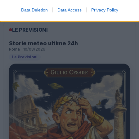
ANGUILLARA Denunciati due impiegati del Comune
Data Deletion
Data Access
Privacy Policy
LE PREVISIONI
Storie meteo ultime 24h
Roma · 10/08/2026
Le Previsioni