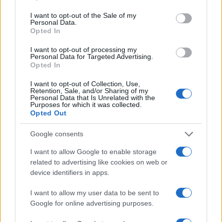
use your data for below specified purposes in below Google
condiviso o un semplice proseguimento dello status
consent section.
I want to opt-out of the Sale of my
Personal Data.
quo.
Opted In
Fonte:
articolo originale
.
I want to opt-out of processing my
Personal Data for Targeted Advertising.
Opted In
Precedente
I want to opt-out of Collection, Use,
Albano Laziale:
Successiva
Retention, Sale, and/or Sharing of my
vent’anni dopo, la
Polizia sotto
Personal Data that Is Unrelated with the
Purposes for which it was collected.
destra torna al
accusa: quando la
Opted Out
governo e apre
tutela diventa
una nuova fase
violenza a Roma?
Google consents
politica
I want to allow Google to enable storage
related to advertising like cookies on web or
Tag:
Anguillara Sabazia
Cambiamento
Pizzigallo
device identifiers in apps.
I want to allow my user data to be sent to
Google for online advertising purposes.
ARTICOLI CORRELATI