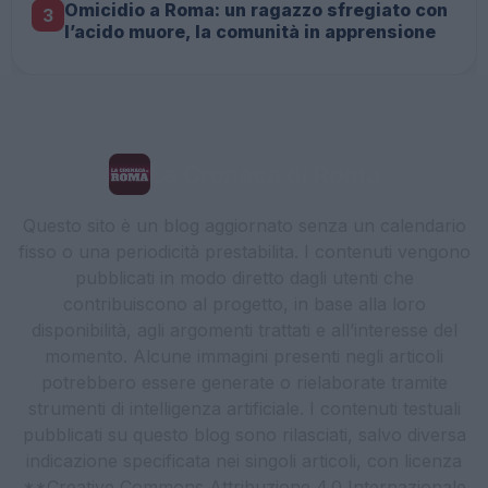
Omicidio a Roma: un ragazzo sfregiato con
3
l’acido muore, la comunità in apprensione
La Cronaca di Roma
Questo sito è un blog aggiornato senza un calendario
fisso o una periodicità prestabilita. I contenuti vengono
pubblicati in modo diretto dagli utenti che
contribuiscono al progetto, in base alla loro
disponibilità, agli argomenti trattati e all’interesse del
momento. Alcune immagini presenti negli articoli
potrebbero essere generate o rielaborate tramite
strumenti di intelligenza artificiale. I contenuti testuali
pubblicati su questo blog sono rilasciati, salvo diversa
indicazione specificata nei singoli articoli, con licenza
**Creative Commons Attribuzione 4.0 Internazionale