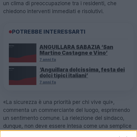
un clima di preoccupazione tra i residenti, che
chiedono interventi immediati e risolutivi.
POTREBBE INTERESSARTI
ANGUILLARA SABAZIA ‘San
Martino Castagne e Vino’
7 anni fa
‘Anguillara dolcissima, festa dei
dolci tipici italiani’
7 anni fa
«La sicurezza è una priorità per chi vive qui»,
commenta un commerciante del luogo, esprimendo
un sentimento comune. La rielezione del sindaco,
dunque, non deve essere intesa come una semplice
conferma elettorale, ma come un’opportunità di