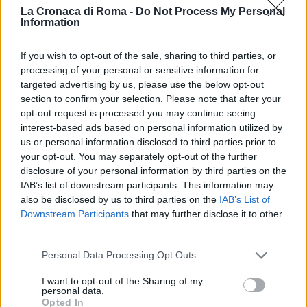
rilancio per la comunità. I cittadini attendono un
La Cronaca di Roma -
Do Not Process My Personal
Information
cambio di passo che vada oltre le parole, con azioni
concrete che possano tradurre le promesse in
If you wish to opt-out of the sale, sharing to third parties, or
risultati tangibili.
processing of your personal or sensitive information for
targeted advertising by us, please use the below opt-out
Il futuro di Anguillara Sabazia dipenderà dalla
section to confirm your selection. Please note that after your
capacità dell’amministrazione di rispondere
opt-out request is processed you may continue seeing
interest-based ads based on personal information utilized by
efficacemente a queste richieste, ristabilendo un
us or personal information disclosed to third parties prior to
rapporto di fiducia con la popolazione. Nei bar e nelle
your opt-out. You may separately opt-out of the further
piazze si discute con attenzione e una certa dose di
disclosure of your personal information by third parties on the
prudenza: il quesito principale resta cosa cambierà
IAB’s list of downstream participants. This information may
also be disclosed by us to third parties on the
IAB’s List of
realmente nel quotidiano di questa comunità, che ha
Downstream Participants
that may further disclose it to other
bisogno di risposte e non di speranze vaghe.
third parties.
La sfida è aperta e la strada da percorrere è ancora
Please note that this website/app uses one or more Google
Personal Data Processing Opt Outs
services and may gather and store information including but
lunga. Solo le prossime mosse politiche e
not limited to your visit or usage behaviour. You may click to
I want to opt-out of the Sharing of my
amministrative potranno chiarire se questa rielezione
personal data.
grant or deny consent to Google and its third-party tags to
Opted In
sarà l’inizio di un percorso di miglioramento