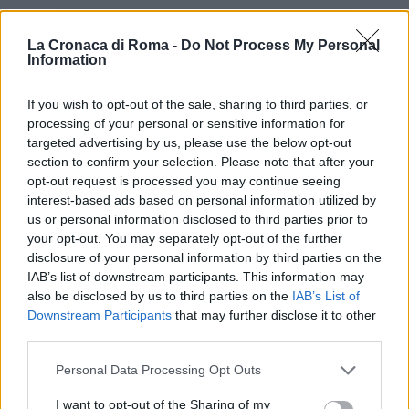
POTREBBE INTERESSARTI
La Cronaca di Roma -
Do Not Process My Personal
Information
Christmas World a Roma, la
Capitale ospiterà il villaggio
If you wish to opt-out of the sale, sharing to third parties, or
natalizio più grande d’Europa
processing of your personal or sensitive information for
4 anni fa
targeted advertising by us, please use the below opt-out
section to confirm your selection. Please note that after your
Alla Galleria Giovanni XXIII arriva
l’autovelox. Multe per chi supera
opt-out request is processed you may continue seeing
il limite. Dal 30 marzo
interest-based ads based on personal information utilized by
3 anni fa
us or personal information disclosed to third parties prior to
your opt-out. You may separately opt-out of the further
disclosure of your personal information by third parties on the
“La causa scatenante è stata purtroppo l’invasione
IAB’s list of downstream participants. This information may
also be disclosed by us to third parties on the
IAB’s List of
di corsia da parte del ragazzo, ma è stata una
Downstream Participants
that may further disclose it to other
tragica fatalità, non stavano facendo rincorse l’uno
third parties.
con l’altro; fortunatamente ci sono i video e si vede
Please note that this website/app uses one or more Google
chiaramente”, sottolinea il legale ricordando che la
Personal Data Processing Opt Outs
services and may gather and store information including but
sua assistita era già indagata come avviene sempre
not limited to your visit or usage behaviour. You may click to
I want to opt-out of the Sharing of my