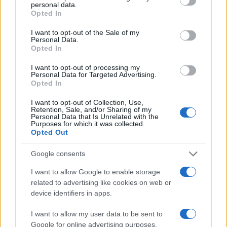
in incidenti simili. “Ora vedremo cosa deciderà di fare
personal data.
grant or deny consent to Google and its third-party tags to
Opted In
la procura”, conclude.
use your data for below specified purposes in below Google
consent section.
I want to opt-out of the Sale of my
Personal Data.
Fonte Verificata
Opted In
I want to opt-out of processing my
Successiva
Precedente
Personal Data for Targeted Advertising.
Roma e la sfida
Opted In
Fiamme a Prati: un
della salute
campanello
mentale: serve un
I want to opt-out of Collection, Use,
d’allarme per la
Retention, Sale, and/or Sharing of my
impegno concreto
sicurezza urbana a
Personal Data that Is Unrelated with the
contro le
Purposes for which it was collected.
Roma
dipendenze
Opted Out
Google consents
I want to allow Google to enable storage
related to advertising like cookies on web or
ARTICOLI CORRELATI
device identifiers in apps.
I want to allow my user data to be sent to
Google for online advertising purposes.