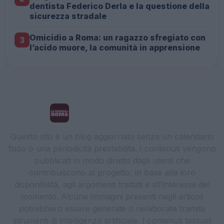
dentista Federico Derla e la questione della
sicurezza stradale
Omicidio a Roma: un ragazzo sfregiato con
3
l’acido muore, la comunità in apprensione
La Cronaca di Roma
Questo sito è un blog aggiornato senza un calendario
fisso o una periodicità prestabilita. I contenuti vengono
pubblicati in modo diretto dagli utenti che
contribuiscono al progetto, in base alla loro
disponibilità, agli argomenti trattati e all’interesse del
momento. Alcune immagini presenti negli articoli
potrebbero essere generate o rielaborate tramite
strumenti di intelligenza artificiale. I contenuti testuali