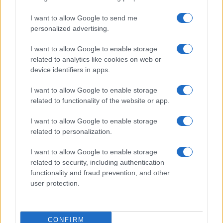
I want to allow Google to send me
personalized advertising.
Christmas World a Roma, la Capitale ospiterà il
I want to allow Google to enable storage
villaggio natalizio più grande d’Europa
related to analytics like cookies on web or
device identifiers in apps.
I want to allow Google to enable storage
related to functionality of the website or app.
I want to allow Google to enable storage
related to personalization.
Alla Galleria Giovanni XXIII arriva l’autovelox. Multe
per chi supera il limite. Dal 30 marzo
I want to allow Google to enable storage
related to security, including authentication
functionality and fraud prevention, and other
user protection.
CONFIRM
Audio Zaniolo, la ragazza coinvolta fa chiarezza sulle