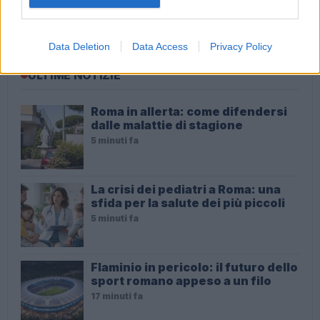
voci
Data Deletion
Data Access
Privacy Policy
ULTIME NOTIZIE
Roma in allerta: come difendersi
dalle malattie di stagione
5 minuti fa
La crisi dei pediatri a Roma: una
sfida per la salute dei più piccoli
5 minuti fa
Flaminio in pericolo: il futuro dello
sport romano appeso a un filo
17 minuti fa