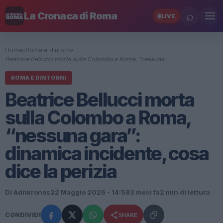
⌕
La Cronaca di Roma
LIVE
Home
›
Roma e dintorni
›
Beatrice Bellucci morta sulla Colombo a Roma, “nessuna…
ROMA E DINTORNI
Beatrice Bellucci morta
sulla Colombo a Roma,
“nessuna gara”:
dinamica incidente, cosa
dice la perizia
Di Adnkronos
22 Maggio 2026 - 14:58
3 mesi fa
2 min di lettura
CONDIVIDI
SHARE