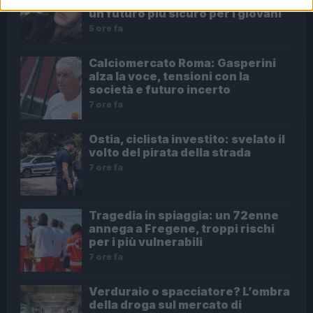
un futuro più sicuro per i giovani
5 ore fa
Calciomercato Roma: Gasperini
alza la voce, tensioni con la
società e futuro incerto
7 ore fa
Ostia, ciclista investito: svelato il
volto del pirata della strada
7 ore fa
Tragedia in spiaggia: un 72enne
annega a Fregene, troppi rischi
per i più vulnerabili
7 ore fa
Verduraio o spacciatore? L’ombra
della droga sul mercato di