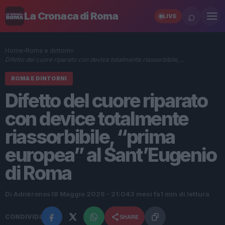
⌕
La Cronaca di Roma
LIVE
Home
›
Roma e dintorni
›
Difetto del cuore riparato con device totalmente riassorbibile,…
ROMA E DINTORNI
Difetto del cuore riparato
con device totalmente
riassorbibile, “prima
europea” al Sant’Eugenio
di Roma
Di Adnkronos
18 Maggio 2026 - 21:04
3 mesi fa
1 min di lettura
CONDIVIDI
SHARE