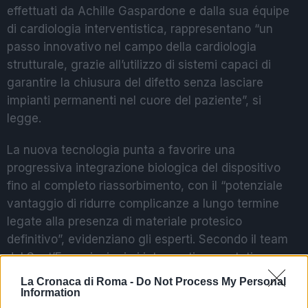
effettuati da Achille Gaspardone e dalla sua équipe
di cardiologia interventistica, rappresentano “un
passo innovativo nel campo della cardiologia
strutturale, grazie all’utilizzo di sistemi capaci di
garantire la chiusura del difetto senza lasciare
impianti permanenti nel cuore del paziente”, si
legge.
La nuova tecnologia punta a favorire una
progressiva integrazione biologica del dispositivo
fino al completo riassorbimento, con il “potenziale
vantaggio di ridurre complicanze a lungo termine
legate alla presenza di materiale protesico
definitivo”, evidenziano gli esperti. Secondo il team
del Sant’Eugenio, i primi interventi sono stati
completati con successo e senza complicanze
La Cronaca di Roma -
Do Not Process My Personal
immediate, aprendo “prospettive importanti per il
Information