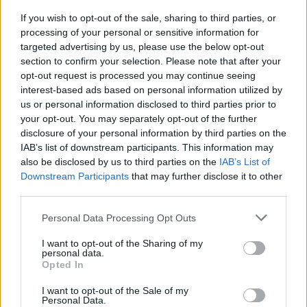
trattamento mini-invasivo dei difetti interatriali e del
If you wish to opt-out of the sale, sharing to third parties, or
forame ovale pervio”.
processing of your personal or sensitive information for
targeted advertising by us, please use the below opt-out
section to confirm your selection. Please note that after your
POTREBBE INTERESSARTI
opt-out request is processed you may continue seeing
interest-based ads based on personal information utilized by
Christmas World a Roma, la
us or personal information disclosed to third parties prior to
Capitale ospiterà il villaggio
your opt-out. You may separately opt-out of the further
natalizio più grande d’Europa
disclosure of your personal information by third parties on the
4 anni fa
IAB’s list of downstream participants. This information may
Alla Galleria Giovanni XXIII arriva
also be disclosed by us to third parties on the
IAB’s List of
l’autovelox. Multe per chi supera
Downstream Participants
that may further disclose it to other
il limite. Dal 30 marzo
third parties.
3 anni fa
Please note that this website/app uses one or more Google
Personal Data Processing Opt Outs
services and may gather and store information including but
Fonte Verificata
not limited to your visit or usage behaviour. You may click to
I want to opt-out of the Sharing of my
personal data.
grant or deny consent to Google and its third-party tags to
Opted In
use your data for below specified purposes in below Google
Precedente
consent section.
I want to opt-out of the Sale of my
Roma tra tensioni
Successiva
Personal Data.