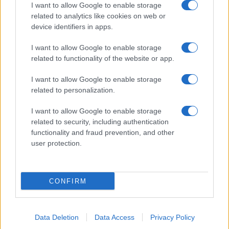
I want to allow Google to enable storage
related to analytics like cookies on web or
device identifiers in apps.
Alla Galleria Giovanni XXIII arriva l’autovelox. Multe
I want to allow Google to enable storage
per chi supera il limite. Dal 30 marzo
related to functionality of the website or app.
I want to allow Google to enable storage
related to personalization.
I want to allow Google to enable storage
related to security, including authentication
functionality and fraud prevention, and other
Audio Zaniolo, la ragazza coinvolta fa chiarezza sulle
user protection.
voci
CONFIRM
ULTIME NOTIZIE
Data Deletion
Data Access
Privacy Policy
Dalla festa al dramma: la morte di
Benedetta Marino e l’appello per