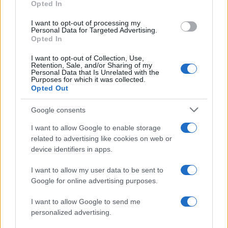
domestiche e
Terremoti nel
Opted In
sicurezza: quando
Reatino: una sfida
un gesto di civiltà
aperta per la
I want to opt-out of processing my
Personal Data for Targeted Advertising.
sfocia nella
sicurezza di Roma
Opted In
violenza
I want to opt-out of Collection, Use,
Retention, Sale, and/or Sharing of my
Personal Data that Is Unrelated with the
Purposes for which it was collected.
Opted Out
ARTICOLI CORRELATI
Google consents
I want to allow Google to enable storage
related to advertising like cookies on web or
device identifiers in apps.
I want to allow my user data to be sent to
Google for online advertising purposes.
Christmas World a Roma, la Capitale ospiterà il
villaggio natalizio più grande d’Europa
I want to allow Google to send me
personalized advertising.