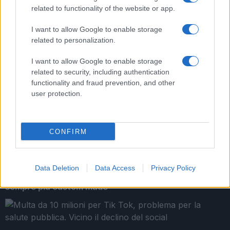
related to functionality of the website or app.
I want to allow Google to enable storage
related to personalization.
I want to allow Google to enable storage
related to security, including authentication
functionality and fraud prevention, and other
Roma sotto attacco: la ‘ndrangheta e il suo primo
user protection.
‘locale’
CONFIRM
Data Deletion
Data Access
Privacy Policy
Dolori alla spalla e rimedi, le protesi diventano
sempre più custom made