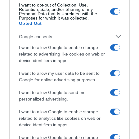
In un Paese dove la bellezza e la storia si
I want to opt-out of Collection, Use,
Retention, Sale, and/or Sharing of my
intrecciano, non possiamo tollerare che la sicurezza
Personal Data that Is Unrelated with the
Purposes for which it was collected.
venga messa in secondo piano durante un evento
Opted Out
patriottico. Allora, chi pagherà il prezzo del caos?
Non è solo un problema di animali in fuga, ma di una
Google consents
cultura della sicurezza che deve essere rinnovata e
I want to allow Google to enable storage
riaffermata.
related to advertising like cookies on web or
device identifiers in apps.
Precedente
Successiva
I want to allow my user data to be sent to
Un morto su via
Festa della
Google for online advertising purposes.
Ostiense: quanto
Repubblica a
vale la sicurezza
Roma: Eventi e
I want to allow Google to send me
stradale a Roma?
Sfide per i Cittadini
personalized advertising.
I want to allow Google to enable storage
Tag:
Incidenti
Roma
sicurezza pubblica
related to analytics like cookies on web or
device identifiers in apps.
I want to allow Google to enable storage
ARTICOLI CORRELATI