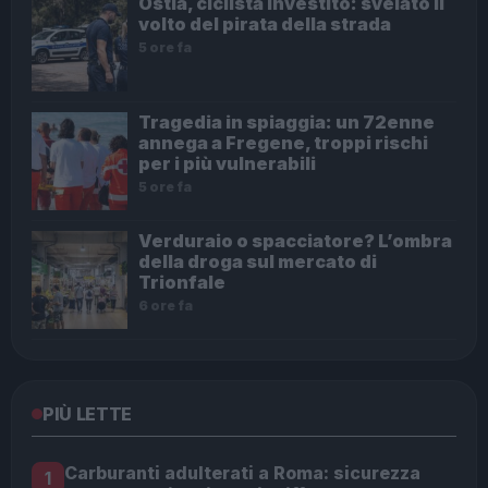
Ostia, ciclista investito: svelato il
volto del pirata della strada
5 ore fa
Tragedia in spiaggia: un 72enne
annega a Fregene, troppi rischi
per i più vulnerabili
5 ore fa
Verduraio o spacciatore? L’ombra
della droga sul mercato di
Trionfale
6 ore fa
PIÙ LETTE
Carburanti adulterati a Roma: sicurezza
1