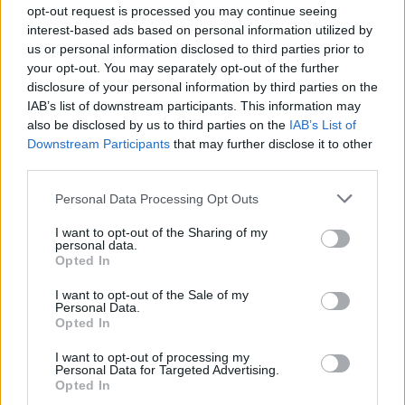
opt-out request is processed you may continue seeing
Roma sotto attacco: la
interest-based ads based on personal information utilized by
‘ndrangheta e il suo primo
us or personal information disclosed to third parties prior to
‘locale’
your opt-out. You may separately opt-out of the further
4 mesi fa
disclosure of your personal information by third parties on the
Dolori alla spalla e rimedi, le
IAB’s list of downstream participants. This information may
protesi diventano sempre più
also be disclosed by us to third parties on the
IAB’s List of
custom made
Downstream Participants
that may further disclose it to other
2 anni fa
third parties.
Please note that this website/app uses one or more Google
Personal Data Processing Opt Outs
Ora più che mai, è fondamentale che le istituzioni
services and may gather and store information including but
lavorino per evitare che episodi simili si ripetano,
not limited to your visit or usage behaviour. You may click to
I want to opt-out of the Sharing of my
personal data.
grant or deny consent to Google and its third-party tags to
trasformando occasioni di celebrazione in momenti
Opted In
use your data for below specified purposes in below Google
di panico. Una revisione delle procedure di sicurezza
consent section.
I want to opt-out of the Sale of my
non è solo opportuna, è necessaria. Dobbiamo
Personal Data.
Opted In
chiederci se gli allarmi che ci circondano siano
ascoltati o se rimarranno solo eco di un’inefficienza
I want to opt-out of processing my
Personal Data for Targeted Advertising.
ben nota.
Opted In