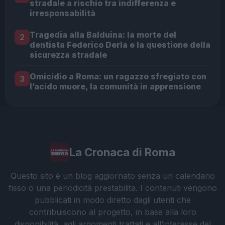
stradale a rischio tra indifferenza e
irresponsabilità
Tragedia alla Balduina: la morte del
2
dentista Federico Derla e la questione della
sicurezza stradale
Omicidio a Roma: un ragazzo sfregiato con
3
l’acido muore, la comunità in apprensione
La Cronaca di Roma
Questo sito è un blog aggiornato senza un calendario
fisso o una periodicità prestabilita. I contenuti vengono
pubblicati in modo diretto dagli utenti che
contribuiscono al progetto, in base alla loro
disponibilità, agli argomenti trattati e all’interesse del