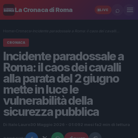
⌕
La Cronaca di Roma
LIVE
Home
›
Cronaca
›
Incidente paradossale a Roma: il caos dei cavalli…
CRONACA
Incidente paradossale a
Roma: il caos dei cavalli
alla parata del 2 giugno
mette in luce le
vulnerabilità della
sicurezza pubblica
Di Italo Lauro
30 Maggio 2026 - 01:09
2 mesi fa
2 min di lettura