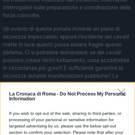
interrogativi sulla preparazione e coordinazione delle
forze coinvolte.
Un evento di questa portata richiede un piano di
sicurezza impeccabile, eppure l’incidente dei cavalli
mette in luce quanto possa essere fragile questo
sistema. Ci si potrebbe domandare: se dei cavalli
possono creare tanto turbamento, cosa accadrebbe
in circostanze più gravi? È sufficiente garantire la
sicurezza durante manifestazioni pubbliche? La
responsabilità ricade su chi? Le autorità, i
coordinatori degli eventi o le forze dell’ordine?
La Cronaca di Roma -
Do Not Process My Personal
Information
Queste domande meritano una riflessione
approfondita.
If you wish to opt-out of the sale, sharing to third parties, or
processing of your personal or sensitive information for
targeted advertising by us, please use the below opt-out
POTREBBE INTERESSARTI
section to confirm your selection. Please note that after your