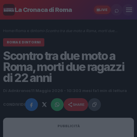
⌕
La Cronaca di Roma
LIVE
Home
›
Roma e dintorni
›
Scontro tra due moto a Roma, morti due…
ROMA E DINTORNI
Scontro tra due moto a
Roma, morti due ragazzi
di 22 anni
Di Adnkronos
11 Maggio 2026 - 10:30
3 mesi fa
1 min di lettura
CONDIVIDI
SHARE
PUBBLICITÀ