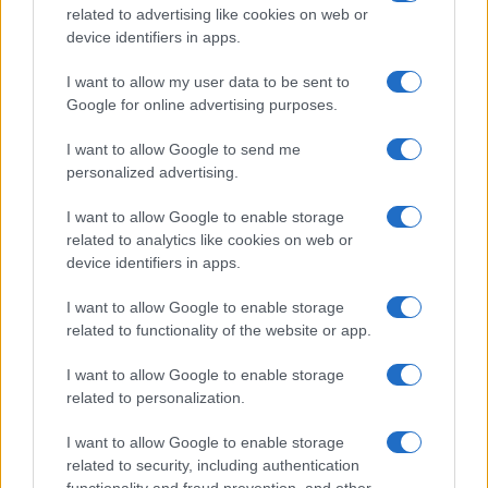
related to advertising like cookies on web or
device identifiers in apps.
Alla Galleria Giovanni XXIII arriva l’autovelox. Multe
per chi supera il limite. Dal 30 marzo
I want to allow my user data to be sent to
Google for online advertising purposes.
I want to allow Google to send me
personalized advertising.
I want to allow Google to enable storage
Audio Zaniolo, la ragazza coinvolta fa chiarezza sulle
related to analytics like cookies on web or
voci
device identifiers in apps.
I want to allow Google to enable storage
related to functionality of the website or app.
ULTIME NOTIZIE
I want to allow Google to enable storage
related to personalization.
Sabato a Roma i funerali del marito
della ministra Roccella in forma
I want to allow Google to enable storage
privata
related to security, including authentication
50 minuti fa
functionality and fraud prevention, and other