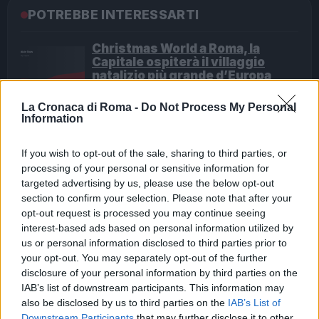
POTREBBE INTERESSARTI
Christmas World a Roma, la
Capitale ospiterà il villaggio
natalizio più grande d’Europa
4 anni fa
La Cronaca di Roma -
Do Not Process My Personal
Alla Galleria Giovanni XXIII arriva
Information
l’autovelox. Multe per chi supera
il limite. Dal 30 marzo
If you wish to opt-out of the sale, sharing to third parties, or
3 anni fa
processing of your personal or sensitive information for
targeted advertising by us, please use the below opt-out
Fonte Verificata
section to confirm your selection. Please note that after your
opt-out request is processed you may continue seeing
interest-based ads based on personal information utilized by
Precedente
us or personal information disclosed to third parties prior to
Successiva
Tragedia notturna
your opt-out. You may separately opt-out of the further
Caos a Roma:
su viale Marconi:
disclosure of your personal information by third parties on the
faccendiere russo
due giovani di 21 e
derubato di yacht
IAB’s list of downstream participants. This information may
22 anni perdono la
e Ferrari,
also be disclosed by us to third parties on the
IAB’s List of
vita in un
sequestrati 2
Downstream Participants
that may further disclose it to other