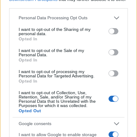
drammatico
milioni in bitcoin
third parties.
incidente.
Please note that this website/app uses one or more Google
Personal Data Processing Opt Outs
services and may gather and store information including but
not limited to your visit or usage behaviour. You may click to
I want to opt-out of the Sharing of my
personal data.
grant or deny consent to Google and its third-party tags to
Opted In
ARTICOLI CORRELATI
use your data for below specified purposes in below Google
consent section.
I want to opt-out of the Sale of my
Personal Data.
Opted In
I want to opt-out of processing my
Personal Data for Targeted Advertising.
Opted In
I want to opt-out of Collection, Use,
Christmas World a Roma, la Capitale ospiterà il
Retention, Sale, and/or Sharing of my
villaggio natalizio più grande d’Europa
Personal Data that Is Unrelated with the
Purposes for which it was collected.
Opted Out
Google consents
I want to allow Google to enable storage