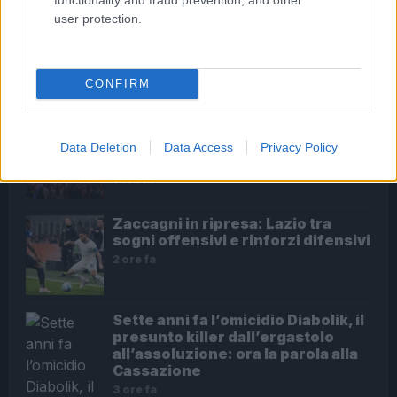
user protection.
Spin Time, lo sgombero che fa
tremare Roma: quali conseguenze
per i residenti?
54 minuti fa
CONFIRM
Violenza e paura: la tragica
aggressione all’uscita del Fiesta a
Data Deletion
Data Access
Privacy Policy
Roma
1 ora fa
Zaccagni in ripresa: Lazio tra
sogni offensivi e rinforzi difensivi
2 ore fa
Sette anni fa l’omicidio Diabolik, il
presunto killer dall’ergastolo
all’assoluzione: ora la parola alla
Cassazione
3 ore fa