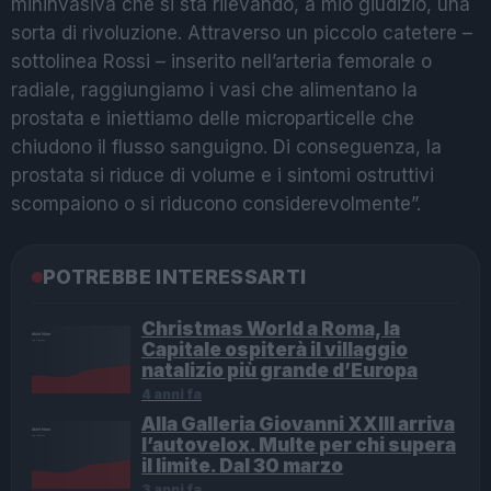
mininvasiva che si sta rilevando, a mio giudizio, una
sorta di rivoluzione. Attraverso un piccolo catetere –
sottolinea Rossi – inserito nell’arteria femorale o
radiale, raggiungiamo i vasi che alimentano la
prostata e iniettiamo delle microparticelle che
chiudono il flusso sanguigno. Di conseguenza, la
prostata si riduce di volume e i sintomi ostruttivi
scompaiono o si riducono considerevolmente”.
POTREBBE INTERESSARTI
Christmas World a Roma, la
Capitale ospiterà il villaggio
natalizio più grande d’Europa
4 anni fa
Alla Galleria Giovanni XXIII arriva
l’autovelox. Multe per chi supera
il limite. Dal 30 marzo
3 anni fa