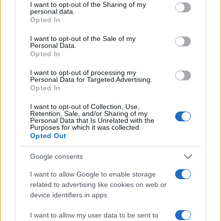
vescicali a permanenza che hanno potuto rimuoverlo
not limited to your visit or usage behaviour. You may click to
I want to opt-out of the Sharing of my
personal data.
grant or deny consent to Google and its third-party tags to
dopo l’embolizzazione, con una riduzione dei rischi
Opted In
use your data for below specified purposes in below Google
infettivi e un netto miglioramento della qualità della
consent section.
I want to opt-out of the Sale of my
vita. Lo proponiamo agli uomini sopra i 50 anni che
Personal Data.
Opted In
nel corso del tempo non hanno tratto beneficio dalla
terapia farmacologica o che vogliono ridurla o
I want to opt-out of processing my
Personal Data for Targeted Advertising.
sospenderla e non vogliono sottoporsi all’intervento
Opted In
chirurgico. La condizione imprescindibile è che ci sia
I want to opt-out of Collection, Use,
una prostata molto voluminosa e che questa sia la
Retention, Sale, and/or Sharing of my
reale causa dei disturbi urinari. Per questo
Personal Data that Is Unrelated with the
Purposes for which it was collected.
l’inquadramento clinico è importante, così come una
Opted Out
maggiore consapevolezza e conoscenza dei pazienti
Google consents
sull’argomento”.
I want to allow Google to enable storage
E quanto durano questi effetti benefici? “In
related to advertising like cookies on web or
letteratura i tassi di successo clinico si collocano tra
device identifiers in apps.
il 76% e l’82% a 3-6 anni. Certamente non abbiamo
I want to allow my user data to be sent to
dati a lunghissimo termine, sia per la tipologia dei