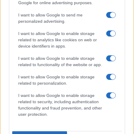
Google for online advertising purposes.
pazienti presi in carico, sia perché è una tecnica
relativamente giovane. Va ricordato comunque che
I want to allow Google to send me
personalized advertising.
anche la chirurgia non è in tutti i casi un intervento
definitivo, con un tasso di reintervento del 5-15%. In
I want to allow Google to enable storage
caso di insuccesso l’embolizzazione, non preclude
related to analytics like cookies on web or
un successivo intervento chirurgico”, avverte Rossi.
device identifiers in apps.
I want to allow Google to enable storage
Infine, si sente parlare sempre di più
related to functionality of the website or app.
dell’embolizzazione, perché? “Oltre
all’embolizzazione dell’ipertrofia prostatica, la
I want to allow Google to enable storage
radiologia interventistica usa questa metodologia
related to personalization.
anche per il fibroma uterino, le artrosi articolari, in
I want to allow Google to enable storage
generale molte malformazioni vascolari possono
related to security, including authentication
essere embolizzate. E questo limitandoci al solo
functionality and fraud prevention, and other
settore delle patologie benigne. Parliamo di una
user protection.
tecnica che adottiamo routinariamente qui al
Sant’Andrea in più settori. La possibilità di lavorare in