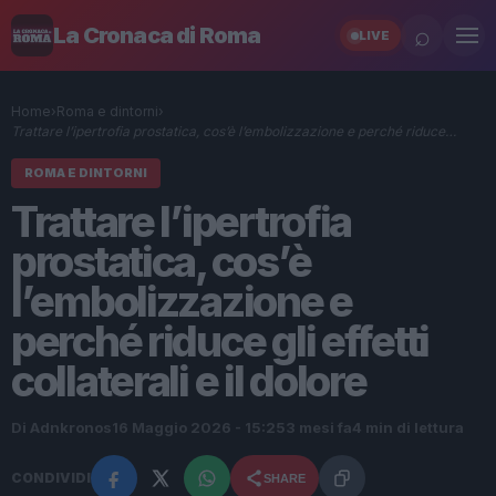
⌕
La Cronaca di Roma
LIVE
Home
›
Roma e dintorni
›
Trattare l’ipertrofia prostatica, cos’è l’embolizzazione e perché riduce…
ROMA E DINTORNI
Trattare l’ipertrofia
prostatica, cos’è
l’embolizzazione e
perché riduce gli effetti
collaterali e il dolore
Di Adnkronos
16 Maggio 2026 - 15:25
3 mesi fa
4 min di lettura
CONDIVIDI
SHARE