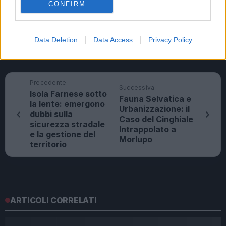
CONFIRM
sinergia con urologia, ginecologia e altri campi è per
tutti noi fondamentale e utile a garantire al paziente
la cura più adatta al suo problema”, conclude.
Data Deletion
Data Access
Privacy Policy
Fonte Verificata
Precedente
Successiva
Isola Farnese sotto
Fauna Selvatica e
la lente: emergono
Urbanizzazione: il
dubbi sulla
Caso del Cinghiale
sicurezza stradale
Intrappolato a
e la gestione del
Morlupo
territorio
ARTICOLI CORRELATI