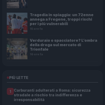
Tragedia in spiaggia: un 72enne
annega a Fregene, troppi rischi
per i più vulnerabili
15 ore fa
Verduraio o spacciatore? L’ombra
della droga sul mercato di
Trionfale
16 ore fa
PIÙ LETTE
Carburanti adulterati a Roma: sicurezza
1
stradale a rischio tra indifferenza e
irresponsabilità