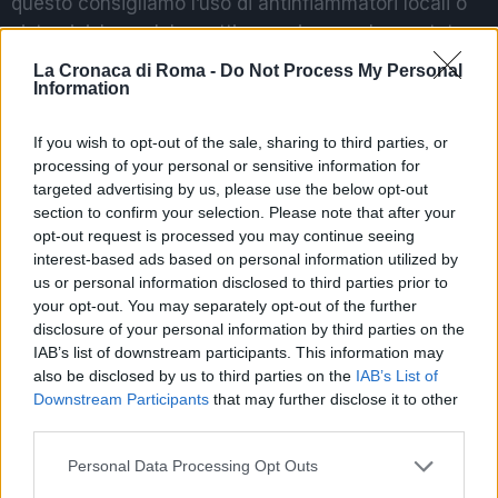
questo consigliamo l’uso di antinfiammatori locali o
sistemici. In qualche settimana, invece, la prostata
comincia a ridursi. Dopo tre mesi, gli effetti sono
La Cronaca di Roma -
Do Not Process My Personal
Information
tangibili”.
If you wish to opt-out of the sale, sharing to third parties, or
processing of your personal or sensitive information for
targeted advertising by us, please use the below opt-out
Chi può effettuare l’intervento? “La letteratura
section to confirm your selection. Please note that after your
scientifica di supporto include ormai numerosi studi
opt-out request is processed you may continue seeing
prospettici e studi clinici randomizzati (Rct), che
interest-based ads based on personal information utilized by
hanno portato al riconoscimento della procedura
us or personal information disclosed to third parties prior to
nelle attuali linee guida della Società Americana di
your opt-out. You may separately opt-out of the further
disclosure of your personal information by third parties on the
Urologia, quale alternativa all’intervento chirurgico in
IAB’s list of downstream participants. This information may
molti casi. Sempre in accordo con l’urologo è senza
also be disclosed by us to third parties on the
IAB’s List of
dubbio proposto nei pazienti in cui la chirurgia è
Downstream Participants
that may further disclose it to other
controindicata per necessarie terapie anticoagulanti
third parties.
o per comorbidità – chiarisce Rossi – Abbiamo
Please note that this website/app uses one or more Google
Personal Data Processing Opt Outs
positivissimi riscontri in pazienti anziani con cateteri
services and may gather and store information including but