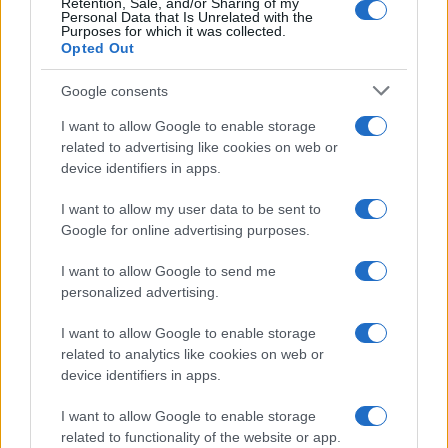
questi si trasformino in nuovi focolai di divisione
Retention, Sale, and/or Sharing of my
Personal Data that Is Unrelated with the
sociale. Forse è giunto il momento di domandarsi: a
Purposes for which it was collected.
Opted Out
che punto il diritto di protestare diventa un atto di
ribellione, e quale prezzo siamo disposti a pagare per
Google consents
la nostra libertà di espressione?
I want to allow Google to enable storage
related to advertising like cookies on web or
Precedente
device identifiers in apps.
Successiva
Le mani addosso:
Roma si riscopre:
perché la scuola
I want to allow my user data to be sent to
una domus romana
non deve chiudere
Google for online advertising purposes.
svela il suo tesoro
gli occhi sulle
sotto le scuole
molestie
I want to allow Google to send me
personalized advertising.
Tag:
Ambientalisti
diritti civili
Roma
I want to allow Google to enable storage
related to analytics like cookies on web or
device identifiers in apps.
ARTICOLI CORRELATI
I want to allow Google to enable storage
related to functionality of the website or app.