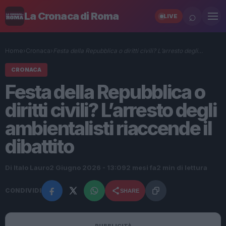
⌕
La Cronaca di Roma
LIVE
Home
›
Cronaca
›
Festa della Repubblica o diritti civili? L’arresto degli…
CRONACA
Festa della Repubblica o
diritti civili? L’arresto degli
ambientalisti riaccende il
dibattito
Di Italo Lauro
2 Giugno 2026 - 13:09
2 mesi fa
2 min di lettura
CONDIVIDI
SHARE