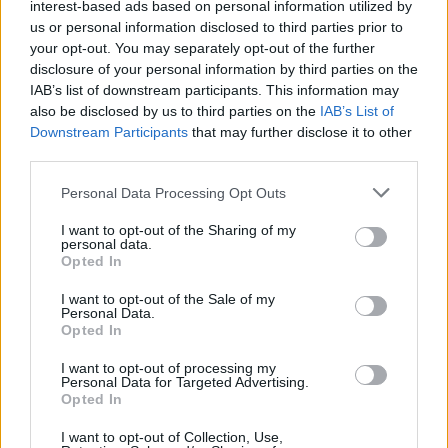
‘locale’
interest-based ads based on personal information utilized by
4 mesi fa
us or personal information disclosed to third parties prior to
your opt-out. You may separately opt-out of the further
Dolori alla spalla e rimedi, le
protesi diventano sempre più
disclosure of your personal information by third parties on the
custom made
IAB’s list of downstream participants. This information may
2 anni fa
also be disclosed by us to third parties on the
IAB’s List of
Downstream Participants
that may further disclose it to other
third parties.
Non si può ignorare l’importanza della voce degli
Please note that this website/app uses one or more Google
Personal Data Processing Opt Outs
attivisti ambientali, che spesso si sentono costretti a
services and may gather and store information including but
ricorrere a misure estreme per farsi ascoltare.
not limited to your visit or usage behaviour. You may click to
I want to opt-out of the Sharing of my
personal data.
Tuttavia, il contrasto di valori sembra divenire
grant or deny consent to Google and its third-party tags to
Opted In
use your data for below specified purposes in below Google
sempre più evidente. Come possono convivere
consent section.
I want to opt-out of the Sale of my
queste due anime: quelle che difendono il patrimonio
Personal Data.
culturale e quelle che lottano per salvaguardare il
Opted In
pianeta?
I want to opt-out of processing my
Personal Data for Targeted Advertising.
Ci si aspetta che le istituzioni trovino un modo per
Opted In
garantirne l’integrazione, evitando che episodi come
I want to opt-out of Collection, Use,