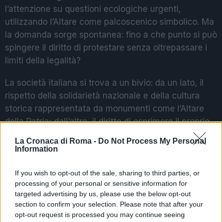
l’attenzione su questioni ecologiche urgenti,
utilizzando l’Altare come palcoscenico simbolico. Ma
la domanda sorge spontanea: fino a che punto si può
spingere il diritto di protestare senza oltrepassare i
limiti della legalità?
La società italiana si trova a un bivio: da un lato, il
rispetto della solidarietà nazionale e della cultura
storica rappresentata da monumenti come l’Altare
della Patria; dall’altro, il diritto di esprimere il proprio
dissenso di fronte a un’emergenza climatica che
La Cronaca di Roma -
Do Not Process My Personal
continua a minacciare il futuro del pianeta.
Information
If you wish to opt-out of the sale, sharing to third parties, or
POTREBBE INTERESSARTI
processing of your personal or sensitive information for
targeted advertising by us, please use the below opt-out
Roma sotto attacco: la
section to confirm your selection. Please note that after your
‘ndrangheta e il suo primo
opt-out request is processed you may continue seeing