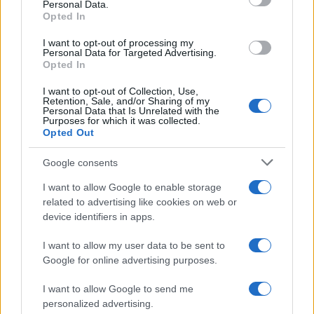
Personal Data.
e i romani lo sanno bene. Ogni concerto, ogni
Opted In
evento, ogni iniziativa sembra macchiata da questo
I want to opt-out of processing my
reticolo di illegalità. Come possiamo pensare che la
Personal Data for Targeted Advertising.
Opted In
cultura fiorisca in un terreno così contaminato? La
vera sfida, ora, è come rompere questo ciclo vizioso
I want to opt-out of Collection, Use,
Retention, Sale, and/or Sharing of my
e dare un senso alla parola giustizia.
Personal Data that Is Unrelated with the
Purposes for which it was collected.
Opted Out
In gioco c’è il futuro di una città che merita di
risorgere dalla corruzione e dall’abusivismo. I romani
Google consents
si chiedono: quali misure concrete possono essere
I want to allow Google to enable storage
adottate per fermare questa spirale? È giunto il
related to advertising like cookies on web or
momento di ribellarsi e di prendere posizione: o si
device identifiers in apps.
cambia rotta, o Roma rischia di diventare un
palcoscenico dove i furbetti recitano indisturbati.
I want to allow my user data to be sent to
Google for online advertising purposes.
Successiva
I want to allow Google to send me
Precedente
Foto al semaforo a
personalized advertising.
Roma nel caos:
chi passa col