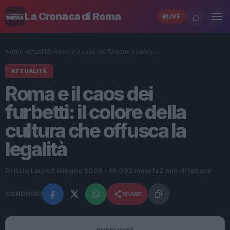
⌕
La Cronaca di Roma
LIVE
Home
›
Attualità
›
Roma e il caos dei furbetti: il colore…
ATTUALITÀ
Roma e il caos dei
furbetti: il colore della
cultura che offusca la
legalità
Di Italo Lauro
3 Giugno 2026 - 19:09
2 mesi fa
2 min di lettura
CONDIVIDI
SHARE