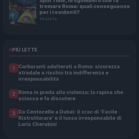
Spin Time, lo sgombero che fa
tremare Roma: quali conseguenze
per i residenti?
10 ore fa
PIÙ LETTE
Carburanti adulterati a Roma: sicurezza
1
stradale a rischio tra indifferenza e
irresponsabilità
Roma in preda alla violenza: la rapina che
2
sciocca e fa discutere
Da Centocelle a Dubai: il crac di ‘Facile
3
Ristrutturare’ e il lusso irresponsabile di
Loris Cherubini