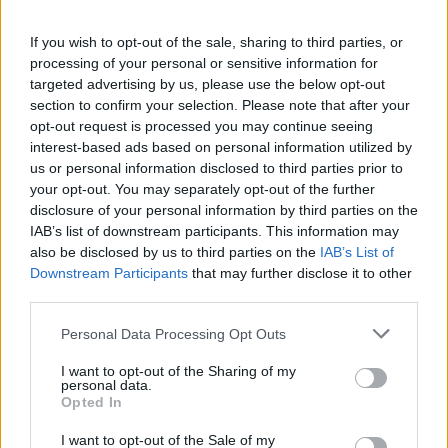
alimentare un sentimenti di impotenza: come si può
sperare in una rinascita culturale se i veri
If you wish to opt-out of the sale, sharing to third parties, or
processing of your personal or sensitive information for
protagonisti della scena si rivelano essere dei
targeted advertising by us, please use the below opt-out
furbetti?
section to confirm your selection. Please note that after your
opt-out request is processed you may continue seeing
interest-based ads based on personal information utilized by
POTREBBE INTERESSARTI
us or personal information disclosed to third parties prior to
your opt-out. You may separately opt-out of the further
Roma sotto attacco: la
disclosure of your personal information by third parties on the
‘ndrangheta e il suo primo
IAB’s list of downstream participants. This information may
‘locale’
also be disclosed by us to third parties on the
IAB’s List of
4 mesi fa
Downstream Participants
that may further disclose it to other
Dolori alla spalla e rimedi, le
third parties.
protesi diventano sempre più
custom made
Please note that this website/app uses one or more Google
Personal Data Processing Opt Outs
services and may gather and store information including but
2 anni fa
not limited to your visit or usage behaviour. You may click to
I want to opt-out of the Sharing of my
personal data.
grant or deny consent to Google and its third-party tags to
Opted In
Chi si occupa di controllare, tutelare e difendere i
use your data for below specified purposes in below Google
consent section.
diritti dei cittadini sembra stia perdendo la battaglia,
I want to opt-out of the Sale of my