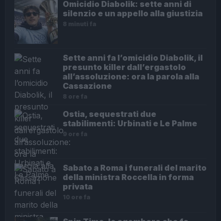
Omicidio Diabolik: sette anni di
silenzio e un appello alla giustizia
8 minuti fa
Sette anni fa l’omicidio Diabolik, il
presunto killer dall’ergastolo
all’assoluzione: ora la parola alla
Cassazione
8 ore fa
Ostia, sequestrati due
stabilimenti: Urbinati e Le Palme
9 ore fa
Sabato a Roma i funerali del marito
della ministra Roccella in forma
privata
10 ore fa