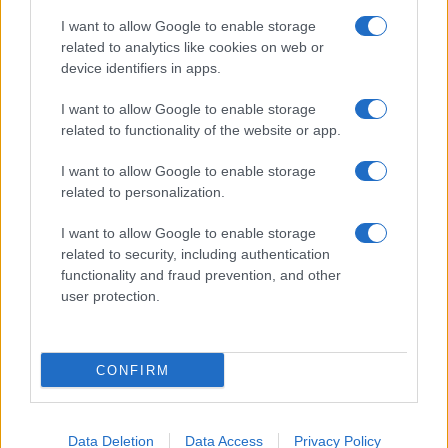
violenza e
rosso, a Roma 38
I want to allow Google to enable storage
malavita tra rifiuti
nuovi dispositivi
related to analytics like cookies on web or
e omicidi legati ai
attivi entro luglio:
Casamonica
device identifiers in apps.
ecco dove
I want to allow Google to enable storage
related to functionality of the website or app.
Tag:
cultura
frodi
Roma
I want to allow Google to enable storage
related to personalization.
ARTICOLI CORRELATI
I want to allow Google to enable storage
related to security, including authentication
functionality and fraud prevention, and other
user protection.
CONFIRM
Roma sotto attacco: la ‘ndrangheta e il suo primo
‘locale’
Data Deletion
Data Access
Privacy Policy