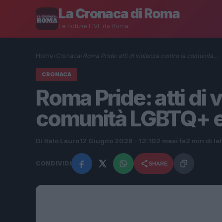
La Cronaca di Roma
Le notizie LIVE da Roma
Home
›
Cronaca
›
Roma Pride: atti di violenza contro la comunità…
CRONACA
Roma Pride: atti di 
comunità LGBTQ+ e l
Di Italo Lauro
12 Giugno 2026 - 12:10
2 mesi fa
2 min di le
CONDIVIDI
SHARE