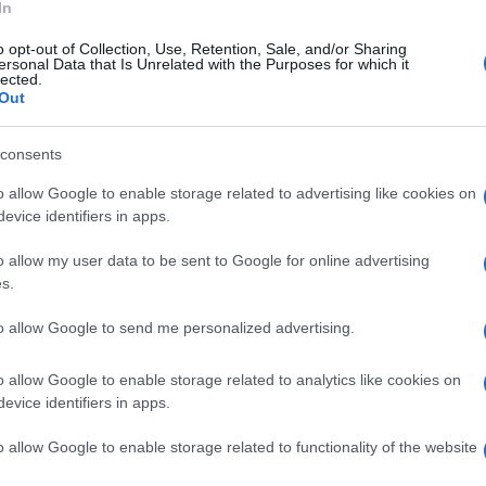
In
: La
Roma in allerta: attimi di pani
o opt-out of Collection, Use, Retention, Sale, and/or Sharing
ersonal Data that Is Unrelated with the Purposes for which it
 Solo
in un bar, la violenza torna a
lected.
colpire
Out
2 settimane fa
consents
à LGBTQ+
o allow Google to enable storage related to advertising like cookies on
evice identifiers in apps.
GBTQ+ non è un fenomeno isolato. Oltre all’aggression
o allow my user data to be sent to Google for online advertising
in diverse altre occasioni, lasciando una conferma scom
s.
nze di tali atti? La paura di esporsi pubblicamente, di
e si fa sempre più concreta. Le autorità devono agire c
to allow Google to send me personalized advertising.
di ognuno, creando un ambiente in cui l’amore e
o allow Google to enable storage related to analytics like cookies on
dio e la violenza.
evice identifiers in apps.
olo da atti reattivi; serve una strategia proattiva che
o allow Google to enable storage related to functionality of the website
tà civile. Gli episodi di violenza non devono farci