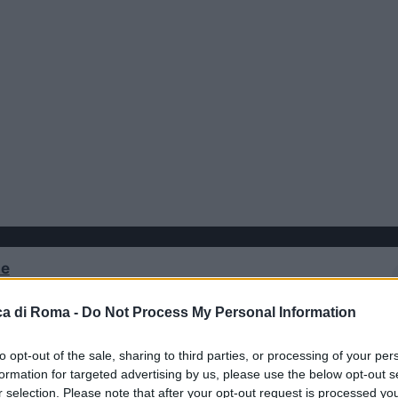
le
a di Roma -
Do Not Process My Personal Information
inclusione, ha riservato purtroppo una sorpresa amara
to opt-out of the sale, sharing to third parties, or processing of your per
o uno dei suoi volontari.
“Ora ha paura di prendere i
formation for targeted advertising by us, please use the below opt-out s
isodio avvenuto vicino alla stazione Battistini, poco dop
r selection. Please note that after your opt-out request is processed y