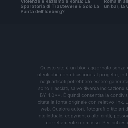
Violenza e Razismo a Roma: La
Roma in all
Sparatoria di Trastevere È Solo La
un bar, la 
Punta dell’Iceberg?
Questo sito è un blog aggiornato senza un
utenti che contribuiscono al progetto, in b
negli articoli potrebbero essere generate o
sono rilasciati, salvo diversa indicazione
BY 4.0**. È quindi consentita la condivis
citata la fonte originale con relativo link
web. Qualora autori, fotografi o titolari d
intellettuale, copyright o altri diritti, po
correttamente o rimosso. Per richieste re