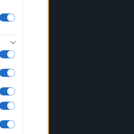
co
e
oda:
on