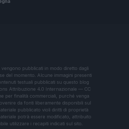
segna
i vengono pubblicati in modo diretto dagli
eresse del momento. Alcune immagini presenti
contenuti testuali pubblicati su questo blog
ommons Attribuzione 4.0 Internazionale — CC
che per finalità commerciali, purché venga
ovenire da fonti liberamente disponibili sul
eriale pubblicato violi diritti di proprietà
materiale potrà essere modificato, attribuito
e utilizzare i recapiti indicati sul sito.