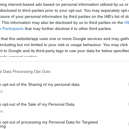
. Questo atto vile non può essere liquidato come una
eing interest-based ads based on personal information utilized by us or
disclosed to third parties prior to your opt-out. You may separately opt-
n problema che affligge l’intera società italiana.
losure of your personal information by third parties on the IAB’s list of
. This information may also be disclosed by us to third parties on the
IA
ca
, il giovane volontario è stato bersaglio di insulti e v
Participants
that may further disclose it to other third parties.
vento. Non è solo un attacco personale, ma un segnale
 that this website/app uses one or more Google services and may gath
ente nella nostra capitale e nel Paese. La scia di viole
including but not limited to your visit or usage behaviour. You may click 
no più tangibile, tanto da far temere anche le semplici
 to Google and its third-party tags to use your data for below specifi
ici.
ogle consent section.
sità urgente di interventi da parte delle autorità. È
l Data Processing Opt Outs
icurezza in occasione di eventi pubblici, ma soprattut
o opt-out of the Sharing of my personal data.
tro l’omofobia. Il Gay Pride dovrebbe essere un evento
In
contro l’odio. Come ha affermato un portavoce del Rom
a la nostra comunità, ma è un problema sociale che
o opt-out of the Sale of my Personal Data.
In
to opt-out of processing my Personal Data for Targeted
ing.