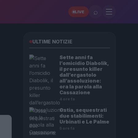
⌕
LIVE
ULTIME NOTIZIE
Sette anni fa
l’omicidio Diabolik,
il presunto killer
dall’ergastolo
all’assoluzione:
ora la parola alla
Cassazione
4 ore fa
Ostia, sequestrati
due stabilimenti:
Urbinati e Le Palme
5 ore fa