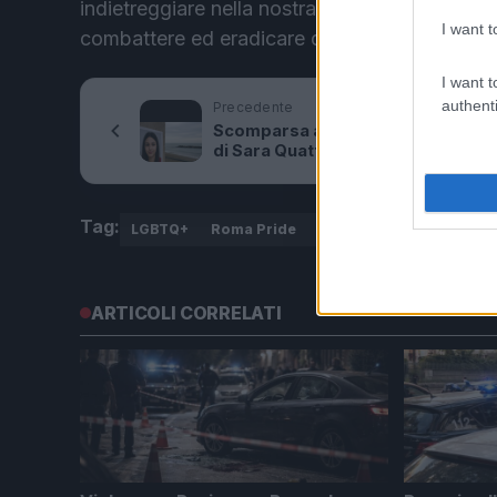
indietreggiare nella nostra lotta per l’uguag
I want t
combattere ed eradicare questo odio dalle no
I want t
authenti
Precedente
Scomparsa a Ostia, la misteriosa 
di Sara Quattro: da lunedì non si h
più sue notizie
Tag:
LGBTQ+
Roma Pride
violenza
ARTICOLI CORRELATI