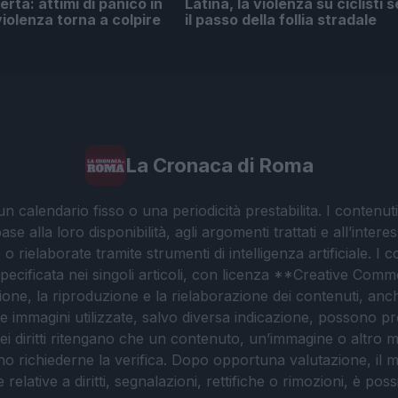
erta: attimi di panico in
Latina, la violenza su ciclisti 
violenza torna a colpire
il passo della follia stradale
La Cronaca di Roma
 calendario fisso o una periodicità prestabilita. I contenut
ase alla loro disponibilità, agli argomenti trattati e all’int
 rielaborate tramite strumenti di intelligenza artificiale. I 
 specificata nei singoli articoli, con licenza **Creative C
ione, la riproduzione e la rielaborazione dei contenuti, an
. Le immagini utilizzate, salvo diversa indicazione, possono pr
ei diritti ritengano che un contenuto, un’immagine o altro mat
ssono richiederne la verifica. Dopo opportuna valutazione, il 
lative a diritti, segnalazioni, rettifiche o rimozioni, è possibil