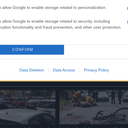
lianza. Ma la domanda resta: siamo davvero pronti a
o allow Google to enable storage related to personalization.
stre strade?
o allow Google to enable storage related to security, including
cation functionality and fraud prevention, and other user protection.
Successiva
fuga
Corriere derubato a Piazza di Spagna: i
anno
poliziotti restituiscono il bottino di
lusso
CONFIRM
Data Deletion
Data Access
Privacy Policy