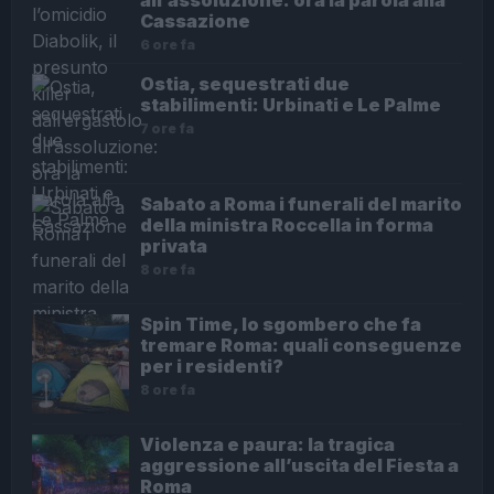
all’assoluzione: ora la parola alla
Cassazione
6 ore fa
Ostia, sequestrati due
stabilimenti: Urbinati e Le Palme
7 ore fa
Sabato a Roma i funerali del marito
della ministra Roccella in forma
privata
8 ore fa
Spin Time, lo sgombero che fa
tremare Roma: quali conseguenze
per i residenti?
8 ore fa
Violenza e paura: la tragica
aggressione all’uscita del Fiesta a
Roma