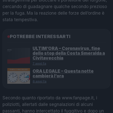
stratagemma per bloccare il portellone del furgone,
cercando di guadagnare qualche secondo prezioso
per la fuga. Ma la reazione delle forze dell’ordine è
stata tempestiva.
POTREBBE INTERESSARTI
ULTIM’ORA – Coronavirus, fine
dello stop della Costa Smeralda a
Civitavecchia
7 anni fa
ORA LEGALE – Questa notte
cambierà l’ora
6 anni fa
Secondo quanto riportato da www.fanpage.it, i
poliziotti, allertati dalle segnalazioni di alcuni
passanti, hanno intercettato il fuggitivo e dopo un