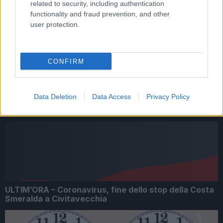
related to security, including authentication
Precedente
Saldi estivi 2026 a
functionality and fraud prevention, and other
Roma Pride: atti di
Roma: ecco
violenza contro la
user protection.
quando scattano
comunità LGBTQ+
le grandi
e la paura di vivere
occasioni!
CONFIRM
Data Deletion
Data Access
Privacy Policy
ARTICOLI CORRELATI
ULTIM’ORA – Coronavirus, fine dello stop della Costa
Smeralda a Civitavecchia