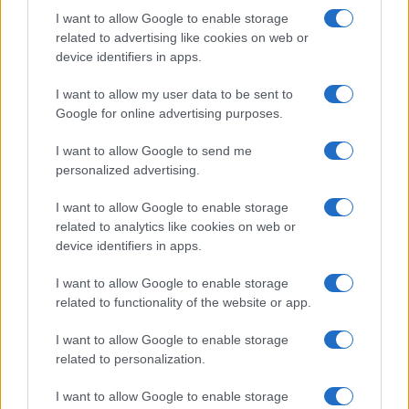
I want to allow Google to enable storage
Dopo l’arresto del giovane, molti si augurano che sia
related to advertising like cookies on web or
un monito per eventuali futuri trasgressori. La
device identifiers in apps.
sicurezza è un diritto fondamentale e i cittadini non
I want to allow my user data to be sent to
devono scendere a compromessi. Dai piani alti delle
Google for online advertising purposes.
istituzioni, i romani chiedono non solo attenzione, ma
azioni tangibili che restituiscano serenità ai quartieri.
I want to allow Google to send me
personalized advertising.
In attesa di sviluppi, Roma rimane sempre
I want to allow Google to enable storage
affascinante, ma ora più che mai, i suoi abitanti sono
related to analytics like cookies on web or
invitati a rimanere vigili. La città chiede risposte, i
device identifiers in apps.
negozianti sperano in un ritorno alla normalità, e i
I want to allow Google to enable storage
cittadini continuano a seguire con interesse
related to functionality of the website or app.
l’evoluzione di questo episodio che, seppur isolato,
fa eco in una pratica problematico che non accenna
I want to allow Google to enable storage
a calare.
related to personalization.
I want to allow Google to enable storage
Successiva