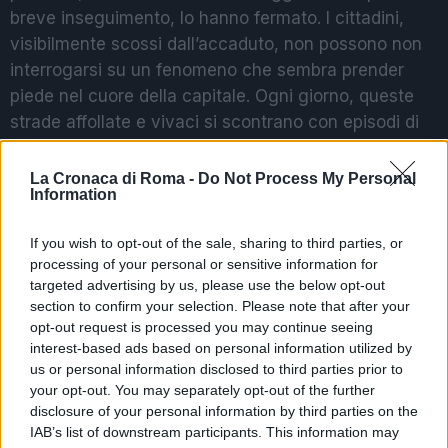
breve inseguimento, lo hanno fermato. I cittadini,
visibilmente scossi dall’accaduto, non possono non
interrogarsi su un fenomeno che sembra prender
piede nel cuore della capitale. Ogni giorno, queste
strade affollate e vivaci si scontrano con episodi di
criminalità sempre più audaci.
La Cronaca di Roma -
Do Not Process My Personal
Ma quali sono le ripercussioni per i romani? La
Information
sensazione di insicurezza in zone solitamente
If you wish to opt-out of the sale, sharing to third parties, or
tranquille può allarmare commercianti e turisti. Gli
processing of your personal or sensitive information for
imprenditori che con tanta fatica cercano di
targeted advertising by us, please use the below opt-out
mantenere in vita le loro attività, si trovano a dover
section to confirm your selection. Please note that after your
affrontare non solo crisi economiche, ma anche
opt-out request is processed you may continue seeing
questo nuovo nemico: il furto e la criminalità. Sarà
interest-based ads based on personal information utilized by
us or personal information disclosed to third parties prior to
fondamentale che le forze dell’ordine intensifichino i
your opt-out. You may separately opt-out of the further
controlli per garantire una maggiore sicurezza.
disclosure of your personal information by third parties on the
IAB’s list of downstream participants. This information may
La vicenda, raccontata inizialmente da