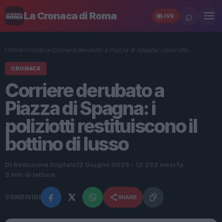
⌕
La Cronaca di Roma
LIVE
Home
›
Cronaca
›
Corriere derubato a Piazza di Spagna: i poliziotti…
CRONACA
Corriere derubato a
Piazza di Spagna: i
poliziotti restituiscono il
bottino di lusso
Di Redazione Digitale
12 Giugno 2026 - 12:25
2 mesi fa
3 min di lettura
CONDIVIDI
SHARE