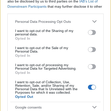
also be disclosed by us to third parties on the
IAB’s List of
www.fanpage.it, ha suscitato scalpore e ha riaperto
Downstream Participants
that may further disclose it to other
third parties.
il dibattito sulla sicurezza nella Capitale. Cittadini e
residenti si domandano: è solo la punta dell’iceberg?
Please note that this website/app uses one or more Google
Personal Data Processing Opt Outs
La risposta è che i romani fanno fatica ad accettare
services and may gather and store information including but
not limited to your visit or usage behaviour. You may click to
I want to opt-out of the Sharing of my
un simile stato di cose. Stiamo assistendo a un
personal data.
grant or deny consent to Google and its third-party tags to
incremento di furti in zona, anche se le autorità
Opted In
use your data for below specified purposes in below Google
continuano a rassicurare sul proprio impegno
consent section.
I want to opt-out of the Sale of my
quotidiano nel combattere la criminalità.
Personal Data.
Opted In
Ora il dibattito è aperto: quali politiche saranno
I want to opt-out of processing my
Personal Data for Targeted Advertising.
adottate per contrastare questa ondata di furti? E
Opted In
soprattutto, cosa possono fare i cittadini per
tutelarsi? La comunità è disposta a unirsi e
I want to opt-out of Collection, Use,
Retention, Sale, and/or Sharing of my
collaborare con le forze dell’ordine, ma è chiaro che
Personal Data that Is Unrelated with the
Purposes for which it was collected.
si aspetta risposte concrete e non solo promesse. I
Opted Out
romani desiderano passeggiare per le loro viuzze
Google consents
storiche senza la paura di incontrare ladri.