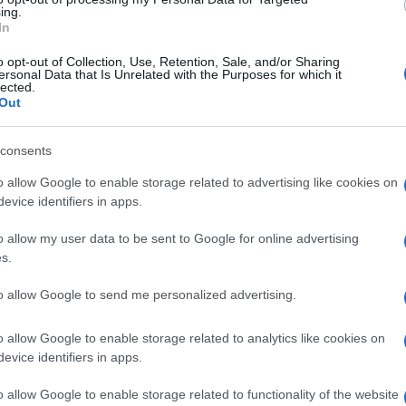
ing.
In
Dolori alla spalla e rimedi, le
protesi diventano sempre più
o opt-out of Collection, Use, Retention, Sale, and/or Sharing
custom made
ersonal Data that Is Unrelated with the Purposes for which it
lected.
2 anni fa
Out
consents
terza ondata di caldo a
o allow Google to enable storage related to advertising like cookies on
evice identifiers in apps.
o allow my user data to be sent to Google for online advertising
s.
ntesto di un’estate caratterizzata da temperature sop
 di caldo estive stanno diventando più frequenti e inte
to allow Google to send me personalized advertising.
duce in una sfida crescente per la salute pubblica, dov
mplementare strategie di protezione efficaci.
o allow Google to enable storage related to analytics like cookies on
evice identifiers in apps.
che sorgono: il sistema sanitario è davvero attrezzato
o allow Google to enable storage related to functionality of the website