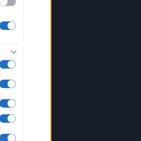
ra la
nse a
e le
 per