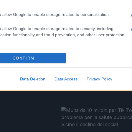
’estate torrida? Le politiche di prevenzione saranno
olazione? Con l’aumento delle temperature, è fondament
o allow Google to enable storage related to personalization.
 all’emergenza, ma attuino politiche di prevenzione che
.
o allow Google to enable storage related to security, including
cation functionality and fraud prevention, and other user protection.
Successiva
ole,
Caos sotto la superficie: il blitz della
polizia smaschera il crimine romano
CONFIRM
Data Deletion
Data Access
Privacy Policy