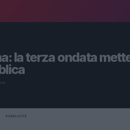
a: la terza ondata mett
bblica
ura
PUBBLICITÀ