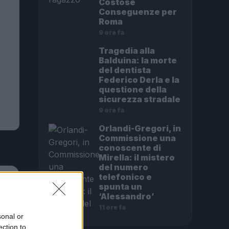
Costose
Conseguenze per
Roma
9 ore fa
Tragedia alla
Balduina: la morte
del dentista
Federico Derla e la
questione della
sicurezza stradale
9 ore fa
Orlandi-Gregori, in
Commissione una
conoscente di
Mirella: il mistero
del numero
telefonico e
spunta un
‘Alessandro’
11 ore fa
sonal or
o
ection to