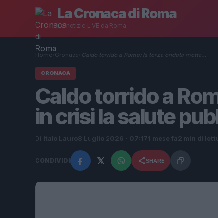
La Cronaca di Roma
Le notizie LIVE da Roma
Home
›
Cronaca
›
Caldo torrido a Roma: la terza ondata mette…
CRONACA
Caldo torrido a Rom
in crisi la salute pu
Di Italo Lauro
8 Luglio 2026 - 07:17
1 mese fa
2 min di lett
CONDIVIDI
SHARE