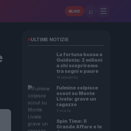
⌕
LIVE
ULTIME NOTIZIE
e
La fortuna bussa a
Guidonia: 2 milioni
a chi scopriremo
tra sogni e paure
15 minuti fa
Fulmine colpisce
scout su Monte
Livata: grave un
ragazzo
7 ore fa
Spin Time: Il
Grande Affare e le