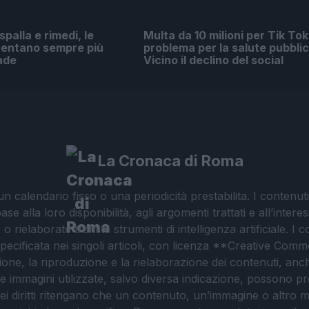
 spalla e rimedi, le
Multa da 10 milioni per Tik Tok
ventano sempre più
problema per la salute pubblic
ade
Vicino il declino del social
La Cronaca di Roma
 calendario fisso o una periodicità prestabilita. I contenut
ase alla loro disponibilità, agli argomenti trattati e all’int
 rielaborate tramite strumenti di intelligenza artificiale. I 
 specificata nei singoli articoli, con licenza **Creative C
ione, la riproduzione e la rielaborazione dei contenuti, an
. Le immagini utilizzate, salvo diversa indicazione, possono pr
ei diritti ritengano che un contenuto, un’immagine o altro mat