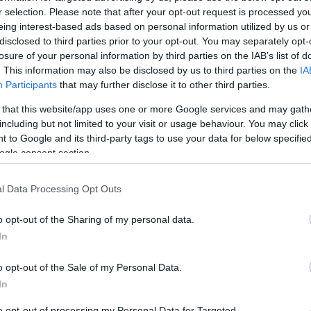
 oltre a rappresentare un problema per il benessere dei
r selection. Please note that after your opt-out request is processed y
apacità delle istituzioni di garantire una salute pubblica
eing interest-based ads based on personal information utilized by us or
ealmente vivere nella Capitale durante questi torrido gi
disclosed to third parties prior to your opt-out. You may separately opt-
losure of your personal information by third parties on the IAB’s list of
. This information may also be disclosed by us to third parties on the
IA
Participants
that may further disclose it to other third parties.
, già nei prossimi giorni le temperature sono destinate 
 that this website/app uses one or more Google services and may gath
ne già complessa. Gli esperti meteo avvertono che il c
including but not limited to your visit or usage behaviour. You may click 
ffetti devastanti sulla salute, soprattutto per le categ
 to Google and its third-party tags to use your data for below specifi
ogle consent section.
lle estati più calde degli ultimi anni, ci si interroga a
l Data Processing Opt Outs
aldo estremo, aumentano le chiamate al pronto soccorso e
ore. È in questo scenario che le istituzioni sono chiama
o opt-out of the Sharing of my personal data.
In
ve adeguate può sollevare preoccupazioni sugli standa
o opt-out of the Sale of my Personal Data.
In
to opt-out of processing my Personal Data for Targeted