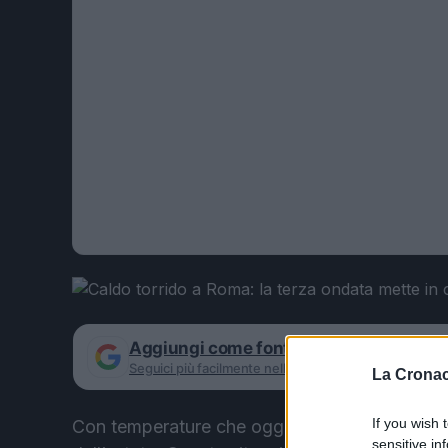
Aggiungi come fonte preferita su Goog
Seguici più facilmente nelle notizie consigliate
La Cronac
If you wish 
Con temperature che oggi toccano i 34 gradi,
sensitive in