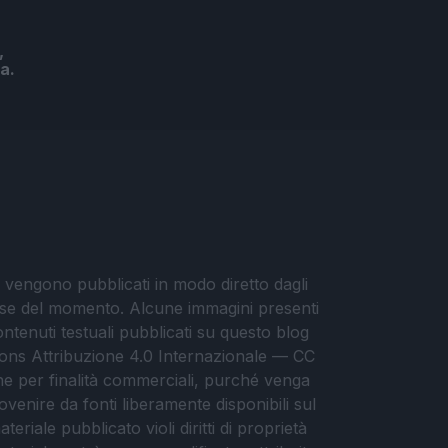
,
a.
i vengono pubblicati in modo diretto dagli
eresse del momento. Alcune immagini presenti
contenuti testuali pubblicati su questo blog
ommons Attribuzione 4.0 Internazionale — CC
che per finalità commerciali, purché venga
ovenire da fonti liberamente disponibili sul
eriale pubblicato violi diritti di proprietà