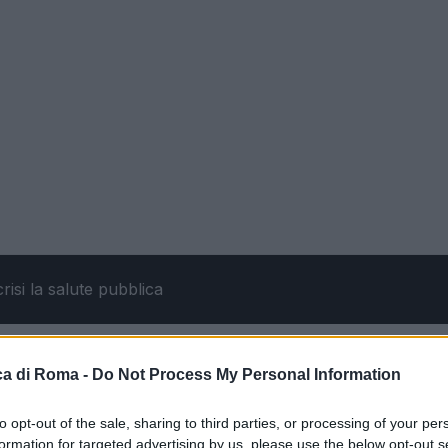
le
a di Roma -
Do Not Process My Personal Information
to opt-out of the sale, sharing to third parties, or processing of your per
 Roma si prepara ad affrontare la terza ondata di cald
formation for targeted advertising by us, please use the below opt-out s