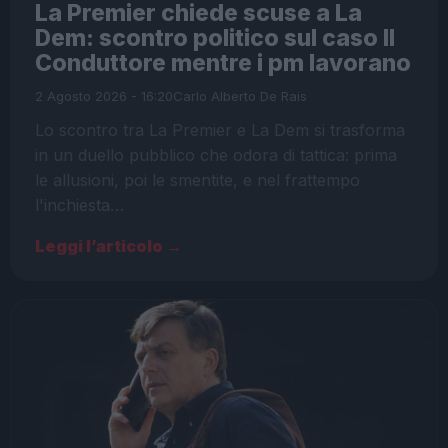
La Premier chiede scuse a La
Dem: scontro politico sul caso Il
Conduttore mentre i pm lavorano
2 Agosto 2026 - 16:20
Carlo Alberto De Rais
Lo scontro tra La Premier e La Dem si trasforma
in un duello pubblico che odora di tattica: prima
le allusioni, poi le smentite, e nel frattempo
l'inchiesta…
Leggi l’articolo →