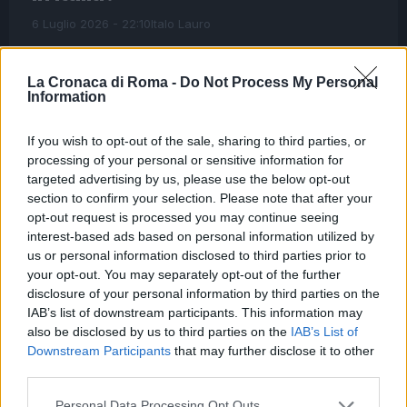
6 Luglio 2026 - 22:10
Italo Lauro
Quando un giornalista viene attaccato, non è solo
la sua vita a essere in pericolo, ma anche quella
La Cronaca di Roma -
Do Not Process My Personal
Information
della verità. L’attentato a Sigfrido Ranucci, noto
per le sue…
If you wish to opt-out of the sale, sharing to third parties, or
Leggi l’articolo →
processing of your personal or sensitive information for
targeted advertising by us, please use the below opt-out
section to confirm your selection. Please note that after your
opt-out request is processed you may continue seeing
interest-based ads based on personal information utilized by
us or personal information disclosed to third parties prior to
your opt-out. You may separately opt-out of the further
disclosure of your personal information by third parties on the
IAB’s list of downstream participants. This information may
also be disclosed by us to third parties on the
IAB’s List of
Downstream Participants
that may further disclose it to other
third parties.
Please note that this website/app uses one or more Google
Personal Data Processing Opt Outs