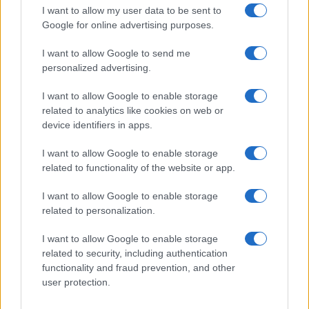
I want to allow my user data to be sent to
Google for online advertising purposes.
I want to allow Google to send me
personalized advertising.
I want to allow Google to enable storage
related to analytics like cookies on web or
device identifiers in apps.
I want to allow Google to enable storage
related to functionality of the website or app.
CRONACA
Attentato a Ranucci: arresti e
I want to allow Google to enable storage
related to personalization.
segnali inquietanti per la libertà
di stampa in Italia
I want to allow Google to enable storage
related to security, including authentication
30 Giugno 2026 - 09:09
Italo Lauro
functionality and fraud prevention, and other
La notizia dell’attentato dinamitardo contro il
user protection.
giornalista Sigfrido Ranucci, avvenuto il 16