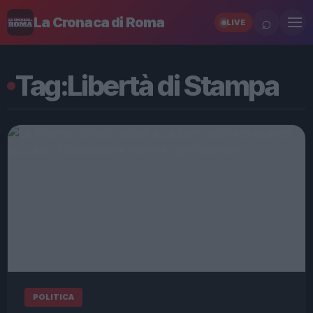
⌕
La Cronaca di Roma
LIVE
Tag:
Libertà di Stampa
POLITICA