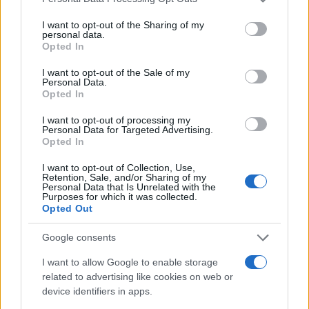
services and may gather and store information including but
not limited to your visit or usage behaviour. You may click to
I want to opt-out of the Sharing of my
personal data.
grant or deny consent to Google and its third-party tags to
Opted In
use your data for below specified purposes in below Google
consent section.
CRONACA
I want to opt-out of the Sale of my
Personal Data.
Attentato a Ranucci: un segnale
Opted In
inquietante per la libertà di
I want to opt-out of processing my
stampa in Italia
Personal Data for Targeted Advertising.
Opted In
1 Luglio 2026 - 13:09
Italo Lauro
I want to opt-out of Collection, Use,
Un attentato che fa tremare la libertà di stampa in
Retention, Sale, and/or Sharing of my
Personal Data that Is Unrelated with the
Italia: la bomba piazzata davanti alla casa di
Purposes for which it was collected.
Opted Out
Sigfrido Ranucci sta alimentando un dibattito
acceso sull’incolumità dei giornalisti.…
Google consents
Leggi l’articolo →
I want to allow Google to enable storage
related to advertising like cookies on web or
device identifiers in apps.