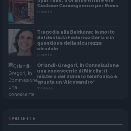
Costose Conseguenze per Roma
9 ore fa
Tragedia alla Balduina: la morte
del dentista Federico Derla e la
questione della sicurezza
stradale
9 ore fa
Orlandi-Gregori, in Commissione
una conoscente di Mirella: il
mistero del numero telefonico e
spunta un ‘Alessandro’
11 ore fa
PIÙ LETTE