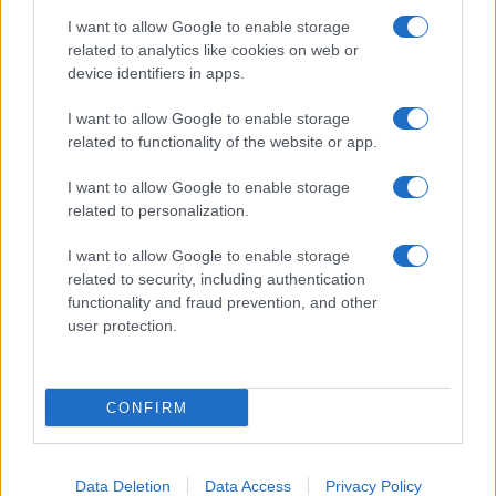
I want to allow Google to enable storage
Leggi l’articolo →
related to analytics like cookies on web or
device identifiers in apps.
I want to allow Google to enable storage
related to functionality of the website or app.
I want to allow Google to enable storage
related to personalization.
I want to allow Google to enable storage
related to security, including authentication
functionality and fraud prevention, and other
user protection.
ULTIME NOTIZIE ROMA
CONFIRM
ROMA E MAFIA Raggi: “Si era
mangiata la città”
Data Deletion
Data Access
Privacy Policy