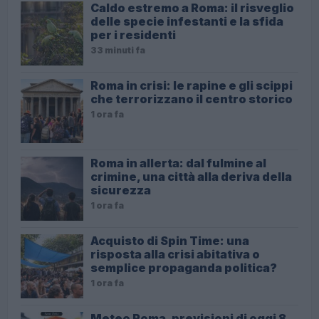
Caldo estremo a Roma: il risveglio
delle specie infestanti e la sfida
per i residenti
33 minuti fa
Roma in crisi: le rapine e gli scippi
che terrorizzano il centro storico
1 ora fa
Roma in allerta: dal fulmine al
crimine, una città alla deriva della
sicurezza
1 ora fa
Acquisto di Spin Time: una
risposta alla crisi abitativa o
semplice propaganda politica?
1 ora fa
Meteo Roma, previsioni di oggi 8