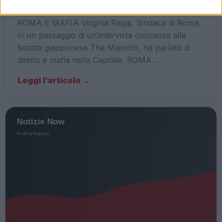
18 Giugno 2019 - 16:12
Giulio Piras
ROMA E MAFIA Virginia Raggi, Sindaca di Roma,
in un passaggio di un’intervista concessa alla
testata giapponese The Mainichi, ha parlato di
debito e mafia nella Capitale. ROMA…
Leggi l’articolo →