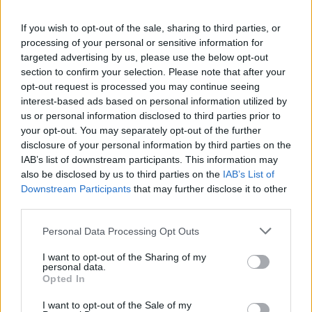
If you wish to opt-out of the sale, sharing to third parties, or
POLITICA
processing of your personal or sensitive information for
SENTENZA MAFIA CAPITALE. PER
targeted advertising by us, please use the below opt-out
LA CASSAZIONE NON E’
section to confirm your selection. Please note that after your
ASSOCIAZIONE MAFIOSA
opt-out request is processed you may continue seeing
interest-based ads based on personal information utilized by
22 Ottobre 2019 - 20:07
Giulio Piras
us or personal information disclosed to third parties prior to
your opt-out. You may separately opt-out of the further
SENTENZA MAFIA CAPITALE – E’ arrivata nel
disclosure of your personal information by third parties on the
tardo pomeriggio di oggi la sentenza della
IAB’s list of downstream participants. This information may
Cassazione per il processo che vedeva imputate
also be disclosed by us to third parties on the
IAB’s List of
32 persone. SENTENZA MAFIA CAPITALE E’
Downstream Participants
that may further disclose it to other
arrivata…
third parties.
Please note that this website/app uses one or more Google
Personal Data Processing Opt Outs
Leggi l’articolo →
services and may gather and store information including but
not limited to your visit or usage behaviour. You may click to
I want to opt-out of the Sharing of my
personal data.
grant or deny consent to Google and its third-party tags to
Opted In
use your data for below specified purposes in below Google
consent section.
I want to opt-out of the Sale of my