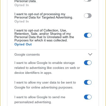
Personal Data.
Opted In
I want to opt-out of processing my
Personal Data for Targeted Advertising.
Opted In
I want to opt-out of Collection, Use,
Retention, Sale, and/or Sharing of my
Personal Data that Is Unrelated with the
Purposes for which it was collected.
Opted Out
PRIMO PIANO
Google consents
Mafia Capitale, sentenza attesa
I want to allow Google to enable storage
per oggi pomeriggio
related to advertising like cookies on web or
device identifiers in apps.
22 Ottobre 2019 - 11:34
Villani
Mafia Capitale, sentenza attesa per oggi
I want to allow my user data to be sent to
pomeriggio: le ultime. Mafia Capitale, sentenza
Google for online advertising purposes.
attesa per oggi pomeriggio. La Cassazione, per
I want to allow Google to send me
bocca della sesta sezione penale, dovrà decidere
personalized advertising.
sulla posizione…