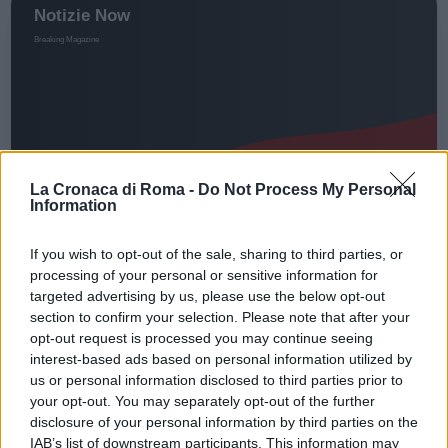
La Cronaca di Roma -
Do Not Process My Personal
Information
If you wish to opt-out of the sale, sharing to third parties, or
CALCIO
processing of your personal or sensitive information for
FIORENTINA ROMA Alta tensione
targeted advertising by us, please use the below opt-out
tra squadra e tifosi a Termini
section to confirm your selection. Please note that after your
opt-out request is processed you may continue seeing
29 Gennaio 2019 - 20:20
Sara Mariani
interest-based ads based on personal information utilized by
us or personal information disclosed to third parties prior to
Alta tensione tra tifosi e squadra alla partenza in
your opt-out. You may separately opt-out of the further
treno per Firenze dalla Stazione Termini per la
disclosure of your personal information by third parties on the
sfida di Coppa Italia Fiorentina Roma. Sono
IAB’s list of downstream participants. This information may