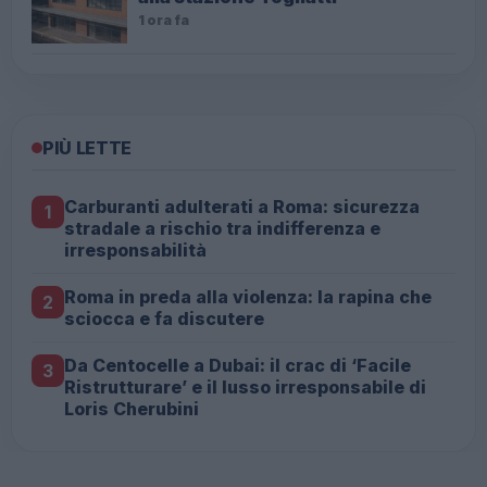
1 ora fa
PIÙ LETTE
Carburanti adulterati a Roma: sicurezza
1
stradale a rischio tra indifferenza e
irresponsabilità
Roma in preda alla violenza: la rapina che
2
sciocca e fa discutere
Da Centocelle a Dubai: il crac di ‘Facile
3
Ristrutturare’ e il lusso irresponsabile di
Loris Cherubini