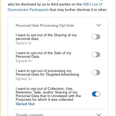
partite parole grosse tra…
also be disclosed by us to third parties on the
IAB’s List of
Downstream Participants
that may further disclose it to other
Leggi l’articolo →
third parties.
Please note that this website/app uses one or more Google
Personal Data Processing Opt Outs
services and may gather and store information including but
not limited to your visit or usage behaviour. You may click to
I want to opt-out of the Sharing of my
personal data.
grant or deny consent to Google and its third-party tags to
Opted In
use your data for below specified purposes in below Google
consent section.
I want to opt-out of the Sale of my
Personal Data.
Opted In
I want to opt-out of processing my
Personal Data for Targeted Advertising.
Opted In
I want to opt-out of Collection, Use,
Retention, Sale, and/or Sharing of my
Personal Data that Is Unrelated with the
Purposes for which it was collected.
CALCIO
Opted Out
ROMA REAL MADRID – Un big a
Google consents