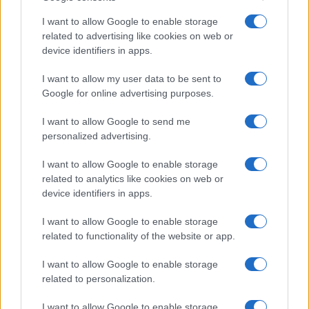
forte rischio
I want to allow Google to enable storage
26 Novembre 2018 - 19:30
Sara Mariani
related to advertising like cookies on web or
Champions Roma Real Madrid: Dzeko viene
device identifiers in apps.
convocato ma è in forte dubbio. Recuperati
I want to allow my user data to be sent to
invece Olsen e Manolas. Roma Real Madrid, le
Google for online advertising purposes.
ultime dal campo – Edin Dzeko è…
I want to allow Google to send me
Leggi l’articolo →
personalized advertising.
I want to allow Google to enable storage
related to analytics like cookies on web or
device identifiers in apps.
I want to allow Google to enable storage
related to functionality of the website or app.
I want to allow Google to enable storage
related to personalization.
I want to allow Google to enable storage