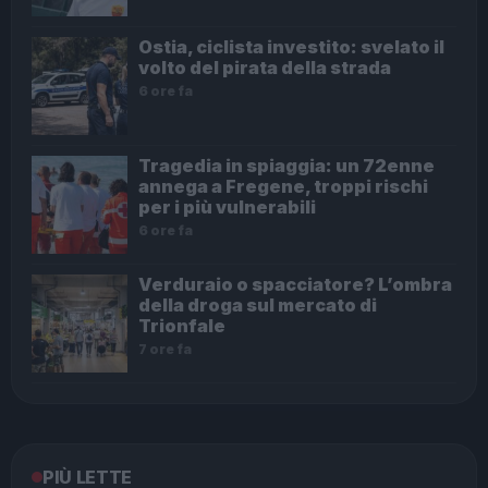
Ostia, ciclista investito: svelato il
volto del pirata della strada
6 ore fa
Tragedia in spiaggia: un 72enne
annega a Fregene, troppi rischi
per i più vulnerabili
6 ore fa
Verduraio o spacciatore? L’ombra
della droga sul mercato di
Trionfale
7 ore fa
PIÙ LETTE