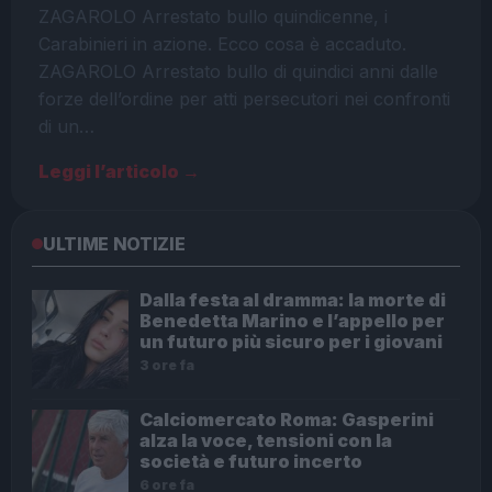
ZAGAROLO Arrestato bullo quindicenne, i
Carabinieri in azione. Ecco cosa è accaduto.
ZAGAROLO Arrestato bullo di quindici anni dalle
forze dell’ordine per atti persecutori nei confronti
di un…
Leggi l’articolo →
ULTIME NOTIZIE
Dalla festa al dramma: la morte di
Benedetta Marino e l’appello per
un futuro più sicuro per i giovani
3 ore fa
Calciomercato Roma: Gasperini
alza la voce, tensioni con la
società e futuro incerto
6 ore fa