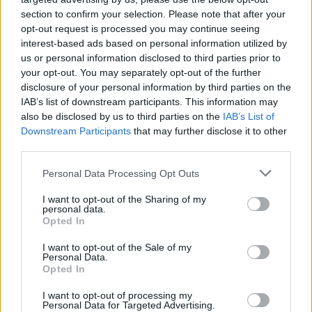
A casa con la fidanzatina e…la
section to confirm your selection. Please note that after your
droga: pregiudicato in manette
opt-out request is processed you may continue seeing
interest-based ads based on personal information utilized by
29 Febbraio 2020 - 11:28
Villani
us or personal information disclosed to third parties prior to
your opt-out. You may separately opt-out of the further
A casa con la fidanzatina e…la droga:
disclosure of your personal information by third parties on the
pregiudicato in manette. A casa con la fidanzatina
IAB’s list of downstream participants. This information may
e…la droga. Protagonista della vicenda un
also be disclosed by us to third parties on the
IAB’s List of
22enne originario di Foggia ma residente a…
Downstream Participants
that may further disclose it to other
third parties.
Leggi l’articolo →
Please note that this website/app uses one or more Google
Personal Data Processing Opt Outs
services and may gather and store information including but
not limited to your visit or usage behaviour. You may click to
I want to opt-out of the Sharing of my
personal data.
grant or deny consent to Google and its third-party tags to
Opted In
use your data for below specified purposes in below Google
consent section.
I want to opt-out of the Sale of my
Personal Data.
Opted In
I want to opt-out of processing my
Personal Data for Targeted Advertising.