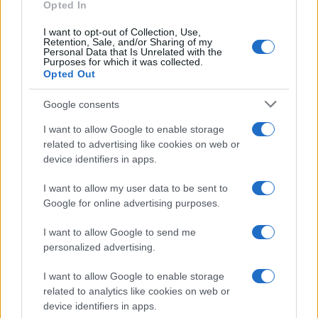
Opted In
I want to opt-out of Collection, Use,
Retention, Sale, and/or Sharing of my
Personal Data that Is Unrelated with the
Purposes for which it was collected.
Opted Out
Google consents
I want to allow Google to enable storage
CRONACA
related to advertising like cookies on web or
ROMA Professore condannato
device identifiers in apps.
per violenza sessuale
I want to allow my user data to be sent to
25 Ottobre 2019 - 09:00
Eleim 28
Google for online advertising purposes.
ROMA Professore condannato per violenza
I want to allow Google to send me
sessuale. La Cassazione ha confermato la
personalized advertising.
condanna a un anno e quattro mesi di reclusione
a un docente di educazione fisica. Il
I want to allow Google to enable storage
related to analytics like cookies on web or
sessantaquattrenne…
device identifiers in apps.