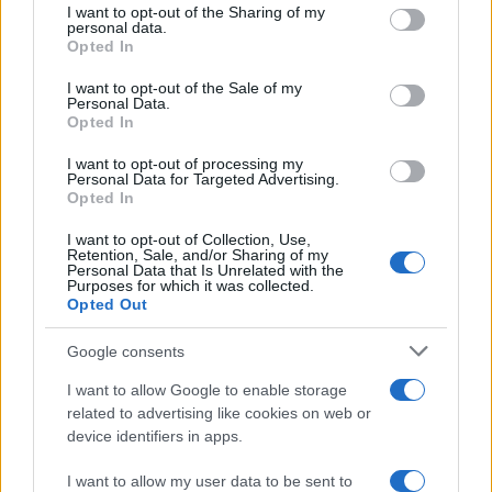
not limited to your visit or usage behaviour. You may click to
I want to opt-out of the Sharing of my
personal data.
grant or deny consent to Google and its third-party tags to
Opted In
use your data for below specified purposes in below Google
consent section.
I want to opt-out of the Sale of my
Personal Data.
Opted In
I want to opt-out of processing my
Personal Data for Targeted Advertising.
Opted In
I want to opt-out of Collection, Use,
Retention, Sale, and/or Sharing of my
Personal Data that Is Unrelated with the
CRONACA
Purposes for which it was collected.
Opted Out
Nidi di Roma, caos e attesa: il
Campidoglio lancia l’allarme
Google consents
sulle graduatorie!
I want to allow Google to enable storage
30 Aprile 2026 - 18:44
Redazione Digitale
related to advertising like cookies on web or
device identifiers in apps.
La città eterna vive un momento di tensione e
attesa. “Siamo in emergenza!” grida una mamma
I want to allow my user data to be sent to