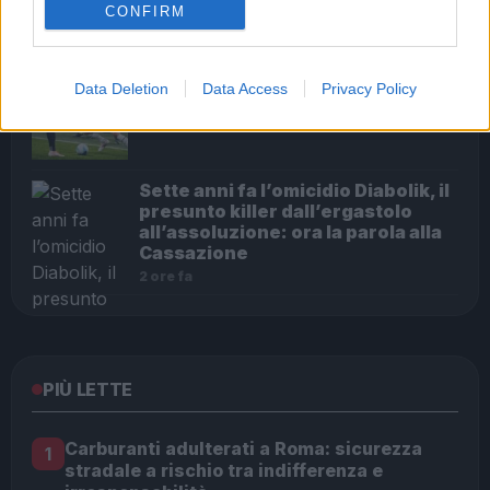
CONFIRM
49 minuti fa
Zaccagni in ripresa: Lazio tra
Data Deletion
Data Access
Privacy Policy
sogni offensivi e rinforzi difensivi
2 ore fa
Sette anni fa l’omicidio Diabolik, il
presunto killer dall’ergastolo
all’assoluzione: ora la parola alla
Cassazione
2 ore fa
PIÙ LETTE
Carburanti adulterati a Roma: sicurezza
1
stradale a rischio tra indifferenza e