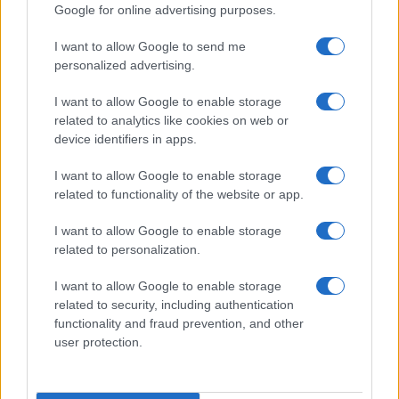
disperata nel cortile del nido all’Aurelio. Con la
Google for online advertising purposes.
scadenza dell’anno educativo 2026/27…
I want to allow Google to send me
Leggi l’articolo →
personalized advertising.
I want to allow Google to enable storage
ULTIME NOTIZIE
related to analytics like cookies on web or
device identifiers in apps.
Sabato a Roma i funerali del marito
I want to allow Google to enable storage
della ministra Roccella in forma
related to functionality of the website or app.
privata
16 minuti fa
I want to allow Google to enable storage
related to personalization.
Spin Time, lo sgombero che fa
tremare Roma: quali conseguenze
I want to allow Google to enable storage
per i residenti?
related to security, including authentication
19 minuti fa
functionality and fraud prevention, and other
user protection.
Violenza e paura: la tragica
aggressione all’uscita del Fiesta a
Roma