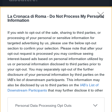
5 Maggio 2026 - 18:52
Redazione Digitale
In un angolo di Roma dove il caos quotidiano si
La Cronaca di Roma -
Do Not Process My Personal
Information
fonde con l’arte del vivere, un’idea innovativa sta
prendendo vita. Gli spazi esterni delle scuole
If you wish to opt-out of the sale, sharing to third parties, or
dell’infanzia e dei…
processing of your personal or sensitive information for
targeted advertising by us, please use the below opt-out
Leggi l’articolo →
section to confirm your selection. Please note that after your
opt-out request is processed you may continue seeing
interest-based ads based on personal information utilized by
us or personal information disclosed to third parties prior to
your opt-out. You may separately opt-out of the further
disclosure of your personal information by third parties on the
IAB’s list of downstream participants. This information may
also be disclosed by us to third parties on the
IAB’s List of
Downstream Participants
that may further disclose it to other
third parties.
Please note that this website/app uses one or more Google
Personal Data Processing Opt Outs
services and may gather and store information including but