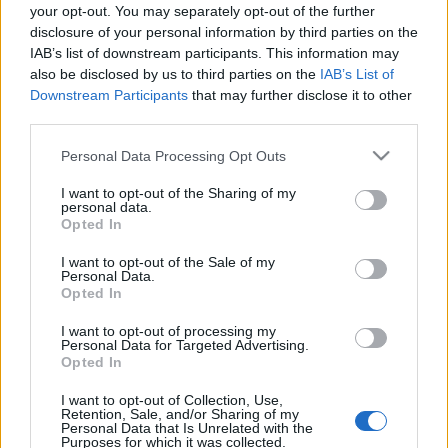
Cassazione
your opt-out. You may separately opt-out of the further
40 minuti fa
disclosure of your personal information by third parties on the
IAB’s list of downstream participants. This information may
Ostia, sequestrati due
also be disclosed by us to third parties on the
IAB’s List of
stabilimenti: Urbinati e Le Palme
Downstream Participants
that may further disclose it to other
2 ore fa
third parties.
Please note that this website/app uses one or more Google
Personal Data Processing Opt Outs
Sabato a Roma i funerali del marito
services and may gather and store information including but
della ministra Roccella in forma
not limited to your visit or usage behaviour. You may click to
I want to opt-out of the Sharing of my
privata
personal data.
grant or deny consent to Google and its third-party tags to
Opted In
3 ore fa
use your data for below specified purposes in below Google
consent section.
I want to opt-out of the Sale of my
Spin Time, lo sgombero che fa
Personal Data.
Opted In
tremare Roma: quali conseguenze
per i residenti?
I want to opt-out of processing my
3 ore fa
Personal Data for Targeted Advertising.
Opted In
Violenza e paura: la tragica
I want to opt-out of Collection, Use,
aggressione all’uscita del Fiesta a
Retention, Sale, and/or Sharing of my
Roma
Personal Data that Is Unrelated with the
Purposes for which it was collected.
3 ore fa