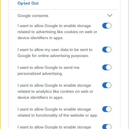
Opted Out
Google consents
I want to allow Google to enable storage
related to advertising like cookies on web or
PIÙ LETTE
device identifiers in apps.
Carburanti adulterati a Roma: sicurezza
1
I want to allow my user data to be sent to
stradale a rischio tra indifferenza e
Google for online advertising purposes.
irresponsabilità
I want to allow Google to send me
Incendio sulla Laurentina: diossina oltre i
2
personalized advertising.
limiti, quale futuro per la salute dei romani?
I want to allow Google to enable storage
Roma in preda alla violenza: la rapina che
related to analytics like cookies on web or
3
sciocca e fa discutere
device identifiers in apps.
I want to allow Google to enable storage
related to functionality of the website or app.
I want to allow Google to enable storage