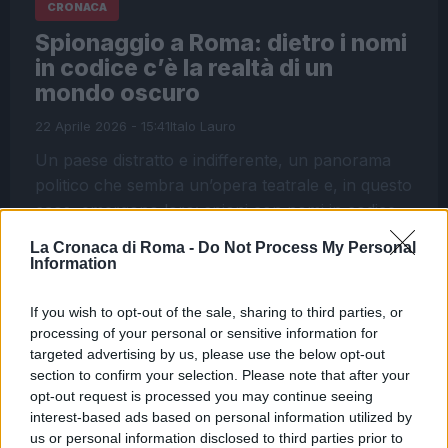
CRONACA
Spionaggio a Roma: dietro i nomi
in codice c’è la realtà di un
mondo oscuro
22 Aprile 2026 - 15:41
Italo Lauro
Un paese distratto e indifferente, un panorama
politico che sembra un’opera teatrale e, in questo
caos, emergono loro: spioni con nomi in codice
come Bombolo, Tricheco e Vaiassa.…
La Cronaca di Roma -
Do Not Process My Personal
Information
Leggi l’articolo →
If you wish to opt-out of the sale, sharing to third parties, or
processing of your personal or sensitive information for
ULTIME NOTIZIE
targeted advertising by us, please use the below opt-out
section to confirm your selection. Please note that after your
Sette anni fa l’omicidio Diabolik, il
opt-out request is processed you may continue seeing
presunto killer dall’ergastolo
interest-based ads based on personal information utilized by
all’assoluzione: ora la parola alla
us or personal information disclosed to third parties prior to