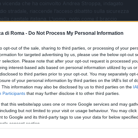
a vicenda che ha coinvolto Andrea Stroppa, indagato
dio stradale, riaccende l’acceso dibattito sulla sicurezza
nella capitale italiana. L’uomo, noto come il braccio
i…
a di Roma -
Do Not Process My Personal Information
articolo →
to opt-out of the sale, sharing to third parties, or processing of your per
formation for targeted advertising by us, please use the below opt-out s
r selection. Please note that after your opt-out request is processed y
A
eing interest-based ads based on personal information utilized by us or
disclosed to third parties prior to your opt-out. You may separately opt-
nia: il tragico destino di un
losure of your personal information by third parties on the IAB’s list of
ne e le ombre della guida in
. This information may also be disclosed by us to third parties on the
IA
Participants
that may further disclose it to other third parties.
 di ebbrezza
 that this website/app uses one or more Google services and may gath
2026 - 14:09
Italo Lauro
including but not limited to your visit or usage behaviour. You may click 
 to Google and its third-party tags to use your data for below specifi
a di festa che si è trasformata in tragedia. A Guidonia,
ogle consent section.
Ambrosio, un ragazzo di soli 23 anni, è stato investito
te all’uscita di un ristorante.…