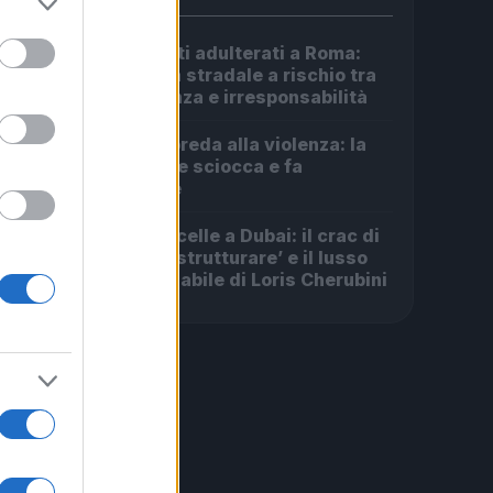
Carburanti adulterati a Roma:
1
sicurezza stradale a rischio tra
indifferenza e irresponsabilità
Roma in preda alla violenza: la
2
rapina che sciocca e fa
discutere
Da Centocelle a Dubai: il crac di
3
‘Facile Ristrutturare’ e il lusso
irresponsabile di Loris Cherubini