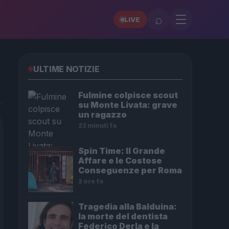
⌕
LIVE
ULTIME NOTIZIE
Fulmine colpisce scout
su Monte Livata: grave
un ragazzo
22 minuti fa
Spin Time: Il Grande
Affare e le Costose
Conseguenze per Roma
2 ore fa
Tragedia alla Balduina:
la morte del dentista
Federico Derla e la