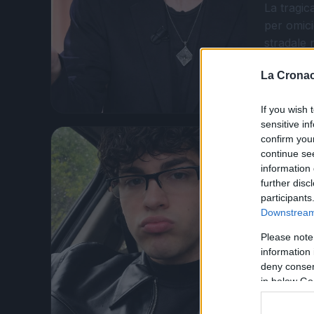
La tragic
per omici
stradale 
destro d
La Cronac
Leggi l’
If you wish 
sensitive in
confirm you
CRONAC
continue se
information 
Guido
further disc
giova
participants
Downstream 
stato
Please note
15 Giugno 
information 
deny consent
Una serat
in below Go
Matteo D’
mortalmen