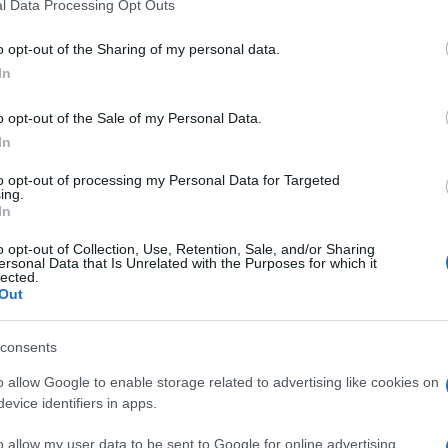
l Data Processing Opt Outs
articolo →
o opt-out of the Sharing of my personal data.
In
o opt-out of the Sale of my Personal Data.
A
In
ente mortale sulla Colombo:
agherà per la vita di Beatrice
to opt-out of processing my Personal Data for Targeted
ing.
cci?
In
o opt-out of Collection, Use, Retention, Sale, and/or Sharing
026 - 12:10
Italo Lauro
ersonal Data that Is Unrelated with the Purposes for which it
lected.
ni sul tragico incidente avvenuto sulla Colombo, a Roma,
Out
rtato alla morte della giovane Beatrice Bellucci, si sono
 I conducenti delle due auto coinvolte,…
consents
articolo →
o allow Google to enable storage related to advertising like cookies on
evice identifiers in apps.
o allow my user data to be sent to Google for online advertising