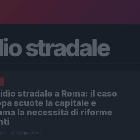
io stradale
A
dio stradale a Roma: il caso
pa scuote la capitale e
ama la necessità di riforme
nti
026 - 13:29
Italo Lauro