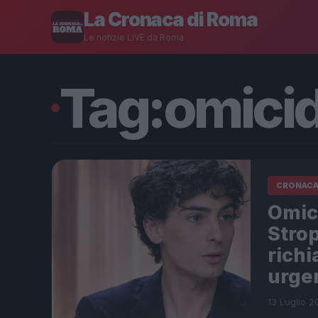
La Cronaca di Roma
Le notizie LIVE da Roma
Tag:
omicid
CRONAC
Omici
Strop
richi
urge
13 Luglio 2