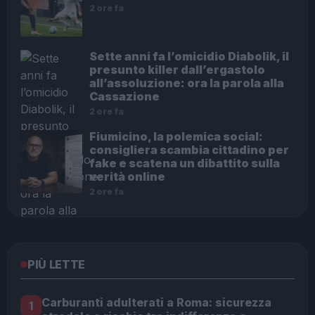
2 ore fa
Sette anni fa l’omicidio Diabolik, il
presunto killer dall’ergastolo
all’assoluzione: ora la parola alla
Cassazione
2 ore fa
Fiumicino, la polemica social:
consigliera scambia cittadino per
fake e scatena un dibattito sulla
verità online
2 ore fa
PIÙ LETTE
Carburanti adulterati a Roma: sicurezza
1