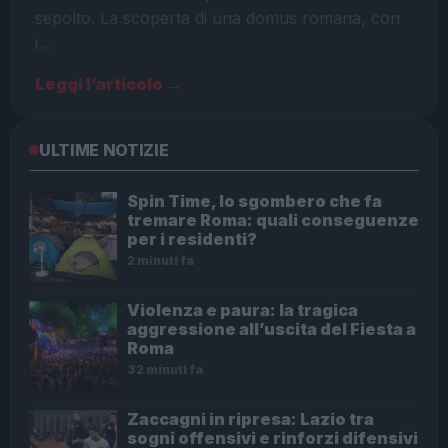
sepolto. La scoperta di una domus romana, con
i…
Leggi l’articolo →
ULTIME NOTIZIE
Spin Time, lo sgombero che fa
tremare Roma: quali conseguenze
per i residenti?
2 minuti fa
Violenza e paura: la tragica
aggressione all’uscita del Fiesta a
Roma
32 minuti fa
Zaccagni in ripresa: Lazio tra
sogni offensivi e rinforzi difensivi