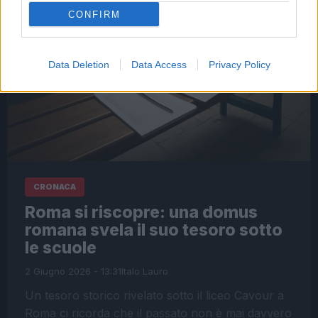
CONFIRM
Data Deletion
Data Access
Privacy Policy
CRONACA
Roma si riscopre: una domus
romana svela il suo tesoro sotto
le scuole
2 Giugno 2026 - 13:31
Italo Lauro
Un tesoro storico rivelato sotto il liceo Cavour a
Roma ci ricorda che il passato non è mai davvero