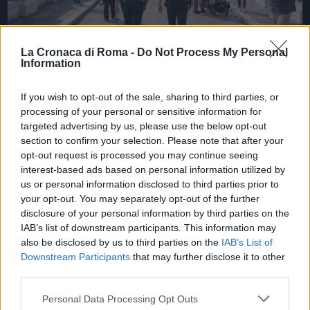
La Cronaca di Roma -
Do Not Process My Personal
Information
If you wish to opt-out of the sale, sharing to third parties, or
CRONACA
processing of your personal or sensitive information for
targeted advertising by us, please use the below opt-out
Sorpresa in centro a Roma:
section to confirm your selection. Please note that after your
sacerdote sorpreso a rubare
opt-out request is processed you may continue seeing
cultura. Ma cosa significa per
interest-based ads based on personal information utilized by
noi?
us or personal information disclosed to third parties prior to
your opt-out. You may separately opt-out of the further
5 Luglio 2026 - 13:25
Italo Lauro
disclosure of your personal information by third parties on the
IAB’s list of downstream participants. This information may
Sei arresti nel centro di Roma e un sacerdote in
also be disclosed by us to third parties on the
IAB’s List of
manette. Può sembrare un copione da film,
Downstream Participants
that may further disclose it to other
invece è pura cronaca nera, anzi, una riflessione
third parties.
inquietante su cosa…
Please note that this website/app uses one or more Google
Personal Data Processing Opt Outs