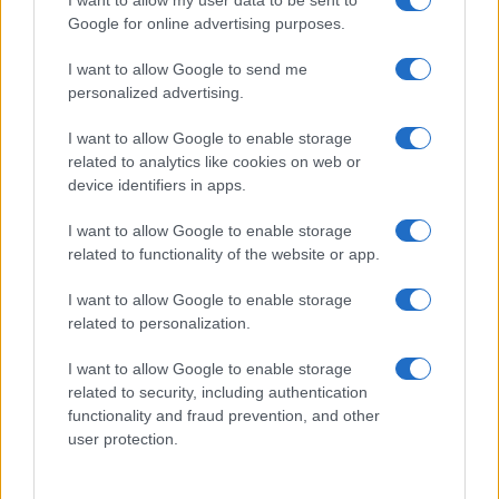
I want to allow my user data to be sent to
culturale?
Google for online advertising purposes.
4 Luglio 2026 - 06:36
Italo Lauro
I want to allow Google to send me
Il sindaco di Canossa si è recato a Roma con
personalized advertising.
l’intento di valorizzare la sua terra, famosa per il
I want to allow Google to enable storage
celebre incontro tra Papa Gregorio VII e
related to analytics like cookies on web or
l’Imperatore Enrico…
device identifiers in apps.
Leggi l’articolo →
I want to allow Google to enable storage
related to functionality of the website or app.
I want to allow Google to enable storage
related to personalization.
I want to allow Google to enable storage
related to security, including authentication
functionality and fraud prevention, and other
user protection.