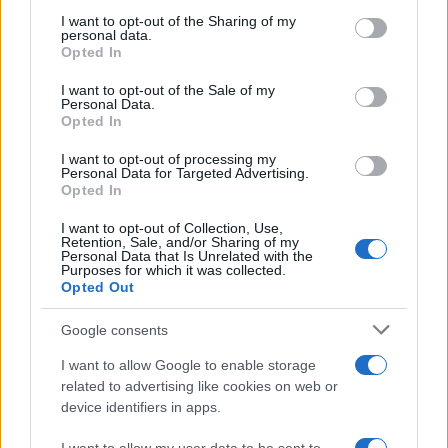
Leggi l’articolo →
services and may gather and store information including but
not limited to your visit or usage behaviour. You may click to
I want to opt-out of the Sharing of my
personal data.
grant or deny consent to Google and its third-party tags to
Opted In
use your data for below specified purposes in below Google
consent section.
I want to opt-out of the Sale of my
Personal Data.
Opted In
I want to opt-out of processing my
Personal Data for Targeted Advertising.
Opted In
I want to opt-out of Collection, Use,
Retention, Sale, and/or Sharing of my
Personal Data that Is Unrelated with the
Purposes for which it was collected.
Opted Out
Google consents
I want to allow Google to enable storage
CULTURA
related to advertising like cookies on web or
Il sindaco di Canossa a Roma:
device identifiers in apps.
una storica occasione di riscatto