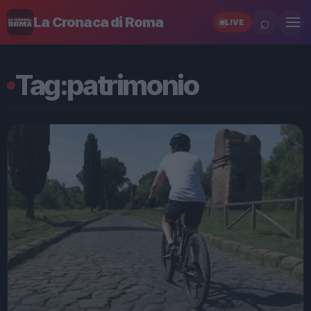
⌕
La Cronaca di Roma
LIVE
Tag:
patrimonio