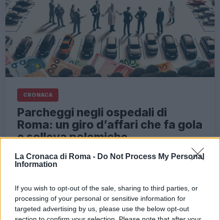
CRONACA
Parcheggi negli ospedali di
Roma: un giro d’affari che fa gola
e solleva polemiche
3 Maggio 2026 - 20:21
Redazione Digitale
La Cronaca di Roma -
Do Not Process My Personal
Information
All’ombra del Colosseo, l’ansia si mescola
all’irritazione. I familiari degli ammalati, i
If you wish to opt-out of the sale, sharing to third parties, or
neogenitori, quelli in attesa di notizie, si trovano di
processing of your personal or sensitive information for
fronte a una realtà inaccettabile: i parcheggi…
targeted advertising by us, please use the below opt-out
section to confirm your selection. Please note that after your