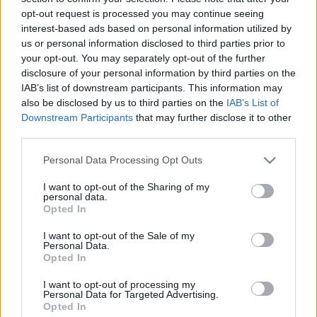
Leggi l’articolo →
opt-out request is processed you may continue seeing
interest-based ads based on personal information utilized by
us or personal information disclosed to third parties prior to
ULTIME NOTIZIE
your opt-out. You may separately opt-out of the further
disclosure of your personal information by third parties on the
IAB’s list of downstream participants. This information may
Spin Time: Un’opportunità o un
also be disclosed by us to third parties on the
IAB’s List of
rischio per le collaborazioni
Downstream Participants
that may further disclose it to other
internazionali?
third parties.
48 minuti fa
Please note that this website/app uses one or more Google
Personal Data Processing Opt Outs
Meteo Roma, previsioni di oggi 9
services and may gather and store information including but
Agosto 2026: poco nuvoloso
not limited to your visit or usage behaviour. You may click to
I want to opt-out of the Sharing of my
personal data.
49 minuti fa
grant or deny consent to Google and its third-party tags to
Opted In
use your data for below specified purposes in below Google
consent section.
I want to opt-out of the Sale of my
Personal Data.
Scout colpito da fulmine:
Opted In
sicurezza al primo posto o solo
parole vuote?
I want to opt-out of processing my
1 ora fa
Personal Data for Targeted Advertising.
Opted In