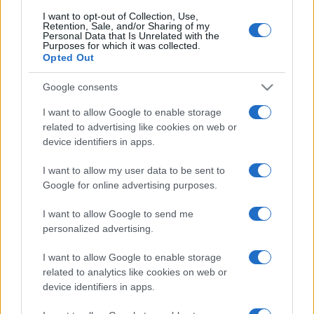
Dalla festa al dramma: la morte di
I want to opt-out of Collection, Use,
Benedetta Marino e l’appello per
Retention, Sale, and/or Sharing of my
un futuro più sicuro per i giovani
Personal Data that Is Unrelated with the
Purposes for which it was collected.
14 ore fa
Opted Out
Calciomercato Roma: Gasperini
Google consents
alza la voce, tensioni con la
società e futuro incerto
I want to allow Google to enable storage
17 ore fa
related to advertising like cookies on web or
device identifiers in apps.
I want to allow my user data to be sent to
Google for online advertising purposes.
PIÙ LETTE
I want to allow Google to send me
personalized advertising.
Carburanti adulterati a Roma: sicurezza
1
I want to allow Google to enable storage
stradale a rischio tra indifferenza e
related to analytics like cookies on web or
irresponsabilità
device identifiers in apps.
Tragedia alla Balduina: la morte del
2