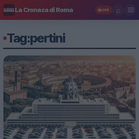
⌕
La Cronaca di Roma
LIVE
Tag:
pertini