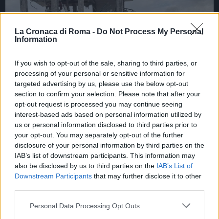
La Cronaca di Roma -
Do Not Process My Personal
Information
If you wish to opt-out of the sale, sharing to third parties, or
processing of your personal or sensitive information for
targeted advertising by us, please use the below opt-out
section to confirm your selection. Please note that after your
opt-out request is processed you may continue seeing
CRONACA
interest-based ads based on personal information utilized by
Un’esplosione che scuote Piana
us or personal information disclosed to third parties prior to
your opt-out. You may separately opt-out of the further
del Sole: vulnerabilità e speranza
disclosure of your personal information by third parties on the
in un quartiere dimenticato
IAB’s list of downstream participants. This information may
also be disclosed by us to third parties on the
IAB’s List of
23 Marzo 2026 - 11:44
Italo Lauro
Downstream Participants
that may further disclose it to other
Ore 12,50 a Piana del Sole: un boato rompe il
third parties.
silenzio di un tranquillo quartiere e manda in
Please note that this website/app uses one or more Google
Personal Data Processing Opt Outs
frantumi due palazzine. La devastazione che ne è
services and may gather and store information including but