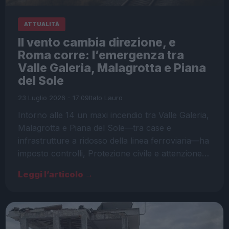
ATTUALITÀ
Il vento cambia direzione, e
Roma corre: l’emergenza tra
Valle Galeria, Malagrotta e Piana
del Sole
23 Luglio 2026 - 17:09
Italo Lauro
Intorno alle 14 un maxi incendio tra Valle Galeria,
Malagrotta e Piana del Sole—tra case e
infrastrutture a ridosso della linea ferroviaria—ha
imposto controlli, Protezione civile e attenzione…
Leggi l’articolo →