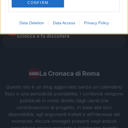
irresponsabilità
CONFIRM
Incendio sulla Laurentina: diossina oltre i
2
limiti, quale futuro per la salute dei romani?
Data Deletion
Data Access
Privacy Policy
Roma in preda alla violenza: la rapina che
3
sciocca e fa discutere
La Cronaca di Roma
Questo sito è un blog aggiornato senza un calendario
fisso o una periodicità prestabilita. I contenuti vengono
pubblicati in modo diretto dagli utenti che
contribuiscono al progetto, in base alla loro
disponibilità, agli argomenti trattati e all’interesse del
momento. Alcune immagini presenti negli articoli