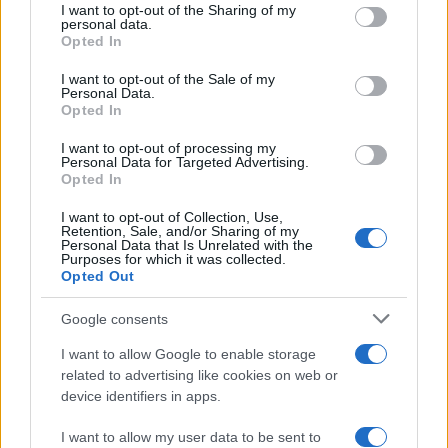
seguita ha…
not limited to your visit or usage behaviour. You may click to
I want to opt-out of the Sharing of my
personal data.
grant or deny consent to Google and its third-party tags to
Opted In
Leggi l’articolo →
use your data for below specified purposes in below Google
consent section.
I want to opt-out of the Sale of my
Personal Data.
ULTIME NOTIZIE
Opted In
I want to opt-out of processing my
La spesa a rate a Roma: una
Personal Data for Targeted Advertising.
soluzione o un rischio per le
Opted In
famiglie?
I want to opt-out of Collection, Use,
7 ore fa
Retention, Sale, and/or Sharing of my
Personal Data that Is Unrelated with the
Purposes for which it was collected.
Proteste al Tor Tre Teste:
Opted Out
Carabella contestato dalle donne,
si accende il dibattito sulla
Google consents
rappresentanza
7 ore fa
I want to allow Google to enable storage
related to advertising like cookies on web or
Tor di Valle brucia ancora: gli
device identifiers in apps.
incendi dolosi seminano paura tra
i residenti
I want to allow my user data to be sent to
8 ore fa