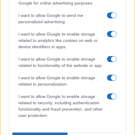
Google for online advertising purposes.
Roma, incendio in appartamento:
I want to allow Google to send me
morta una donna di 70 anni
personalized advertising.
9 ore fa
I want to allow Google to enable storage
related to analytics like cookies on web or
Riemerge il passato: scoperta di
device identifiers in apps.
un palazzo imperiale a Villa
Celimontana riaccende il dibattito
I want to allow Google to enable storage
sulla tutela del patrimonio
related to functionality of the website or app.
culturale
9 ore fa
I want to allow Google to enable storage
related to personalization.
I want to allow Google to enable storage
related to security, including authentication
PIÙ LETTE
functionality and fraud prevention, and other
user protection.
Carburanti adulterati a Roma: sicurezza
1
stradale a rischio tra indifferenza e