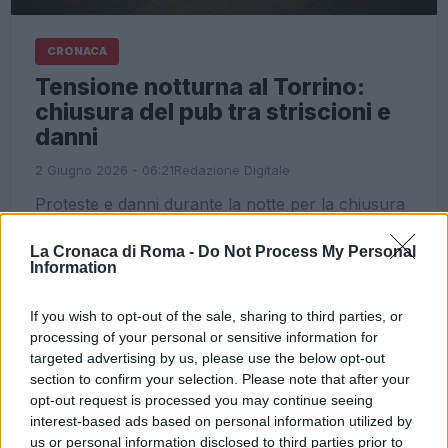
CRONACA
Tensione notturna al Torrino:
chiusura del pub tra striscioni e
danni
2 Giugno 2026 - 06:21
Redazione Digitale
Proteste e danni durante la notte per la chiusura
di un locale al Torrino di Roma.
La Cronaca di Roma -
Do Not Process My Personal
Information
Leggi l’articolo →
If you wish to opt-out of the sale, sharing to third parties, or
ULTIME NOTIZIE
processing of your personal or sensitive information for
targeted advertising by us, please use the below opt-out
section to confirm your selection. Please note that after your
Roma sulla Nomentana: la
opt-out request is processed you may continue seeing
violenza è diventata la norma?
interest-based ads based on personal information utilized by
5 minuti fa
us or personal information disclosed to third parties prior to