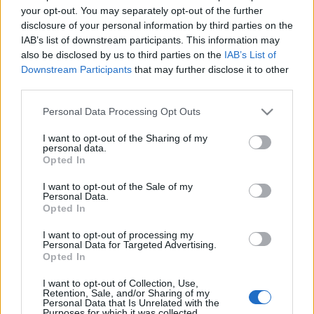
your opt-out. You may separately opt-out of the further
disclosure of your personal information by third parties on the
Roma, il crollo contro il Brighton:
IAB’s list of downstream participants. This information may
serve una reazione immediata
also be disclosed by us to third parties on the
IAB’s List of
12 minuti fa
Downstream Participants
that may further disclose it to other
third parties.
Please note that this website/app uses one or more Google
Roma in allerta: come difendersi
Personal Data Processing Opt Outs
dalle malattie di stagione
services and may gather and store information including but
not limited to your visit or usage behaviour. You may click to
I want to opt-out of the Sharing of my
1 ora fa
personal data.
grant or deny consent to Google and its third-party tags to
Opted In
use your data for below specified purposes in below Google
consent section.
La crisi dei pediatri a Roma: una
I want to opt-out of the Sale of my
Personal Data.
sfida per la salute dei più piccoli
Opted In
1 ora fa
I want to opt-out of processing my
Personal Data for Targeted Advertising.
Opted In
Flaminio in pericolo: il futuro dello
sport romano appeso a un filo
I want to opt-out of Collection, Use,
1 ora fa
Retention, Sale, and/or Sharing of my
Personal Data that Is Unrelated with the
Purposes for which it was collected.