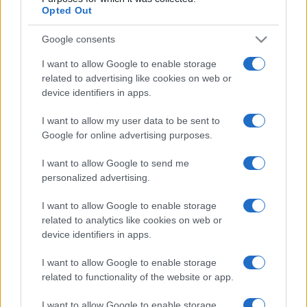
Opted Out
Google consents
I want to allow Google to enable storage
PIÙ LETTE
related to advertising like cookies on web or
device identifiers in apps.
Carburanti adulterati a Roma: sicurezza
1
I want to allow my user data to be sent to
stradale a rischio tra indifferenza e
irresponsabilità
Google for online advertising purposes.
I want to allow Google to send me
Tragedia alla Balduina: la morte del
2
personalized advertising.
dentista Federico Derla e la questione della
sicurezza stradale
I want to allow Google to enable storage
related to analytics like cookies on web or
Omicidio a Roma: un ragazzo sfregiato con
3
device identifiers in apps.
l’acido muore, la comunità in apprensione
I want to allow Google to enable storage
related to functionality of the website or app.
I want to allow Google to enable storage