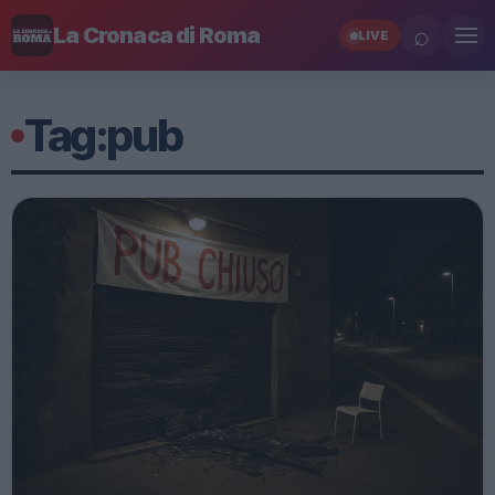
⌕
La Cronaca di Roma
LIVE
Tag:
pub