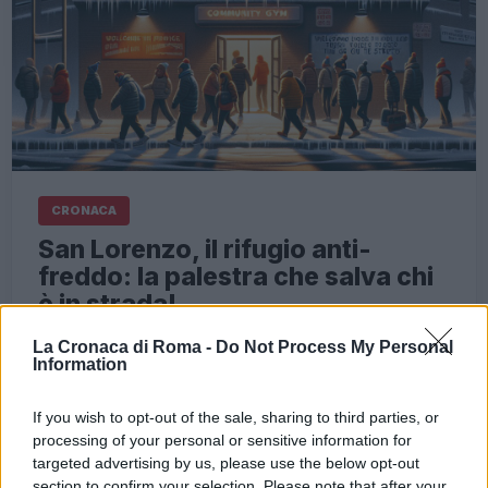
CRONACA
San Lorenzo, il rifugio anti-
freddo: la palestra che salva chi
è in strada!
4 Maggio 2026 - 17:33
Redazione Digitale
La Cronaca di Roma -
Do Not Process My Personal
Information
Al centro di Roma, in un caldo pomeriggio di
ottobre, un gruppo di volontari ha trasformato
If you wish to opt-out of the sale, sharing to third parties, or
una palestra abbandonata di San Lorenzo in un
processing of your personal or sensitive information for
rifugio per chi vive…
targeted advertising by us, please use the below opt-out
section to confirm your selection. Please note that after your