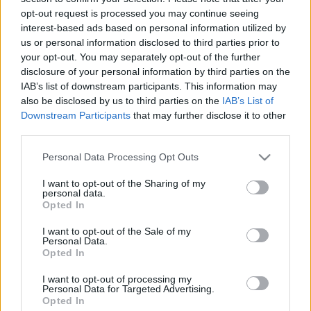
Leggi l’articolo →
opt-out request is processed you may continue seeing
interest-based ads based on personal information utilized by
us or personal information disclosed to third parties prior to
ULTIME NOTIZIE
your opt-out. You may separately opt-out of the further
disclosure of your personal information by third parties on the
IAB’s list of downstream participants. This information may
Roma sotto assedio: turisti nel
also be disclosed by us to third parties on the
IAB’s List of
mirino di bande criminali, arresti e
Downstream Participants
that may further disclose it to other
paura
third parties.
18 minuti fa
Please note that this website/app uses one or more Google
Personal Data Processing Opt Outs
Maxi rissa a Nettuno: il riflesso di
services and may gather and store information including but
una società in crisi
not limited to your visit or usage behaviour. You may click to
I want to opt-out of the Sharing of my
personal data.
33 minuti fa
grant or deny consent to Google and its third-party tags to
Opted In
use your data for below specified purposes in below Google
consent section.
I want to opt-out of the Sale of my
Personal Data.
Risse a Trastevere: violenza
Opted In
giovanile e le sfide
dell’integrazione
I want to opt-out of processing my
48 minuti fa
Personal Data for Targeted Advertising.
Opted In