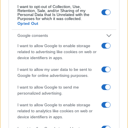
Roma sulla Nomentana: la
I want to opt-out of Collection, Use,
violenza è diventata la norma?
Retention, Sale, and/or Sharing of my
Personal Data that Is Unrelated with the
56 minuti fa
Purposes for which it was collected.
Opted Out
Roma, il crollo contro il Brighton:
Google consents
serve una reazione immediata
I want to allow Google to enable storage
1 ora fa
related to advertising like cookies on web or
device identifiers in apps.
I want to allow my user data to be sent to
Google for online advertising purposes.
PIÙ LETTE
I want to allow Google to send me
personalized advertising.
Carburanti adulterati a Roma: sicurezza
1
I want to allow Google to enable storage
stradale a rischio tra indifferenza e
related to analytics like cookies on web or
irresponsabilità
device identifiers in apps.
Tragedia alla Balduina: la morte del
2