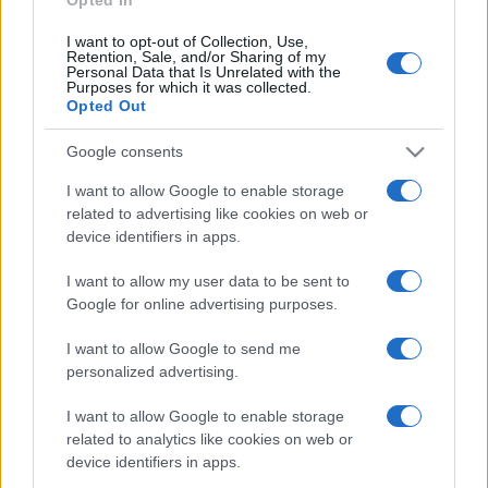
Cittadini in perdita dopo la
I want to opt-out of Collection, Use,
“Scommessa Collettiva”:
Retention, Sale, and/or Sharing of my
responsabilità, tutele e richieste
Personal Data that Is Unrelated with the
Purposes for which it was collected.
di giustizia
Opted Out
2 ore fa
Google consents
Salute e Sport: L’Accordo che Può
Cambiare il Futuro degli Atleti
I want to allow Google to enable storage
Romani
related to advertising like cookies on web or
2 ore fa
device identifiers in apps.
I want to allow my user data to be sent to
Google for online advertising purposes.
PIÙ LETTE
I want to allow Google to send me
personalized advertising.
Carburanti adulterati a Roma: sicurezza
1
I want to allow Google to enable storage
stradale a rischio tra indifferenza e
related to analytics like cookies on web or
irresponsabilità
device identifiers in apps.