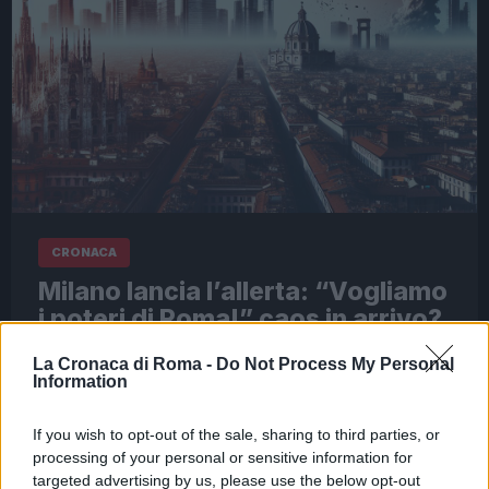
CRONACA
Milano lancia l’allerta: “Vogliamo
i poteri di Roma!” caos in arrivo?
6 Maggio 2026 - 12:26
Redazione Digitale
La Cronaca di Roma -
Do Not Process My Personal
Information
Roma, la Capitale, si trova oggi al centro di una
bufera politica. La riforma dei poteri locali, che
If you wish to opt-out of the sale, sharing to third parties, or
dovrebbe arricchire il ruolo della città, ha acceso
processing of your personal or sensitive information for
il dibattito…
targeted advertising by us, please use the below opt-out