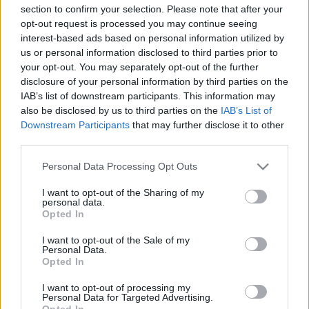
section to confirm your selection. Please note that after your
Leggi l’articolo →
opt-out request is processed you may continue seeing
interest-based ads based on personal information utilized by
us or personal information disclosed to third parties prior to
ULTIME NOTIZIE
your opt-out. You may separately opt-out of the further
disclosure of your personal information by third parties on the
IAB’s list of downstream participants. This information may
Pizza Romana: Ritorno alle Origini
also be disclosed by us to third parties on the
IAB’s List of
con un Tocco Moderno
Downstream Participants
that may further disclose it to other
15 minuti fa
third parties.
Please note that this website/app uses one or more Google
Personal Data Processing Opt Outs
Follia in un bar di Viterbo: la
services and may gather and store information including but
violenza che affligge Roma e
not limited to your visit or usage behaviour. You may click to
I want to opt-out of the Sharing of my
provincia
personal data.
grant or deny consent to Google and its third-party tags to
Opted In
30 minuti fa
use your data for below specified purposes in below Google
consent section.
I want to opt-out of the Sale of my
Furti a Roma: chi ruba un cero
Personal Data.
Opted In
processionale? Una vergogna che
affonda le radici nella crisi della
I want to opt-out of processing my
sicurezza
Personal Data for Targeted Advertising.
1 ora fa
Opted In