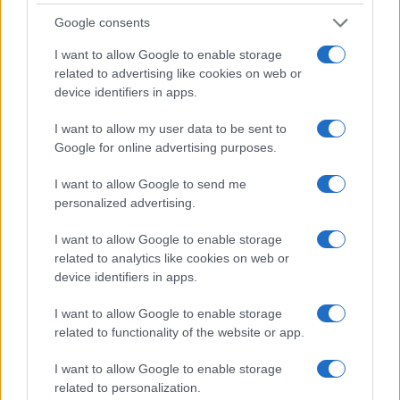
Google consents
I want to allow Google to enable storage
related to advertising like cookies on web or
device identifiers in apps.
I want to allow my user data to be sent to
Google for online advertising purposes.
I want to allow Google to send me
personalized advertising.
I want to allow Google to enable storage
PRIMO PIANO
related to analytics like cookies on web or
device identifiers in apps.
La Raggi proroga l’ordinanza anti
alcol a San Lorenzo
I want to allow Google to enable storage
related to functionality of the website or app.
3 Novembre 2018 - 13:29
Marco Corsini
I want to allow Google to enable storage
Dopo il caso Desireè, la Raggi proroga
related to personalization.
l’ordinanza anti alcol a San Lorenzo e nelle zone