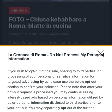
CRONACA
FOTO – Chiuso kebabbaro a
Roma: blatte in cucina
8 Novembre 2018 - 16:49
Federico Parisi
Chiuso kebabbaro a Roma, sono stati trovati
insetti nella cucina. Chiuso kebabbaro a Roma
dopo i controlli della Polizia locale nel quartiere di
La Cronaca di Roma -
Do Not Process My Personal
Information
San Lorenzo. I controlli sono…
If you wish to opt-out of the sale, sharing to third parties, or
Leggi l’articolo →
processing of your personal or sensitive information for
targeted advertising by us, please use the below opt-out
section to confirm your selection. Please note that after your
opt-out request is processed you may continue seeing
interest-based ads based on personal information utilized by
us or personal information disclosed to third parties prior to
your opt-out. You may separately opt-out of the further