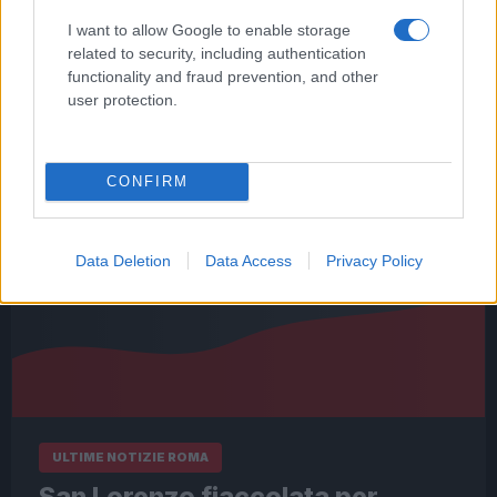
limitrofe, per frenare i rischi della movida romana
I want to allow Google to enable storage
La Sindaca Virginia Raggi…
related to security, including authentication
functionality and fraud prevention, and other
Leggi l’articolo →
user protection.
CONFIRM
Data Deletion
Data Access
Privacy Policy
ULTIME NOTIZIE ROMA