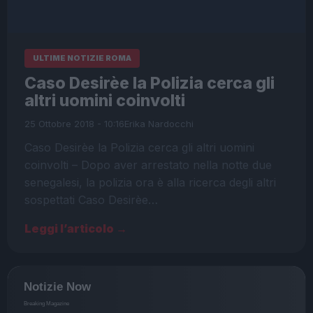
ULTIME NOTIZIE ROMA
Caso Desirèe la Polizia cerca gli
altri uomini coinvolti
25 Ottobre 2018 - 10:16
Erika Nardocchi
Caso Desirèe la Polizia cerca gli altri uomini
coinvolti – Dopo aver arrestato nella notte due
senegalesi, la polizia ora è alla ricerca degli altri
sospettati Caso Desirèe…
Leggi l’articolo →