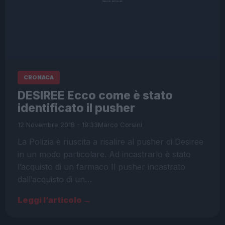
CRONACA
DESIREE Ecco come è stato
identificato il pusher
12 Novembre 2018 - 19:33
Marco Corsini
La Polizia è riuscita a risalire al pusher di Desiree
in un modo particolare. Ad incastrarlo è stato
l’acquisto di un farmaco Il pusher incastrato
dall’acquisto di un…
Leggi l’articolo →