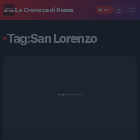
⌕
La Cronaca di Roma
LIVE
Tag:
San Lorenzo