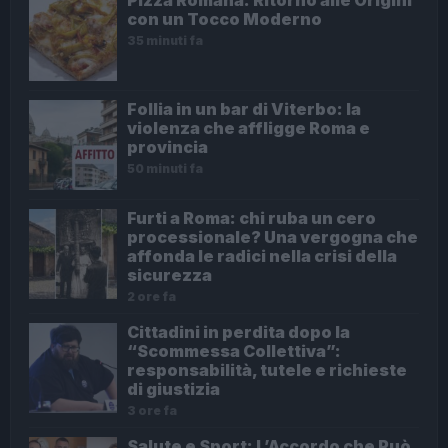
con un Tocco Moderno
35 minuti fa
Follia in un bar di Viterbo: la
violenza che affligge Roma e
provincia
50 minuti fa
Furti a Roma: chi ruba un cero
processionale? Una vergogna che
affonda le radici nella crisi della
sicurezza
2 ore fa
Cittadini in perdita dopo la
“Scommessa Collettiva”:
responsabilità, tutele e richieste
di giustizia
3 ore fa
Salute e Sport: L’Accordo che Può