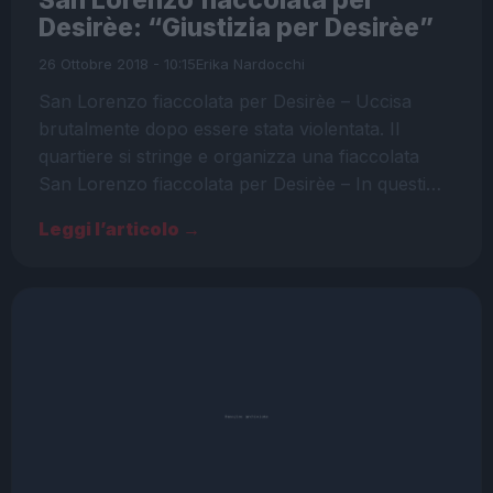
San Lorenzo fiaccolata per
Desirèe: “Giustizia per Desirèe”
26 Ottobre 2018 - 10:15
Erika Nardocchi
San Lorenzo fiaccolata per Desirèe – Uccisa
brutalmente dopo essere stata violentata. Il
quartiere si stringe e organizza una fiaccolata
San Lorenzo fiaccolata per Desirèe – In questi…
Leggi l’articolo →