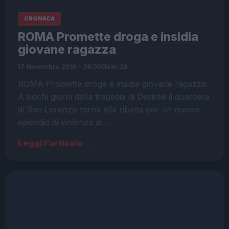
CRONACA
ROMA Promette droga e insidia
giovane ragazza
17 Novembre 2018 - 08:00
Eleim 28
ROMA Promette droga e insidia giovane ragazza.
A pochi giorni dalla tragedia di Desirée il quartiere
di San Lorenzo torna alla ribalta per un nuovo
episodio di violenza ai…
Leggi l’articolo →