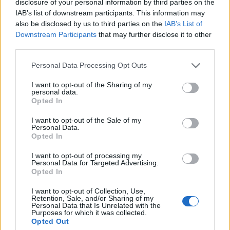
disclosure of your personal information by third parties on the
IAB’s list of downstream participants. This information may
also be disclosed by us to third parties on the
IAB’s List of
Downstream Participants
that may further disclose it to other
third parties.
Please note that this website/app uses one or more Google
Personal Data Processing Opt Outs
services and may gather and store information including but
IL FATTO DEL GIORNO
not limited to your visit or usage behaviour. You may click to
I want to opt-out of the Sharing of my
personal data.
grant or deny consent to Google and its third-party tags to
DESIREE Gli arrestati fanno
Opted In
use your data for below specified purposes in below Google
ricorso contro la condanna
consent section.
I want to opt-out of the Sale of my
Personal Data.
5 Novembre 2018 - 19:57
Marco Corsini
Opted In
Non c’è pace per la piccola Desiree. A Roma gli
I want to opt-out of processing my
arrestati fanno ricordo contro la condanna,
Personal Data for Targeted Advertising.
Opted In
chiedendo il riesame Giustizia per Desiree, è
quella che tutti vogliono ad…
I want to opt-out of Collection, Use,
Retention, Sale, and/or Sharing of my
Personal Data that Is Unrelated with the
Leggi l’articolo →
Purposes for which it was collected.
Opted Out