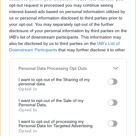
Leggi l’articolo →
opt-out request is processed you may continue seeing
interest-based ads based on personal information utilized by
us or personal information disclosed to third parties prior to
ULTIME NOTIZIE
your opt-out. You may separately opt-out of the further
disclosure of your personal information by third parties on the
IAB’s list of downstream participants. This information may
Fulmine colpisce scout su Monte
also be disclosed by us to third parties on the
IAB’s List of
Livata: grave un ragazzo
Downstream Participants
that may further disclose it to other
3 ore fa
third parties.
Please note that this website/app uses one or more Google
Personal Data Processing Opt Outs
Spin Time: Il Grande Affare e le
services and may gather and store information including but
Costose Conseguenze per Roma
not limited to your visit or usage behaviour. You may click to
I want to opt-out of the Sharing of my
personal data.
5 ore fa
grant or deny consent to Google and its third-party tags to
Opted In
use your data for below specified purposes in below Google
consent section.
I want to opt-out of the Sale of my
Personal Data.
Tragedia alla Balduina: la morte
Opted In
del dentista Federico Derla e la
questione della sicurezza
I want to opt-out of processing my
stradale
Personal Data for Targeted Advertising.
6 ore fa
Opted In