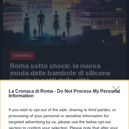
CRONACA
Roma sotto shock: la nuova
moda delle bambole di silicone
invade le notti della città
25 Aprile 2026 - 19:21
Redazione Digitale
La Cronaca di Roma -
Do Not Process My Personal
Information
A Roma, il confine tra realtà e fantasia sembra
assottigliarsi sempre di più. In un angolo affollato
If you wish to opt-out of the sale, sharing to third parties, or
di Trastevere, un’insolita mostra di bambole di
processing of your personal or sensitive information for
silicone sta catturando l’attenzione,…
targeted advertising by us, please use the below opt-out
section to confirm your selection. Please note that after your