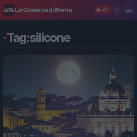
⌕
La Cronaca di Roma
LIVE
Tag:
silicone