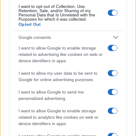
Orlandi-Gregori, in Commissione
I want to opt-out of Collection, Use,
una conoscente di Mirella: il
Retention, Sale, and/or Sharing of my
Personal Data that Is Unrelated with the
mistero del numero telefonico e
Purposes for which it was collected.
spunta un ‘Alessandro’
Opted Out
7 ore fa
Google consents
Crollo di intonaco al Mercato del
Tufello: un campanello d’allarme
I want to allow Google to enable storage
per la sicurezza degli anziani a
related to advertising like cookies on web or
Roma?
device identifiers in apps.
8 ore fa
I want to allow my user data to be sent to
Google for online advertising purposes.
I want to allow Google to send me
PIÙ LETTE
personalized advertising.
Carburanti adulterati a Roma: sicurezza
I want to allow Google to enable storage
1
stradale a rischio tra indifferenza e
related to analytics like cookies on web or
irresponsabilità
device identifiers in apps.