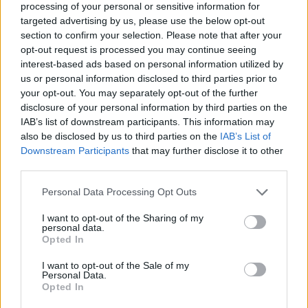
processing of your personal or sensitive information for
targeted advertising by us, please use the below opt-out
section to confirm your selection. Please note that after your
opt-out request is processed you may continue seeing
interest-based ads based on personal information utilized by
us or personal information disclosed to third parties prior to
your opt-out. You may separately opt-out of the further
disclosure of your personal information by third parties on the
IAB’s list of downstream participants. This information may
also be disclosed by us to third parties on the
IAB’s List of
Downstream Participants
that may further disclose it to other
third parties.
Please note that this website/app uses one or more Google
Personal Data Processing Opt Outs
ATTUALITÀ
services and may gather and store information including but
Quando l’ombra diventa
not limited to your visit or usage behaviour. You may click to
I want to opt-out of the Sharing of my
personal data.
infrastruttura: verde, microclimi
grant or deny consent to Google and its third-party tags to
Opted In
use your data for below specified purposes in below Google
e acqua per attraversare l’estate
consent section.
a Roma
I want to opt-out of the Sale of my
Personal Data.
Opted In
17 Luglio 2026 - 22:06
Italo Lauro