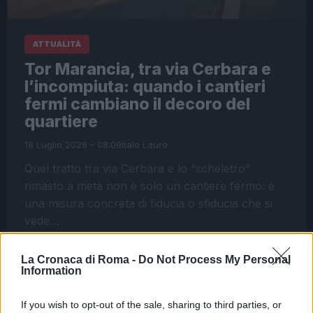
ATTUALITÀ
Tor Marancia, tra via Cerbara e
l’incompiuta: quando i cantieri
fermi cambiano il decoro del
quartiere
18 Luglio 2026 - 08:09
Italo Lauro
Quel tratto tra via Cerbara e lo “scheletro”
rimasto a metà non è solo un cantiere fermo: è
una misura concreta di fiducia o sfiducia che si
vede…
Leggi l’articolo →
La Cronaca di Roma -
Do Not Process My Personal
Information
If you wish to opt-out of the sale, sharing to third parties, or