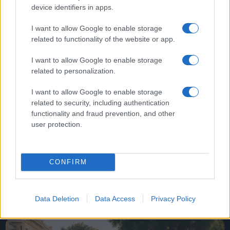
device identifiers in apps.
ATTUALITÀ
I want to allow Google to enable storage
related to functionality of the website or app.
Campo de’ Fiori che diventa
Buenos Aires: quando una
I want to allow Google to enable storage
comunità riscrive il volto di Roma
related to personalization.
(senza perdere la civiltà dello
spazio comune)
I want to allow Google to enable storage
related to security, including authentication
16 Luglio 2026 - 19:12
Italo Lauro
functionality and fraud prevention, and other
user protection.
In centro, dietro l’angolo che porta a Campo de’
Fiori, le bandiere dell’Albiceleste e i ritmi della
comunità argentina cambiano il colore quotidiano
CONFIRM
della piazza. È un episodio…
Leggi l’articolo →
Data Deletion
Data Access
Privacy Policy