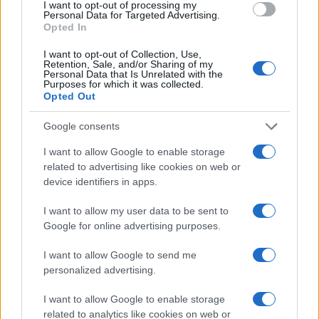
I want to opt-out of processing my
Tra giugno e agosto non basta leggere il
Personal Data for Targeted Advertising.
termometro: contano le temperature delle
Opted In
superfici, la disponibilità di verde, la presenza di
I want to opt-out of Collection, Use,
ombra e la possibilità di trovare luoghi…
Retention, Sale, and/or Sharing of my
Personal Data that Is Unrelated with the
Purposes for which it was collected.
Leggi l’articolo →
Opted Out
Google consents
I want to allow Google to enable storage
related to advertising like cookies on web or
device identifiers in apps.
I want to allow my user data to be sent to
Google for online advertising purposes.
I want to allow Google to send me
personalized advertising.
I want to allow Google to enable storage
related to analytics like cookies on web or