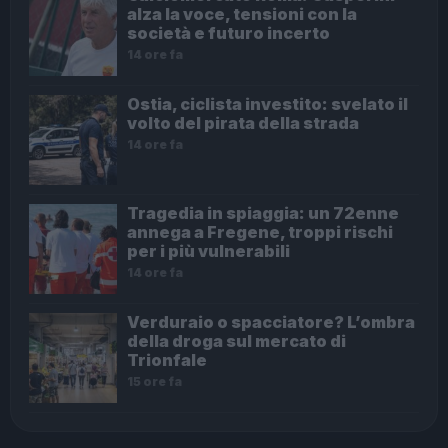
alza la voce, tensioni con la
società e futuro incerto
14 ore fa
Ostia, ciclista investito: svelato il
volto del pirata della strada
14 ore fa
Tragedia in spiaggia: un 72enne
annega a Fregene, troppi rischi
per i più vulnerabili
14 ore fa
Verduraio o spacciatore? L’ombra
della droga sul mercato di
Trionfale
15 ore fa