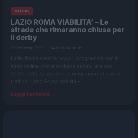
CALCIO
LAZIO ROMA VIABILITA’ – Le
strade che rimaranno chiuse per
il derby
28 Febbraio 2019 - 19:46
Sara Mariani
Lazio Roma viabilità: ecco il programma per la
stracittadina che si svolgerà sabato alle ore
20.30. Tutte le strade che rimarranno chiuse al
traffico. Lazio Roma viabilità –…
Leggi l’articolo →