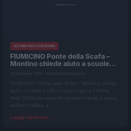
ULTIME NOTIZIE ROMA
FIUMICINO Ponte della Scafa –
Montino chiede aiuto a scuole…
26 Febbraio 2019 - 09:54
Erika Nardocchi
FIUMICINO Ponte della Scafa – Montino chiede
aiuto a scuole e uffici In questi giorni il Ponte
della Scafa sta subendo tantissimi disagi a causa
dell’alto traffico e…
Leggi l’articolo →