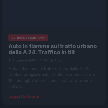
ULTIME NOTIZIE ROMA
Auto in fiamme sul tratto urbano
della A 24. Traffico in tilt
21 Dicembre 2018 - 14:14
Giulio Piras
Auto in fiamme sul tratto urbano della A 24.
Traffico congestionato in tutta la zona dalle ore
12. I dettagli. Auto in fiamme sul tratto urbano
della A…
Leggi l’articolo →