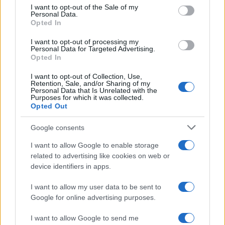
consent section.
I want to opt-out of the Sale of my
Personal Data.
Opted In
I want to opt-out of processing my
Personal Data for Targeted Advertising.
Opted In
I want to opt-out of Collection, Use,
Retention, Sale, and/or Sharing of my
Personal Data that Is Unrelated with the
Purposes for which it was collected.
CRONACA
Opted Out
ROMA Gra — Schianto tra 4 auto.
Traffico in tilt
Google consents
11 Gennaio 2019 - 16:28
Stefano Ferrera
I want to allow Google to enable storage
related to advertising like cookies on web or
ROMA Gra — Un incidente tra quattro auto al km
device identifiers in apps.
37 del Grande Raccordo Anulare ha generato
code sulla carreggiata esterna da Torre Angela a
I want to allow my user data to be sent to
Google for online advertising purposes.
Tiburtina ROMA Gra — Disagi…
I want to allow Google to send me
Leggi l’articolo →