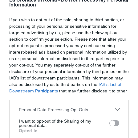
Information
ULTIME NOTIZIE ROMA
If you wish to opt-out of the sale, sharing to third parties, or
ROMA Incidente sulla
processing of your personal or sensitive information for
tangenziale – Traffico bloccato
targeted advertising by us, please use the below opt-out
section to confirm your selection. Please note that after your
14 Gennaio 2019 - 10:44
Erika Nardocchi
opt-out request is processed you may continue seeing
interest-based ads based on personal information utilized by
ROMA Incidente sulla tangenziale – Traffico
us or personal information disclosed to third parties prior to
bloccato ROMA Incidente sulla tangenziale – Nel
your opt-out. You may separately opt-out of the further
quadrante Appio a San Lorenzo e a San
disclosure of your personal information by third parties on the
Giovanni, ci sono forti disagi che hanno
IAB’s list of downstream participants. This information may
causato…
also be disclosed by us to third parties on the
IAB’s List of
Downstream Participants
that may further disclose it to other
Leggi l’articolo →
third parties.
Please note that this website/app uses one or more Google
Personal Data Processing Opt Outs
services and may gather and store information including but
not limited to your visit or usage behaviour. You may click to
I want to opt-out of the Sharing of my
personal data.
grant or deny consent to Google and its third-party tags to
Opted In
use your data for below specified purposes in below Google