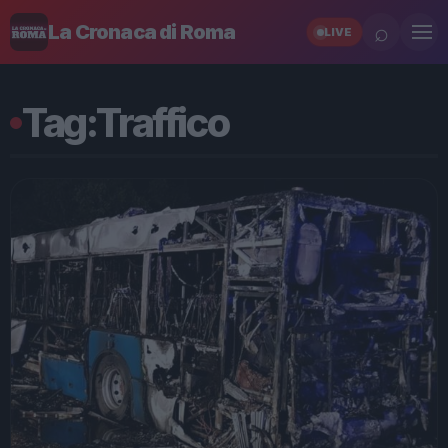
⌕
La Cronaca di Roma
LIVE
Tag:
Traffico