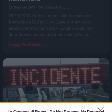
23 Gennaio 2019 - 09:52
Erika Nardocchi
ULTIM’ORA Code di 4 km sulla diramazione
Roma Nord ULTIM’ORA Code di 4 km sulla
diramazione Roma Nord – Lunghe code che
dovrebbero aumentare in entrata a Roma…
Leggi l’articolo →
La Cronaca di Roma -
Do Not Process My Personal