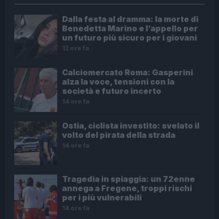
Dalla festa al dramma: la morte di
Benedetta Marino e l’appello per
un futuro più sicuro per i giovani
12 ore fa
Calciomercato Roma: Gasperini
alza la voce, tensioni con la
società e futuro incerto
14 ore fa
Ostia, ciclista investito: svelato il
volto del pirata della strada
14 ore fa
Tragedia in spiaggia: un 72enne
annega a Fregene, troppi rischi
per i più vulnerabili
14 ore fa