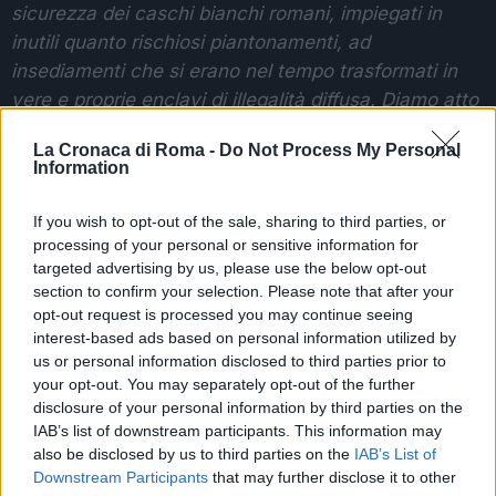
sicurezza dei caschi bianchi romani, impiegati in
inutili quanto rischiosi piantonamenti, ad
insediamenti che si erano nel tempo trasformati in
vere e proprie enclavi di illegalità diffusa. Diamo atto
a Comando Generale ed Amministrazione Comunale,
La Cronaca di Roma -
Do Not Process My Personal
di essere riuscito finalmente a cambiare l’approccio,
Information
demandando le attivitâàdi controllo ad operazioni
anche in sinergia con altre forze, finalmente efficienti
If you wish to opt-out of the sale, sharing to third parties, or
e svolte in numero di operatori tali, da garantire la
processing of your personal or sensitive information for
targeted advertising by us, please use the below opt-out
sicurezza e la tutela dei lavoratori impiegati
“.
section to confirm your selection. Please note that after your
opt-out request is processed you may continue seeing
SEGUICI SU FACEBOOK
interest-based ads based on personal information utilized by
us or personal information disclosed to third parties prior to
GUIDA TV COSA GUARDARE QUESTA SERA SUI
your opt-out. You may separately opt-out of the further
CANALI FREE
disclosure of your personal information by third parties on the
IAB’s list of downstream participants. This information may
also be disclosed by us to third parties on the
IAB’s List of
POTREBBE INTERESSARTI
Downstream Participants
that may further disclose it to other