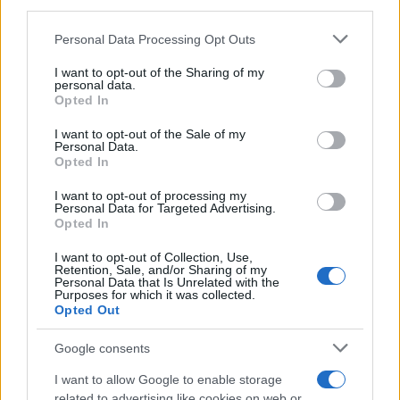
third parties.
Christmas World a Roma, la
Please note that this website/app uses one or more Google
Personal Data Processing Opt Outs
Capitale ospiterà il villaggio
services and may gather and store information including but
natalizio più grande d’Europa
not limited to your visit or usage behaviour. You may click to
I want to opt-out of the Sharing of my
4 anni fa
personal data.
grant or deny consent to Google and its third-party tags to
Opted In
Alla Galleria Giovanni XXIII arriva
use your data for below specified purposes in below Google
l’autovelox. Multe per chi supera
consent section.
I want to opt-out of the Sale of my
il limite. Dal 30 marzo
Personal Data.
3 anni fa
Opted In
I want to opt-out of processing my
Personal Data for Targeted Advertising.
Opted In
I want to opt-out of Collection, Use,
Retention, Sale, and/or Sharing of my
Personal Data that Is Unrelated with the
Purposes for which it was collected.
Successiva
Precedente
Opted Out
ROMA Dal Mef al
GUIDA TV – I
Comune oltre 125
Programmi della
Google consents
milioni di euro:
serata. Ecco dove
ecco a cosa
e cosa vedere
I want to allow Google to enable storage
serviranno
related to advertising like cookies on web or