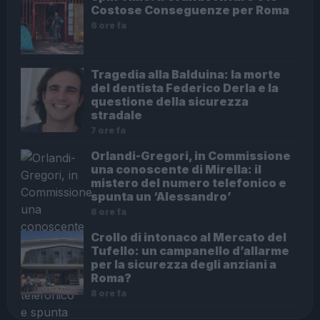
Costose Conseguenze per Roma
6 ore fa
Tragedia alla Balduina: la morte
del dentista Federico Derla e la
questione della sicurezza
stradale
7 ore fa
Orlandi-Gregori, in Commissione
una conoscente di Mirella: il
mistero del numero telefonico e
spunta un ‘Alessandro’
8 ore fa
Crollo di intonaco al Mercato del
Tufello: un campanello d’allarme
per la sicurezza degli anziani a
Roma?
8 ore fa