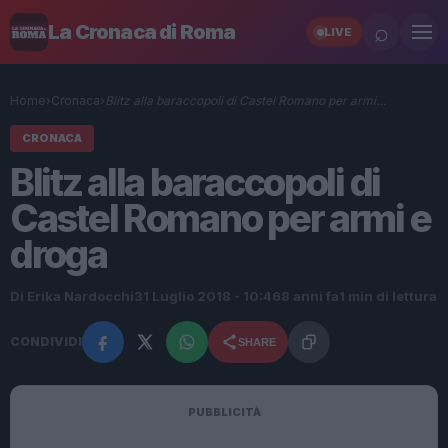
⌕
La Cronaca di Roma
LIVE
Home
›
Cronaca
›
Blitz alla baraccopoli di Castel Romano per armi…
CRONACA
Blitz alla baraccopoli di
Castel Romano per armi e
droga
Di Erika Nardocchi
31 Luglio 2018 - 10:46
8 anni fa
1 min di lettura
CONDIVIDI
SHARE
PUBBLICITÀ