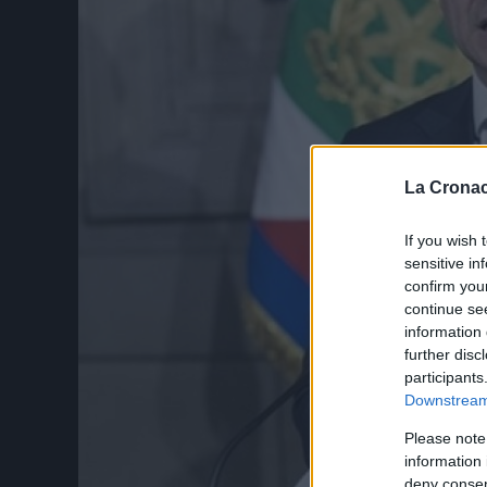
La Cronac
If you wish 
sensitive in
confirm you
continue se
information 
further disc
participants
Downstream 
Please note
information 
deny consent