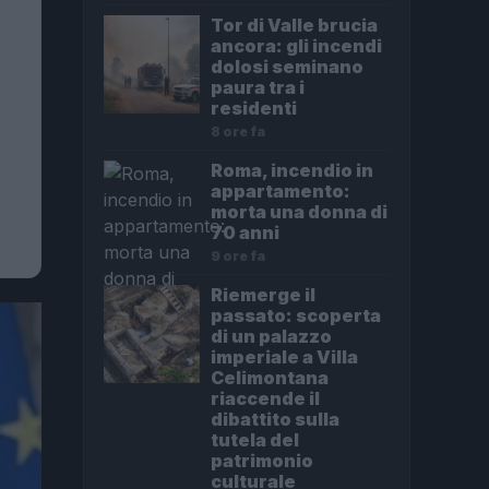
Tor di Valle brucia
ancora: gli incendi
dolosi seminano
paura tra i
residenti
8 ore fa
Roma, incendio in
appartamento:
morta una donna di
70 anni
9 ore fa
Riemerge il
passato: scoperta
di un palazzo
imperiale a Villa
Celimontana
riaccende il
dibattito sulla
tutela del
patrimonio
culturale