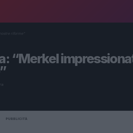
nostre riforme”
a: “Merkel impressiona
e”
ra
PUBBLICITÀ