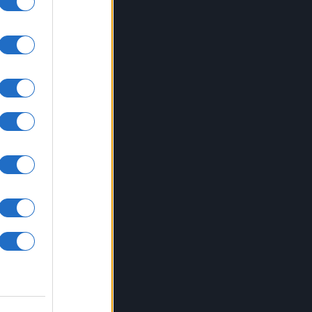
le
to le
he
cita
iamo
ella