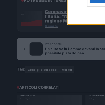
POTREBBE INTERESSARTI
Coronavirus Von der Leyen
l’Italia: “No ai coronabond,
ragione Merkel”
6 anni fa
Precedente
Un auto va in fiamme davanti la sc
possibile pista dolosa
Tag:
Consiglio Europeo
Merkel
ARTICOLI CORRELATI