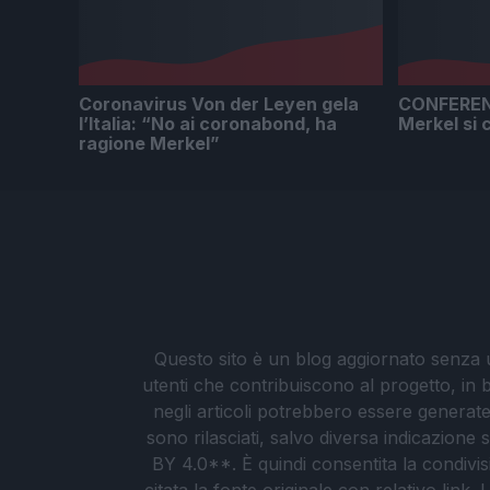
Coronavirus Von der Leyen gela
CONFEREN
l’Italia: “No ai coronabond, ha
Merkel si 
ragione Merkel”
Questo sito è un blog aggiornato senza un
utenti che contribuiscono al progetto, in b
negli articoli potrebbero essere generate o
sono rilasciati, salvo diversa indicazione
BY 4.0**. È quindi consentita la condivis
citata la fonte originale con relativo link