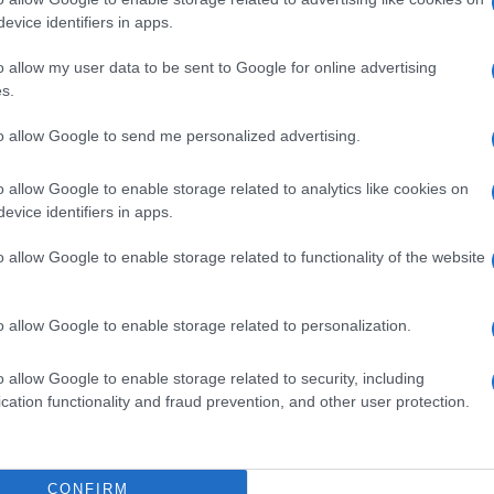
evice identifiers in apps.
o allow my user data to be sent to Google for online advertising
a dalle nostre riforme
“
. Questo quanto affermato dal
s.
lio Europeo a Bruxelles, dove avrà un incontro bilatera
un colloquio molto cordiale, molto sereno. Ho anticipa
to allow Google to send me personalized advertising.
omica, la logica e l’impostazione della prospettiva c
o allow Google to enable storage related to analytics like cookies on
a. Abbiamo invertito l’ordine e l’impostazione sin qui
evice identifiers in apps.
o assicurare crescita al Paese e quei decimali di cres
ali della nostra economia e le sue potenzialità. Abb
o allow Google to enable storage related to functionality of the website
 siamo entrambi d’accordo che la linea deve essere qu
o allow Google to enable storage related to personalization.
o allow Google to enable storage related to security, including
cation functionality and fraud prevention, and other user protection.
 FURBETTI
CONFIRM