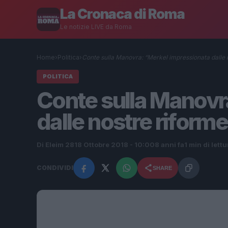
La Cronaca di Roma
Le notizie LIVE da Roma
Home
›
Politica
›
Conte sulla Manovra: “Merkel impressionata dalle 
POLITICA
Conte sulla Manovr
dalle nostre riform
Di Eleim 28
18 Ottobre 2018 - 10:00
8 anni fa
1 min di lettu
CONDIVIDI
SHARE