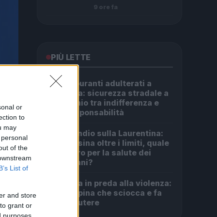
9 ore fa
PIÙ LETTE
Carburanti adulterati a
1
Roma: sicurezza stradale a
rischio tra indifferenza e
sonal or
irresponsabilità
ection to
ou may
Incendio sulla Laurentina:
2
 personal
diossina oltre i limiti, quale
out of the
futuro per la salute dei
 downstream
romani?
B’s List of
Roma in preda alla violenza:
3
la rapina che sciocca e fa
er and store
discutere
to grant or
ed purposes