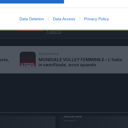
 gela
CONFERENZA DI BERLINO La
Data Deletion
Data Access
Privacy Policy
 ha
Merkel si complimenta con Di
Maio
7 anni fa
Successiva
uola,
MONDIALE VOLLEY FEMMINILE – L’Italia
in semifinale, ecco quando