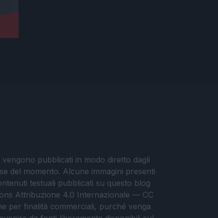
i vengono pubblicati in modo diretto dagli
eresse del momento. Alcune immagini presenti
contenuti testuali pubblicati su questo blog
ommons Attribuzione 4.0 Internazionale — CC
che per finalità commerciali, purché venga
ovenire da fonti liberamente disponibili sul