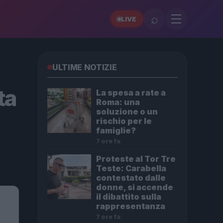
⌕
LIVE
ULTIME NOTIZIE
ta
La spesa a rate a
Roma: una
soluzione o un
rischio per le
famiglie?
7 ore fa
Proteste al Tor Tre
Teste: Carabella
contestato dalle
donne, si accende
il dibattito sulla
rappresentanza
7 ore fa