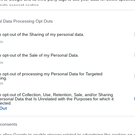
ogle consent section.
l Data Processing Opt Outs
le
o opt-out of the Sharing of my personal data.
In
Manovra
. Durante
o opt-out of the Sale of my Personal Data.
In
di ieri la cancelliera tedes
to opt-out of processing my Personal Data for Targeted
ta molto attenta, molto
ing.
In
rme strutturali. Molto
o opt-out of Collection, Use, Retention, Sale, and/or Sharing
ersonal Data that Is Unrelated with the Purposes for which it
 dal pacchetto di riforme
lected.
Out
 realizzando in Italia,
e”
, mentre
“altre le stiamo
consents
o allow Google to enable storage related to advertising like cookies on