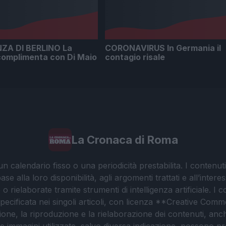
ZA DI BERLINO La
CORONAVIRUS In Germania il
complimenta con Di Maio
contagio risale
La Cronaca di Roma
 calendario fisso o una periodicità prestabilita. I contenut
ase alla loro disponibilità, agli argomenti trattati e all’int
 rielaborate tramite strumenti di intelligenza artificiale. I 
 specificata nei singoli articoli, con licenza **Creative C
ione, la riproduzione e la rielaborazione dei contenuti, an
. Le immagini utilizzate, salvo diversa indicazione, possono pr