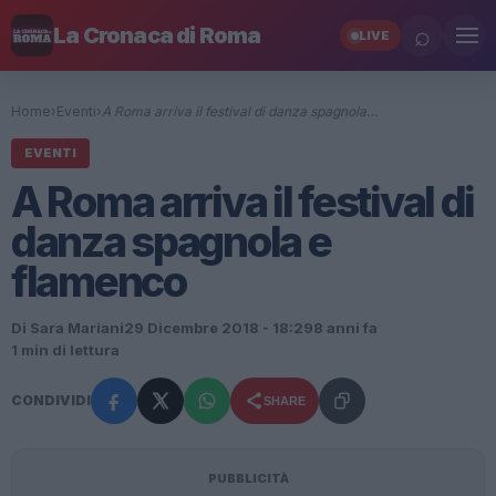
⌕
La Cronaca di Roma
LIVE
Home
›
Eventi
›
A Roma arriva il festival di danza spagnola…
EVENTI
A Roma arriva il festival di
danza spagnola e
flamenco
Di Sara Mariani
29 Dicembre 2018 - 18:29
8 anni fa
1 min di lettura
CONDIVIDI
SHARE
PUBBLICITÀ