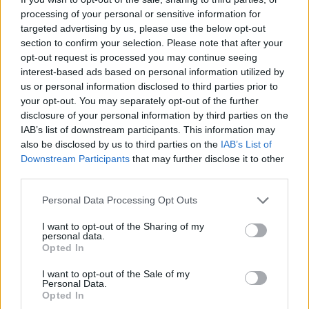
SEGUICI SU TWITTER
processing of your personal or sensitive information for
targeted advertising by us, please use the below opt-out
LA RAGGI PARLA DEL CAPODANNO A ROMA
section to confirm your selection. Please note that after your
opt-out request is processed you may continue seeing
interest-based ads based on personal information utilized by
POTREBBE INTERESSARTI
us or personal information disclosed to third parties prior to
your opt-out. You may separately opt-out of the further
Profumerie Douglas verso la
disclosure of your personal information by third parties on the
chiusura: lavoratori in ginocchio.
IAB’s list of downstream participants. This information may
Ma è davvero crisi?
also be disclosed by us to third parties on the
IAB’s List of
5 anni fa
Downstream Participants
that may further disclose it to other
third parties.
Primark sbarca a Roma: il brand
arriva nella Capitale
Please note that this website/app uses one or more Google
Personal Data Processing Opt Outs
6 anni fa
services and may gather and store information including but
not limited to your visit or usage behaviour. You may click to
I want to opt-out of the Sharing of my
personal data.
grant or deny consent to Google and its third-party tags to
Opted In
use your data for below specified purposes in below Google
Precedente
Successiva
consent section.
PARMA ROMA
Musica Venditti fa
I want to opt-out of the Sale of my
Personal Data.
Striscioni nelle due
il bis a Roma: le
Opted In
curve per Daniele
date del suo