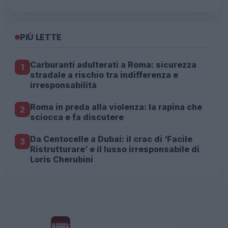
PIÙ LETTE
Carburanti adulterati a Roma: sicurezza
1
stradale a rischio tra indifferenza e
irresponsabilità
Roma in preda alla violenza: la rapina che
2
sciocca e fa discutere
Da Centocelle a Dubai: il crac di ‘Facile
3
Ristrutturare’ e il lusso irresponsabile di
Loris Cherubini
La Cronaca di Roma