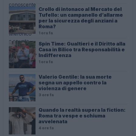
Crollo di intonaco al Mercato del
Tufello: un campanello d’allarme
per la sicurezza degli anziani a
Roma?
1 ora fa
Spin Time: Gualtieri e il Diritto alla
Casa in Bilico tra Responsabilità e
Indifferenza
1 ora fa
Valerio Gentile: la sua morte
segna un appello contro la
violenza di genere
3 ore fa
Quando la realtà supera la fiction:
Roma tra vespe e schiuma
avvelenata
4 ore fa