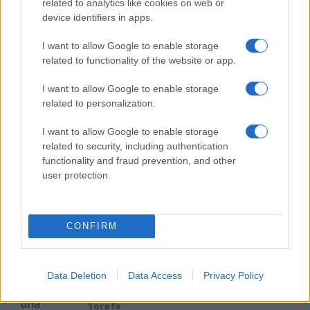
related to analytics like cookies on web or
device identifiers in apps.
Primark sbarca a Roma: il brand arriva nella Capitale
I want to allow Google to enable storage
related to functionality of the website or app.
I want to allow Google to enable storage
related to personalization.
I want to allow Google to enable storage
Bakery House apre a Roma Sud: tutte le info per i
related to security, including authentication
fans dei dolci americani
functionality and fraud prevention, and other
user protection.
ULTIME NOTIZIE
CONFIRM
Orlandi-Gregori, in Commissione
una conoscente di Mirella: il
Data Deletion
Data Access
Privacy Policy
mistero del numero telefonico e
spunta un ‘Alessandro’
1 ora fa